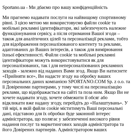
Sportano.ua - Ми дбаємо про вашу конфіденційність
Ми прагнемо надавати послуги на найвищому спортивному
рівні. З цією метою ми використовуємо файли cookie та
мобільні рекламні ідентифікатори, які забезпечують належне
функціонування сервісу, а після отримання Вашої згоди –
також для аналітичних цілей та персоналізації реклами, тобто
для відображення персоналізованого контенту та реклами,
адаптованих до Ваших інтересів, а також для вимірювання
їхньої ефективності. Файли cookie та мобільні рекламні
ідентифікатори можуть використовуватися як для
персоналізованих, так і для неперсоналізованих рекламних
заходів - залежно від наданих Вами згод. Якщо Ви натиснете
«Прийняти все», Ви надасте згоду на обробку ваших
персональних даних компанією SPORTANO.COM Sp. z o.o. та
її Довіреними партнерами, у тому числі на персоналізацію
реклами, що відображається на сайті та поза ним. Якщо Ви не
хочете надавати згоду, хочете обмежити її обсяг або
відкликати вже надану згоду, перейдіть до «Налаштувань». У
тій мірі, в якій файли cookie міститимуть Ваші персональні
дані, підставою для їх обробки буде законний інтерес
адміністратора, що полягає у забезпеченні високого рівня
надання послуг та маркетингових заходів адміністратора та
його Довірених партнерів. Адміністратором ваших