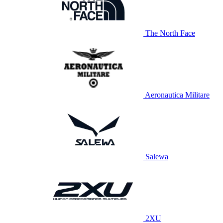
The North Face
Aeronautica Militare
Salewa
2XU