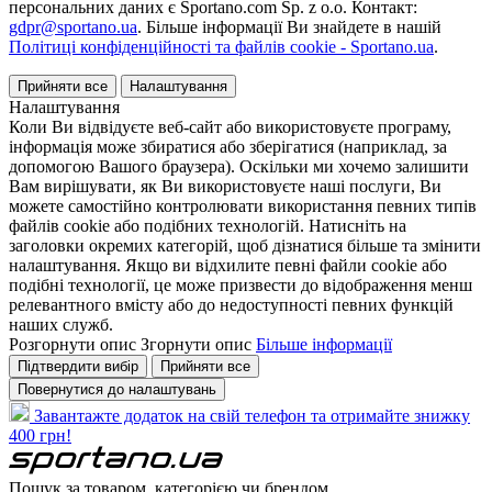
персональних даних є Sportano.com Sp. z o.o. Контакт:
gdpr@sportano.ua
. Більше інформації Ви знайдете в нашій
Політиці конфіденційності та файлів cookie - Sportano.ua
.
Прийняти все
Налаштування
Налаштування
Коли Ви відвідуєте веб-сайт або використовуєте програму,
інформація може збиратися або зберігатися (наприклад, за
допомогою Вашого браузера). Оскільки ми хочемо залишити
Вам вирішувати, як Ви використовуєте наші послуги, Ви
можете самостійно контролювати використання певних типів
файлів cookie або подібних технологій. Натисніть на
заголовки окремих категорій, щоб дізнатися більше та змінити
налаштування. Якщо ви відхилите певні файли cookie або
подібні технології, це може призвести до відображення менш
релевантного вмісту або до недоступності певних функцій
наших служб.
Розгорнути опис
Згорнути опис
Більше інформації
Підтвердити вибір
Прийняти все
Повернутися до налаштувань
Завантажте додаток на свій телефон та отримайте знижку
400 грн!
Пошук за товаром, категорією чи брендом