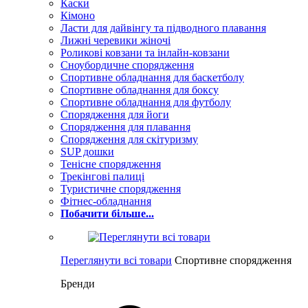
Каски
Кімоно
Ласти для дайвінгу та підводного плавання
Лижні черевики жіночі
Роликові ковзани та інлайн-ковзани
Сноубордичне спорядження
Спортивне обладнання для баскетболу
Спортивне обладнання для боксу
Спортивне обладнання для футболу
Спорядження для йоги
Спорядження для плавання
Спорядження для скітуризму
SUP дошки
Тенісне спорядження
Трекінгові палиці
Туристичне спорядження
Фітнес-обладнання
Побачити більше...
Переглянути всі товари
Спортивне спорядження
Бренди