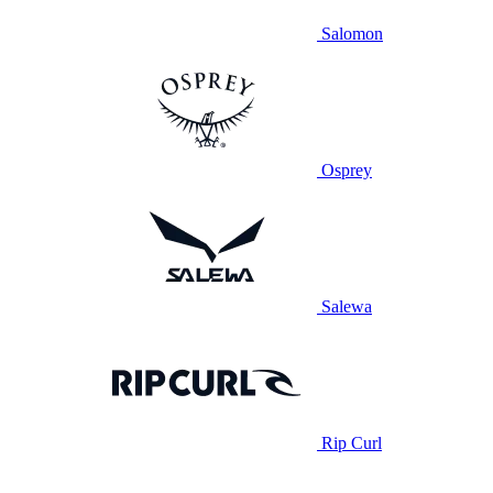
Salomon
Osprey
Salewa
Rip Curl