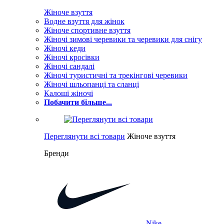
Жіноче взуття
Водне взуття для жінок
Жіноче спортивне взуття
Жіночі зимові черевики та черевики для снігу
Жіночі кеди
Жіночі кросівки
Жіночі сандалі
Жіночі туристичні та трекінгові черевики
Жіночі шльопанці та сланці
Калоші жіночі
Побачити більше...
Переглянути всі товари
Жіноче взуття
Бренди
Nike