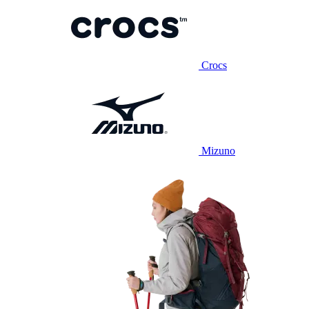
Crocs
Mizuno