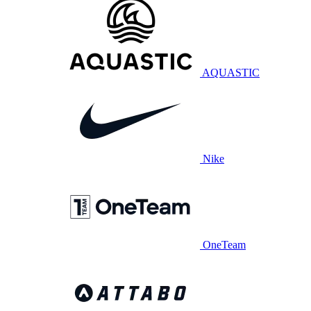
AQUASTIC
Nike
OneTeam