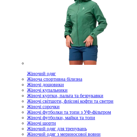
Жіночий одяг
Жіноча спортивна білизна
Жіночі дощовики
Жіночі купальники
Жіночі куртки, пальта та безрукавки
Жіночі світшоти, флісові кофти та светри
Жіночі сорочки
Жіночі футболки та топи з УФ-фільтром
Жіночі футболки, майки та топи
Жіночі шорти
Жіночий одяг для тренувань
Жіночий одяг з мериносової вовни