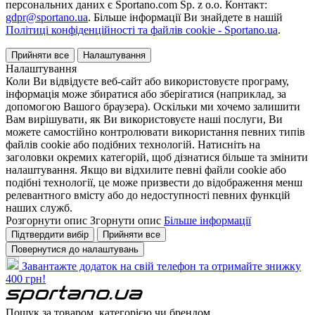
персональних даних є Sportano.com Sp. z o.o. Контакт:
gdpr@sportano.ua
. Більше інформації Ви знайдете в нашій
Політиці конфіденційності та файлів cookie - Sportano.ua
.
Прийняти все
Налаштування
Налаштування
Коли Ви відвідуєте веб-сайт або використовуєте програму,
інформація може збиратися або зберігатися (наприклад, за
допомогою Вашого браузера). Оскільки ми хочемо залишити
Вам вирішувати, як Ви використовуєте наші послуги, Ви
можете самостійно контролювати використання певних типів
файлів cookie або подібних технологій. Натисніть на
заголовки окремих категорій, щоб дізнатися більше та змінити
налаштування. Якщо ви відхилите певні файли cookie або
подібні технології, це може призвести до відображення менш
релевантного вмісту або до недоступності певних функцій
наших служб.
Розгорнути опис
Згорнути опис
Більше інформації
Підтвердити вибір
Прийняти все
Повернутися до налаштувань
Завантажте додаток на свій телефон та отримайте знижку
400 грн!
Пошук за товаром, категорією чи брендом