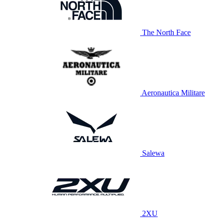
The North Face
Aeronautica Militare
Salewa
2XU