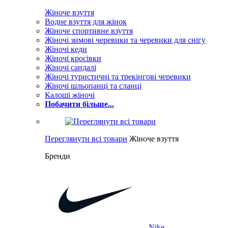
Жіноче взуття
Водне взуття для жінок
Жіноче спортивне взуття
Жіночі зимові черевики та черевики для снігу
Жіночі кеди
Жіночі кросівки
Жіночі сандалі
Жіночі туристичні та трекінгові черевики
Жіночі шльопанці та сланці
Калоші жіночі
Побачити більше...
Переглянути всі товари
Жіноче взуття
Бренди
Nike