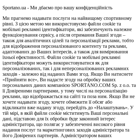
Sportano.ua - Ми дбаємо про вашу конфіденційність
Ми прагнемо надавати послуги на найвищому спортивному
рівні. З цією метою ми використовуємо файли cookie та
мобільні рекламні ідентифікатори, які забезпечують належне
функціонування сервісу, а після отримання Вашої згоди –
також для аналітичних цілей та персоналізації реклами, тобто
для відображення персоналізованого контенту та реклами,
адаптованих до Ваших інтересів, а також для вимірювання
їхньої ефективності. Файли cookie та мобільні рекламні
ідентифікатори можуть використовуватися як для
персоналізованих, так і для неперсоналізованих рекламних
заходів - залежно від наданих Вами згод. Якщо Ви натиснете
«Прийняти все», Ви надасте згоду на обробку ваших
персональних даних компанією SPORTANO.COM Sp. z o.o. та
її Довіреними партнерами, у тому числі на персоналізацію
реклами, що відображається на сайті та поза ним. Якщо Ви не
хочете надавати згоду, хочете обмежити її обсяг або
відкликати вже надану згоду, перейдіть до «Налаштувань». У
тій мірі, в якій файли cookie міститимуть Ваші персональні
дані, підставою для їх обробки буде законний інтерес
адміністратора, що полягає у забезпеченні високого рівня
надання послуг та маркетингових заходів адміністратора та
його Довірених партнерів. Адміністратором ваших