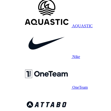
AQUASTIC
Nike
OneTeam