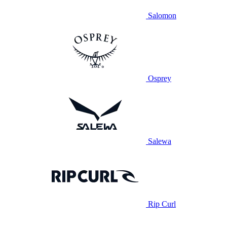
Salomon
Osprey
Salewa
Rip Curl