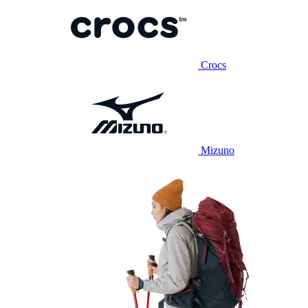
Crocs
Mizuno