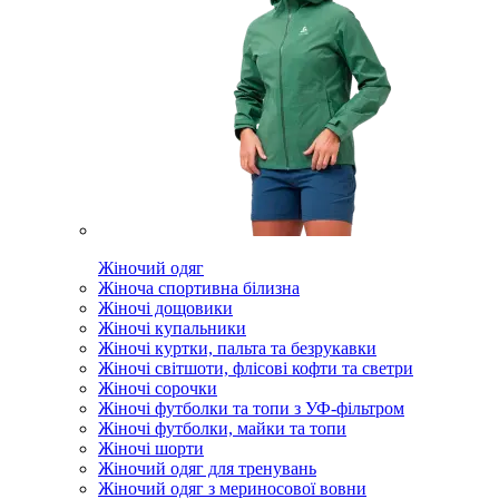
Жіночий одяг
Жіноча спортивна білизна
Жіночі дощовики
Жіночі купальники
Жіночі куртки, пальта та безрукавки
Жіночі світшоти, флісові кофти та светри
Жіночі сорочки
Жіночі футболки та топи з УФ-фільтром
Жіночі футболки, майки та топи
Жіночі шорти
Жіночий одяг для тренувань
Жіночий одяг з мериносової вовни