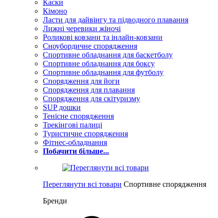
Каски
Кімоно
Ласти для дайвінгу та підводного плавання
Лижні черевики жіночі
Роликові ковзани та інлайн-ковзани
Сноубордичне спорядження
Спортивне обладнання для баскетболу
Спортивне обладнання для боксу
Спортивне обладнання для футболу
Спорядження для йоги
Спорядження для плавання
Спорядження для скітуризму
SUP дошки
Тенісне спорядження
Трекінгові палиці
Туристичне спорядження
Фітнес-обладнання
Побачити більше...
Переглянути всі товари
Спортивне спорядження
Бренди