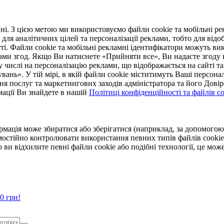
. З цією метою ми використовуємо файли cookie та мобільні рек
 для аналітичних цілей та персоналізації реклами, тобто для ві
ті. Файли cookie та мобільні рекламні ідентифікатори можуть вик
Вами згод. Якщо Ви натиснете «Прийняти все», Ви надасте згод
числі на персоналізацію реклами, що відображається на сайті та
увань». У тій мірі, в якій файли cookie міститимуть Ваші персонал
ння послуг та маркетингових заходів адміністратора та його Дов
мації Ви знайдете в нашій
Політиці конфіденційності та файлів coo
ормація може збиратися або зберігатися (наприклад, за допомог
мостійно контролювати використання певних типів файлів cookie
 ви відхилите певні файли cookie або подібні технології, це мо
0 грн!