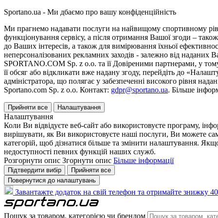
Sportano.ua - Ми дбаємо про вашу конфіденційність
Ми прагнемо надавати послуги на найвищому спортивному рівні
функціонування сервісу, а після отримання Вашої згоди – також
до Ваших інтересів, а також для вимірювання їхньої ефективнос
неперсоналізованих рекламних заходів - залежно від наданих 
SPORTANO.COM Sp. z o.o. та її Довіреними партнерами, у тому 
її обсяг або відкликати вже надану згоду, перейдіть до «Налашт
адміністратора, що полягає у забезпеченні високого рівня нада
Sportano.com Sp. z o.o. Контакт:
gdpr@sportano.ua
. Більше інфор
Прийняти все
Налаштування
Налаштування
Коли Ви відвідуєте веб-сайт або використовуєте програму, інф
вирішувати, як Ви використовуєте наші послуги, Ви можете са
категорій, щоб дізнатися більше та змінити налаштування. Якщо
недоступності певних функцій наших служб.
Розгорнути опис
Згорнути опис
Більше інформації
Підтвердити вибір
Прийняти все
Повернутися до налаштувань
Завантажте додаток на свій телефон та отримайте знижку 40
Пошук за товаром, категорією чи брендом