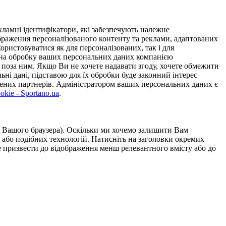
ламні ідентифікатори, які забезпечують належне
дображення персоналізованого контенту та реклами, адаптованих
ористовуватися як для персоналізованих, так і для
у на обробку ваших персональних даних компанією
 поза ним. Якщо Ви не хочете надавати згоду, хочете обмежити
ьні дані, підставою для їх обробки буде законний інтерес
ірених партнерів. Адміністратором ваших персональних даних є
kie - Sportano.ua
.
ою Вашого браузера). Оскільки ми хочемо залишити Вам
 або подібних технологій. Натисніть на заголовки окремих
же призвести до відображення менш релевантного вмісту або до