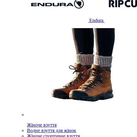
Endura
Жіноче взуття
Водне взуття для жінок
Жіноче спортивне взуття