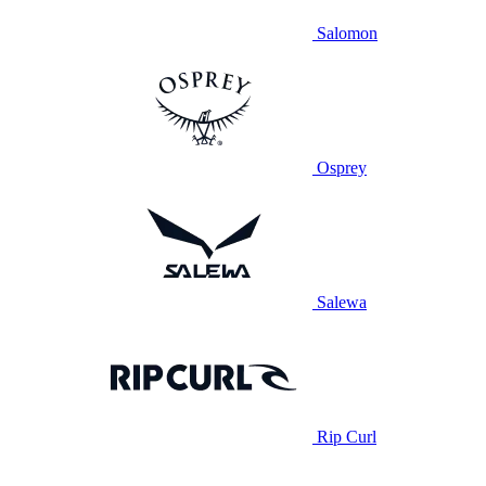
Salomon
Osprey
Salewa
Rip Curl