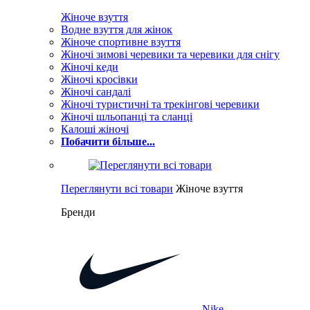
Жіноче взуття
Водне взуття для жінок
Жіноче спортивне взуття
Жіночі зимові черевики та черевики для снігу
Жіночі кеди
Жіночі кросівки
Жіночі сандалі
Жіночі туристичні та трекінгові черевики
Жіночі шльопанці та сланці
Калоші жіночі
Побачити більше...
Переглянути всі товари
Жіноче взуття
Бренди
Nike