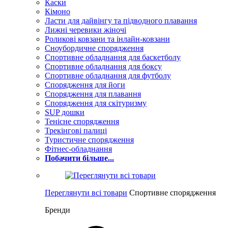
Каски
Кімоно
Ласти для дайвінгу та підводного плавання
Лижні черевики жіночі
Роликові ковзани та інлайн-ковзани
Сноубордичне спорядження
Спортивне обладнання для баскетболу
Спортивне обладнання для боксу
Спортивне обладнання для футболу
Спорядження для йоги
Спорядження для плавання
Спорядження для скітуризму
SUP дошки
Тенісне спорядження
Трекінгові палиці
Туристичне спорядження
Фітнес-обладнання
Побачити більше...
Переглянути всі товари
Спортивне спорядження
Бренди