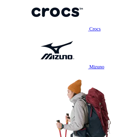
Crocs
Mizuno