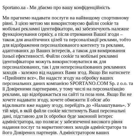
Sportano.ua - Ми дбаємо про вашу конфіденційність
Ми прагнемо надавати послуги на найвищому спортивному
рівні. З цією метою ми використовуємо файли cookie та
мобільні рекламні ідентифікатори, які забезпечують належне
функціонування сервісу, а після отримання Вашої згоди –
також для аналітичних цілей та персоналізації реклами, тобто
для відображення персоналізованого контенту та реклами,
адаптованих до Ваших інтересів, а також для вимірювання
їхньої ефективності. Файли cookie та мобільні рекламні
ідентифікатори можуть використовуватися як для
персоналізованих, так і для неперсоналізованих рекламних
заходів - залежно від наданих Вами згод. Якщо Ви натиснете
«Прийняти все», Ви надасте згоду на обробку ваших
персональних даних компанією SPORTANO.COM Sp. z o.o. та
її Довіреними партнерами, у тому числі на персоналізацію
реклами, що відображається на сайті та поза ним. Якщо Ви не
хочете надавати згоду, хочете обмежити її обсяг або
відкликати вже надану згоду, перейдіть до «Налаштувань». У
тій мірі, в якій файли cookie міститимуть Ваші персональні
дані, підставою для їх обробки буде законний інтерес
адміністратора, що полягає у забезпеченні високого рівня
надання послуг та маркетингових заходів адміністратора та
його Довірених партнерів. Адміністратором ваших