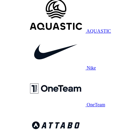
AQUASTIC
Nike
OneTeam