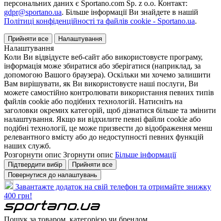
персональних даних є Sportano.com Sp. z o.o. Контакт:
gdpr@sportano.ua
. Більше інформації Ви знайдете в нашій
Політиці конфіденційності та файлів cookie - Sportano.ua
.
Прийняти все
Налаштування
Налаштування
Коли Ви відвідуєте веб-сайт або використовуєте програму,
інформація може збиратися або зберігатися (наприклад, за
допомогою Вашого браузера). Оскільки ми хочемо залишити
Вам вирішувати, як Ви використовуєте наші послуги, Ви
можете самостійно контролювати використання певних типів
файлів cookie або подібних технологій. Натисніть на
заголовки окремих категорій, щоб дізнатися більше та змінити
налаштування. Якщо ви відхилите певні файли cookie або
подібні технології, це може призвести до відображення менш
релевантного вмісту або до недоступності певних функцій
наших служб.
Розгорнути опис
Згорнути опис
Більше інформації
Підтвердити вибір
Прийняти все
Повернутися до налаштувань
Завантажте додаток на свій телефон та отримайте знижку
400 грн!
Пошук за товаром, категорією чи брендом