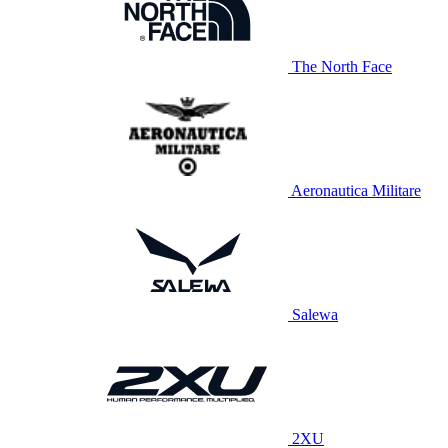
The North Face
Aeronautica Militare
Salewa
2XU