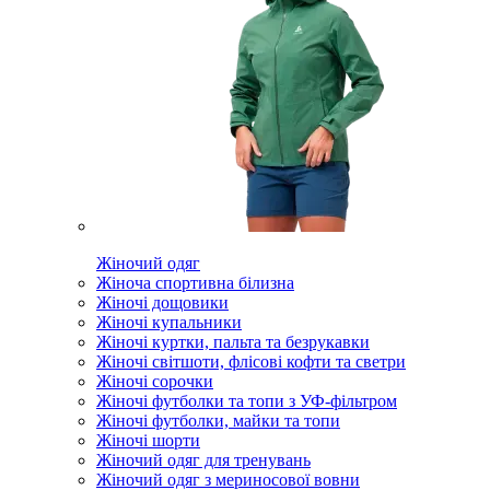
Жіночий одяг
Жіноча спортивна білизна
Жіночі дощовики
Жіночі купальники
Жіночі куртки, пальта та безрукавки
Жіночі світшоти, флісові кофти та светри
Жіночі сорочки
Жіночі футболки та топи з УФ-фільтром
Жіночі футболки, майки та топи
Жіночі шорти
Жіночий одяг для тренувань
Жіночий одяг з мериносової вовни