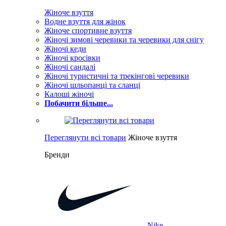
Жіноче взуття
Водне взуття для жінок
Жіноче спортивне взуття
Жіночі зимові черевики та черевики для снігу
Жіночі кеди
Жіночі кросівки
Жіночі сандалі
Жіночі туристичні та трекінгові черевики
Жіночі шльопанці та сланці
Калоші жіночі
Побачити більше...
Переглянути всі товари
Жіноче взуття
Бренди
Nike