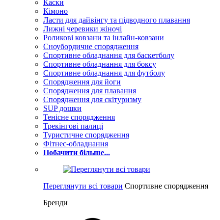
Каски
Кімоно
Ласти для дайвінгу та підводного плавання
Лижні черевики жіночі
Роликові ковзани та інлайн-ковзани
Сноубордичне спорядження
Спортивне обладнання для баскетболу
Спортивне обладнання для боксу
Спортивне обладнання для футболу
Спорядження для йоги
Спорядження для плавання
Спорядження для скітуризму
SUP дошки
Тенісне спорядження
Трекінгові палиці
Туристичне спорядження
Фітнес-обладнання
Побачити більше...
Переглянути всі товари
Спортивне спорядження
Бренди