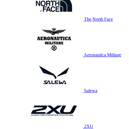
The North Face
Aeronautica Militare
Salewa
2XU