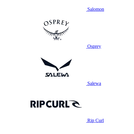
Salomon
Osprey
Salewa
Rip Curl