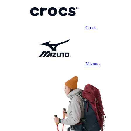
Crocs
Mizuno