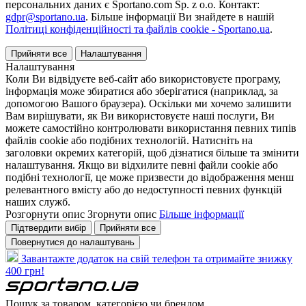
персональних даних є Sportano.com Sp. z o.o. Контакт:
gdpr@sportano.ua
. Більше інформації Ви знайдете в нашій
Політиці конфіденційності та файлів cookie - Sportano.ua
.
Прийняти все
Налаштування
Налаштування
Коли Ви відвідуєте веб-сайт або використовуєте програму,
інформація може збиратися або зберігатися (наприклад, за
допомогою Вашого браузера). Оскільки ми хочемо залишити
Вам вирішувати, як Ви використовуєте наші послуги, Ви
можете самостійно контролювати використання певних типів
файлів cookie або подібних технологій. Натисніть на
заголовки окремих категорій, щоб дізнатися більше та змінити
налаштування. Якщо ви відхилите певні файли cookie або
подібні технології, це може призвести до відображення менш
релевантного вмісту або до недоступності певних функцій
наших служб.
Розгорнути опис
Згорнути опис
Більше інформації
Підтвердити вибір
Прийняти все
Повернутися до налаштувань
Завантажте додаток на свій телефон та отримайте знижку
400 грн!
Пошук за товаром, категорією чи брендом