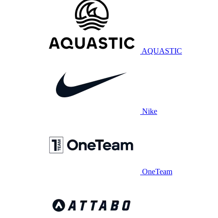
AQUASTIC
Nike
OneTeam