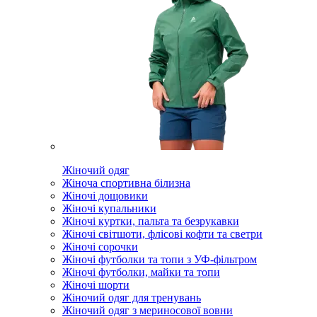
Жіночий одяг
Жіноча спортивна білизна
Жіночі дощовики
Жіночі купальники
Жіночі куртки, пальта та безрукавки
Жіночі світшоти, флісові кофти та светри
Жіночі сорочки
Жіночі футболки та топи з УФ-фільтром
Жіночі футболки, майки та топи
Жіночі шорти
Жіночий одяг для тренувань
Жіночий одяг з мериносової вовни