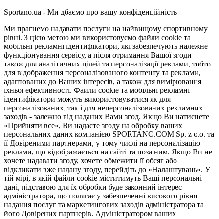
Sportano.ua - Ми дбаємо про вашу конфіденційність
Ми прагнемо надавати послуги на найвищому спортивному
рівні. З цією метою ми використовуємо файли cookie та
мобільні рекламні ідентифікатори, які забезпечують належне
функціонування сервісу, а після отримання Вашої згоди –
також для аналітичних цілей та персоналізації реклами, тобто
для відображення персоналізованого контенту та реклами,
адаптованих до Ваших інтересів, а також для вимірювання
їхньої ефективності. Файли cookie та мобільні рекламні
ідентифікатори можуть використовуватися як для
персоналізованих, так і для неперсоналізованих рекламних
заходів - залежно від наданих Вами згод. Якщо Ви натиснете
«Прийняти все», Ви надасте згоду на обробку ваших
персональних даних компанією SPORTANO.COM Sp. z o.o. та
її Довіреними партнерами, у тому числі на персоналізацію
реклами, що відображається на сайті та поза ним. Якщо Ви не
хочете надавати згоду, хочете обмежити її обсяг або
відкликати вже надану згоду, перейдіть до «Налаштувань». У
тій мірі, в якій файли cookie міститимуть Ваші персональні
дані, підставою для їх обробки буде законний інтерес
адміністратора, що полягає у забезпеченні високого рівня
надання послуг та маркетингових заходів адміністратора та
його Довірених партнерів. Адміністратором ваших