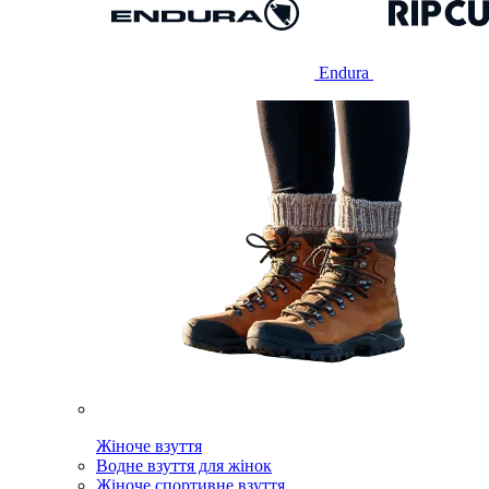
Endura
Жіноче взуття
Водне взуття для жінок
Жіноче спортивне взуття