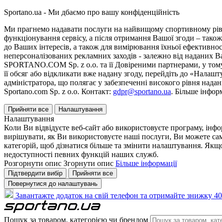
Sportano.ua - Ми дбаємо про вашу конфіденційність
Ми прагнемо надавати послуги на найвищому спортивному рівні
функціонування сервісу, а після отримання Вашої згоди – також
до Ваших інтересів, а також для вимірювання їхньої ефективнос
неперсоналізованих рекламних заходів - залежно від наданих 
SPORTANO.COM Sp. z o.o. та її Довіреними партнерами, у тому 
її обсяг або відкликати вже надану згоду, перейдіть до «Налашт
адміністратора, що полягає у забезпеченні високого рівня нада
Sportano.com Sp. z o.o. Контакт:
gdpr@sportano.ua
. Більше інфор
Прийняти все
Налаштування
Налаштування
Коли Ви відвідуєте веб-сайт або використовуєте програму, інф
вирішувати, як Ви використовуєте наші послуги, Ви можете са
категорій, щоб дізнатися більше та змінити налаштування. Якщо
недоступності певних функцій наших служб.
Розгорнути опис
Згорнути опис
Більше інформації
Підтвердити вибір
Прийняти все
Повернутися до налаштувань
Завантажте додаток на свій телефон та отримайте знижку 40
Пошук за товаром, категорією чи брендом