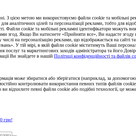
. З цією метою ми використовуємо файли cookie та мобільні рек
 для аналітичних цілей та персоналізації реклами, тобто для ві
ті. Файли cookie та мобільні рекламні ідентифікатори можуть вик
Вами згод. Якщо Ви натиснете «Прийняти все», Ви надасте згод
числі на персоналізацію реклами, що відображається на сайті та
увань». У тій мірі, в якій файли cookie міститимуть Ваші персонал
ння послуг та маркетингових заходів адміністратора та його Дов
мації Ви знайдете в нашій
Політиці конфіденційності та файлів coo
ормація може збиратися або зберігатися (наприклад, за допомог
мостійно контролювати використання певних типів файлів cookie
 ви відхилите певні файли cookie або подібні технології, це мо
0 грн!