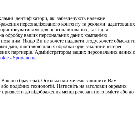
ламні ідентифікатори, які забезпечують належне
дображення персоналізованого контенту та реклами, адаптованих
ористовуватися як для персоналізованих, так і для
у на обробку ваших персональних даних компанією
 поза ним. Якщо Ви не хочете надавати згоду, хочете обмежити
ьні дані, підставою для їх обробки буде законний інтерес
ірених партнерів. Адміністратором ваших персональних даних є
kie - Sportano.ua
.
ою Вашого браузера). Оскільки ми хочемо залишити Вам
 або подібних технологій. Натисніть на заголовки окремих
же призвести до відображення менш релевантного вмісту або до