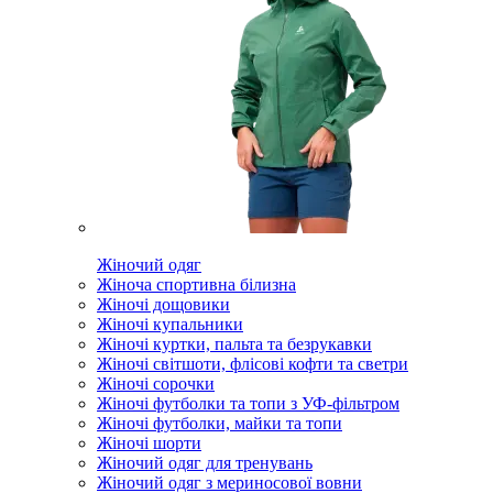
Жіночий одяг
Жіноча спортивна білизна
Жіночі дощовики
Жіночі купальники
Жіночі куртки, пальта та безрукавки
Жіночі світшоти, флісові кофти та светри
Жіночі сорочки
Жіночі футболки та топи з УФ-фільтром
Жіночі футболки, майки та топи
Жіночі шорти
Жіночий одяг для тренувань
Жіночий одяг з мериносової вовни