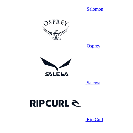
Salomon
Osprey
Salewa
Rip Curl