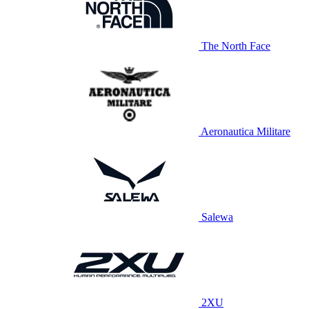
The North Face
Aeronautica Militare
Salewa
2XU