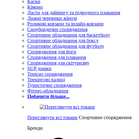
Каски
Кімоно
Ласти для дайвінгу та підводного плавання
Лижні черевики жіночі
Роликові ковзани та інлайн-ковзани
Сноубордичне спорядження
Спортивне обладнання для баскетболу
Спортивне обладнання для боксу
Спортивне обладнання для футболу
Спорядження для йоги
Спорядження для плавання
Спорядження для скітуризму
SUP дошки
Тенісне спорядження
Трекінгові палиці
Туристичне спорядження
Фітнес-обладнання
Побачити більше...
Переглянути всі товари
Спортивне спорядження
Бренди