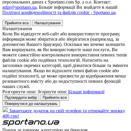
персональних даних є Sportano.com Sp. z o.o. Контакт:
gdpr@sportano.ua
. Більше інформації Ви знайдете в нашій
Політиці конфіденційності та файлів cookie - Sportano.ua
.
Прийняти все
Налаштування
Налаштування
Коли Ви відвідуєте веб-сайт або використовуєте програму,
інформація може збиратися або зберігатися (наприклад, за
допомогою Вашого браузера). Оскільки ми хочемо залишити
Вам вирішувати, як Ви використовуєте наші послуги, Ви
можете самостійно контролювати використання певних типів
файлів cookie або подібних технологій. Натисніть на
заголовки окремих категорій, щоб дізнатися більше та змінити
налаштування. Якщо ви відхилите певні файли cookie або
подібні технології, це може призвести до відображення менш
релевантного вмісту або до недоступності певних функцій
наших служб.
Розгорнути опис
Згорнути опис
Більше інформації
Підтвердити вибір
Прийняти все
Повернутися до налаштувань
Завантажте додаток на свій телефон та отримайте знижку
400 грн!
Пошук за товаром, категорією чи брендом