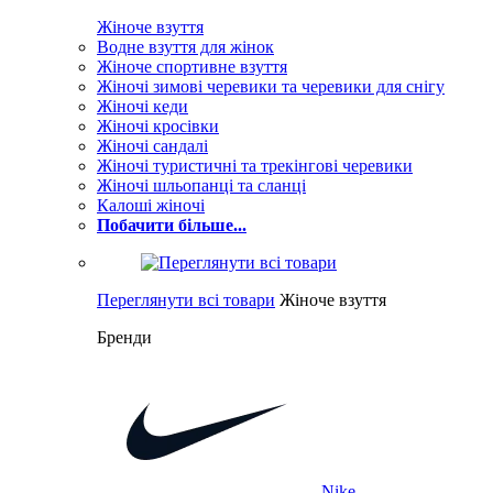
Жіноче взуття
Водне взуття для жінок
Жіноче спортивне взуття
Жіночі зимові черевики та черевики для снігу
Жіночі кеди
Жіночі кросівки
Жіночі сандалі
Жіночі туристичні та трекінгові черевики
Жіночі шльопанці та сланці
Калоші жіночі
Побачити більше...
Переглянути всі товари
Жіноче взуття
Бренди
Nike