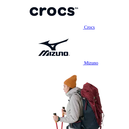
Crocs
Mizuno