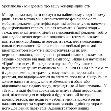
Sportano.ua - Ми дбаємо про вашу конфіденційність
Ми прагнемо надавати послуги на найвищому спортивному
рівні. З цією метою ми використовуємо файли cookie та
мобільні рекламні ідентифікатори, які забезпечують належне
функціонування сервісу, а після отримання Вашої згоди –
також для аналітичних цілей та персоналізації реклами, тобто
для відображення персоналізованого контенту та реклами,
адаптованих до Ваших інтересів, а також для вимірювання
їхньої ефективності. Файли cookie та мобільні рекламні
ідентифікатори можуть використовуватися як для
персоналізованих, так і для неперсоналізованих рекламних
заходів - залежно від наданих Вами згод. Якщо Ви натиснете
«Прийняти все», Ви надасте згоду на обробку ваших
персональних даних компанією SPORTANO.COM Sp. z o.o. та
її Довіреними партнерами, у тому числі на персоналізацію
реклами, що відображається на сайті та поза ним. Якщо Ви не
хочете надавати згоду, хочете обмежити її обсяг або
відкликати вже надану згоду, перейдіть до «Налаштувань». У
тій мірі, в якій файли cookie міститимуть Ваші персональні
дані, підставою для їх обробки буде законний інтерес
адміністратора, що полягає у забезпеченні високого рівня
надання послуг та маркетингових заходів адміністратора та
його Довірених партнерів. Адміністратором ваших