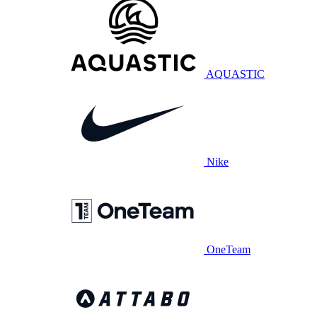
AQUASTIC
Nike
OneTeam