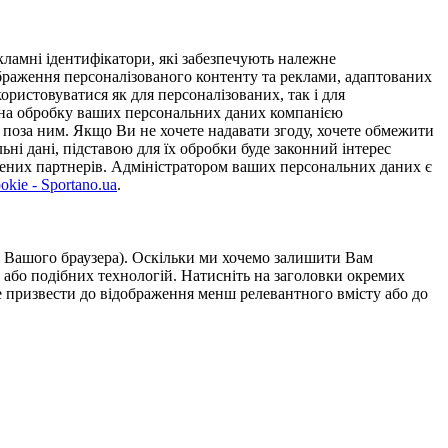
ламні ідентифікатори, які забезпечують належне
дображення персоналізованого контенту та реклами, адаптованих
ористовуватися як для персоналізованих, так і для
у на обробку ваших персональних даних компанією
 поза ним. Якщо Ви не хочете надавати згоду, хочете обмежити
ьні дані, підставою для їх обробки буде законний інтерес
ірених партнерів. Адміністратором ваших персональних даних є
kie - Sportano.ua
.
ою Вашого браузера). Оскільки ми хочемо залишити Вам
 або подібних технологій. Натисніть на заголовки окремих
же призвести до відображення менш релевантного вмісту або до