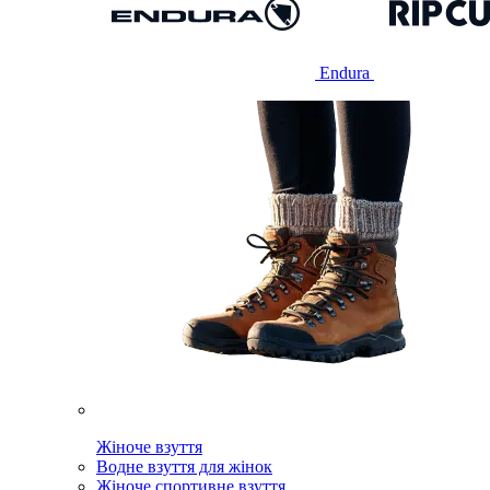
Endura
Жіноче взуття
Водне взуття для жінок
Жіноче спортивне взуття