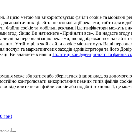
. З цією метою ми використовуємо файли cookie та мобільні рек
 для аналітичних цілей та персоналізації реклами, тобто для ві
ті. Файли cookie та мобільні рекламні ідентифікатори можуть вик
Вами згод. Якщо Ви натиснете «Прийняти все», Ви надасте згод
числі на персоналізацію реклами, що відображається на сайті та
увань». У тій мірі, в якій файли cookie міститимуть Ваші персонал
ння послуг та маркетингових заходів адміністратора та його Дов
мації Ви знайдете в нашій
Політиці конфіденційності та файлів coo
ормація може збиратися або зберігатися (наприклад, за допомог
мостійно контролювати використання певних типів файлів cookie
 ви відхилите певні файли cookie або подібні технології, це мо
0 грн!