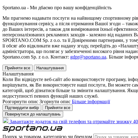
Sportano.ua - Ми дбаємо про вашу конфіденційність
Ми прагнемо надавати послуги на найвищому спортивному рівні
функціонування сервісу, а після отримання Вашої згоди – також
до Ваших інтересів, а також для вимірювання їхньої ефективнос
неперсоналізованих рекламних заходів - залежно від наданих 
SPORTANO.COM Sp. z o.o. та її Довіреними партнерами, у тому 
її обсяг або відкликати вже надану згоду, перейдіть до «Налашт
адміністратора, що полягає у забезпеченні високого рівня нада
Sportano.com Sp. z o.o. Контакт:
gdpr@sportano.ua
. Більше інфор
Прийняти все
Налаштування
Налаштування
Коли Ви відвідуєте веб-сайт або використовуєте програму, інф
вирішувати, як Ви використовуєте наші послуги, Ви можете са
категорій, щоб дізнатися більше та змінити налаштування. Якщо
недоступності певних функцій наших служб.
Розгорнути опис
Згорнути опис
Більше інформації
Підтвердити вибір
Прийняти все
Повернутися до налаштувань
Завантажте додаток на свій телефон та отримайте знижку 40
Пошук за товаром, категорією чи брендом