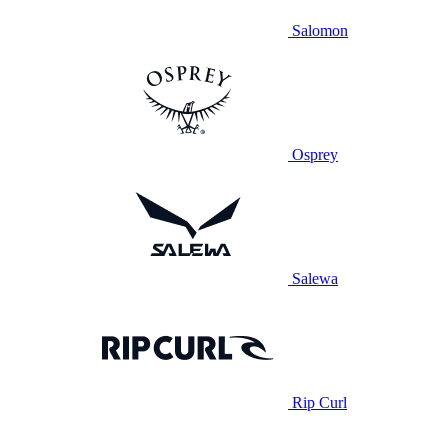
Salomon
Osprey
Salewa
Rip Curl