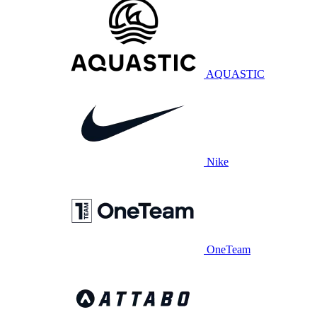
AQUASTIC
Nike
OneTeam