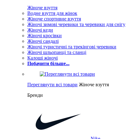
Жіноче взуття
Водне взуття для жінок
Жіноче спортивне взуття
Жіночі зимові черевики та черевики для снігу
Жіночі кеди
Жіночі кросівки
Жіночі сандалі
Жіночі туристичні та трекінгові черевики
Жіночі шльопанці та сланці
Калоші жіночі
Побачити більше...
Переглянути всі товари
Жіноче взуття
Бренди
Nike