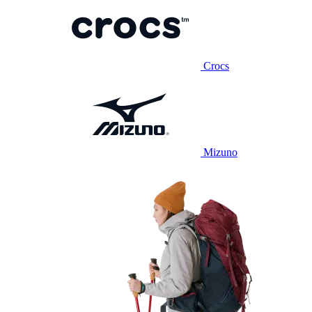
Crocs
Mizuno