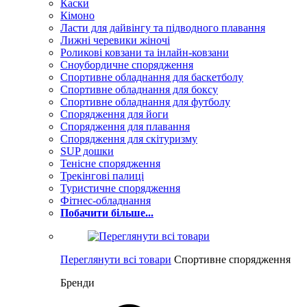
Каски
Кімоно
Ласти для дайвінгу та підводного плавання
Лижні черевики жіночі
Роликові ковзани та інлайн-ковзани
Сноубордичне спорядження
Спортивне обладнання для баскетболу
Спортивне обладнання для боксу
Спортивне обладнання для футболу
Спорядження для йоги
Спорядження для плавання
Спорядження для скітуризму
SUP дошки
Тенісне спорядження
Трекінгові палиці
Туристичне спорядження
Фітнес-обладнання
Побачити більше...
Переглянути всі товари
Спортивне спорядження
Бренди