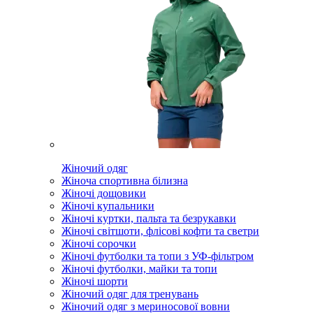
Жіночий одяг
Жіноча спортивна білизна
Жіночі дощовики
Жіночі купальники
Жіночі куртки, пальта та безрукавки
Жіночі світшоти, флісові кофти та светри
Жіночі сорочки
Жіночі футболки та топи з УФ-фільтром
Жіночі футболки, майки та топи
Жіночі шорти
Жіночий одяг для тренувань
Жіночий одяг з мериносової вовни