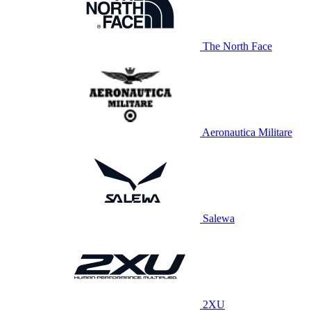
The North Face
Aeronautica Militare
Salewa
2XU