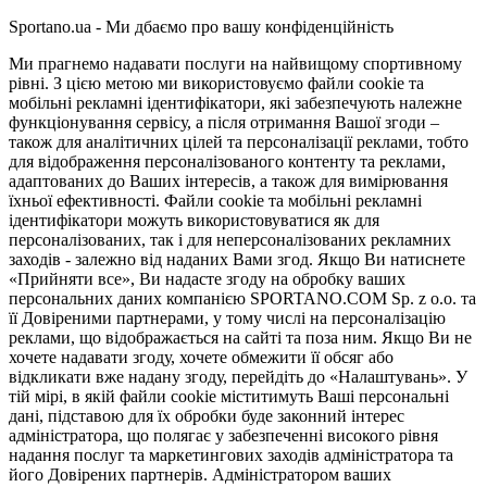
Sportano.ua - Ми дбаємо про вашу конфіденційність
Ми прагнемо надавати послуги на найвищому спортивному
рівні. З цією метою ми використовуємо файли cookie та
мобільні рекламні ідентифікатори, які забезпечують належне
функціонування сервісу, а після отримання Вашої згоди –
також для аналітичних цілей та персоналізації реклами, тобто
для відображення персоналізованого контенту та реклами,
адаптованих до Ваших інтересів, а також для вимірювання
їхньої ефективності. Файли cookie та мобільні рекламні
ідентифікатори можуть використовуватися як для
персоналізованих, так і для неперсоналізованих рекламних
заходів - залежно від наданих Вами згод. Якщо Ви натиснете
«Прийняти все», Ви надасте згоду на обробку ваших
персональних даних компанією SPORTANO.COM Sp. z o.o. та
її Довіреними партнерами, у тому числі на персоналізацію
реклами, що відображається на сайті та поза ним. Якщо Ви не
хочете надавати згоду, хочете обмежити її обсяг або
відкликати вже надану згоду, перейдіть до «Налаштувань». У
тій мірі, в якій файли cookie міститимуть Ваші персональні
дані, підставою для їх обробки буде законний інтерес
адміністратора, що полягає у забезпеченні високого рівня
надання послуг та маркетингових заходів адміністратора та
його Довірених партнерів. Адміністратором ваших