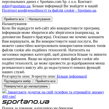
персональних даних є Sportano.com Sp. z o.o. Контакт:
gdpr@sportano.ua
. Більше інформації Ви знайдете в нашій
Політиці конфіденційності та файлів cookie - Sportano.ua
.
Прийняти все
Налаштування
Налаштування
Коли Ви відвідуєте веб-сайт або використовуєте програму,
інформація може збиратися або зберігатися (наприклад, за
допомогою Вашого браузера). Оскільки ми хочемо залишити
Вам вирішувати, як Ви використовуєте наші послуги, Ви
можете самостійно контролювати використання певних типів
файлів cookie або подібних технологій. Натисніть на
заголовки окремих категорій, щоб дізнатися більше та змінити
налаштування. Якщо ви відхилите певні файли cookie або
подібні технології, це може призвести до відображення менш
релевантного вмісту або до недоступності певних функцій
наших служб.
Розгорнути опис
Згорнути опис
Більше інформації
Підтвердити вибір
Прийняти все
Повернутися до налаштувань
Завантажте додаток на свій телефон та отримайте знижку
400 грн!
Пошук за товаром, категорією чи брендом