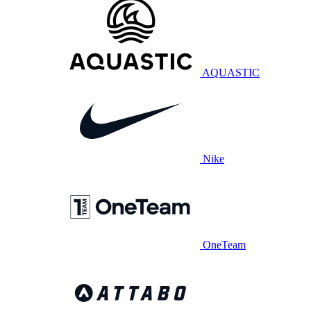
AQUASTIC
Nike
OneTeam