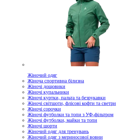
Жіночий одяг
Жіноча спортивна білизна
Жіночі дощовики
Жіночі купальники
Жіночі куртки, пальта та безрукавки
Жіночі світшоти, флісові кофти та светри
Жіночі сорочки
Жіночі футболки та топи з УФ-фільтром
Жіночі футболки, майки та топи
Жіночі шорти
Жіночий одяг для тренувань
Жіночий одяг з мериносової вовни