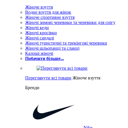
Жіноче взуття
Водне взуття для жінок
Жіноче спортивне взуття
Жіночі зимові черевики та черевики для снігу
Жіночі кеди
Жіночі кросівки
Жіночі сандалі
Жіночі туристичні та трекінгові черевики
Жіночі шльопанці та сланці
Калоші жіночі
Побачити більше...
Переглянути всі товари
Жіноче взуття
Бренди
Nike