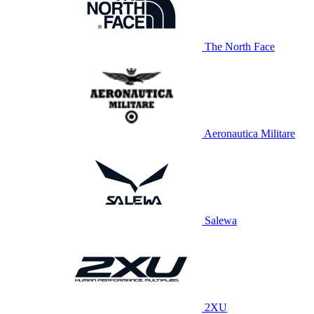
The North Face
Aeronautica Militare
Salewa
2XU