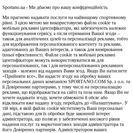
Sportano.ua - Ми дбаємо про вашу конфіденційність
Ми прагнемо надавати послуги на найвищому спортивному
рівні. З цією метою ми використовуємо файли cookie та
мобільні рекламні ідентифікатори, які забезпечують належне
функціонування сервісу, а після отримання Вашої згоди –
також для аналітичних цілей та персоналізації реклами, тобто
для відображення персоналізованого контенту та реклами,
адаптованих до Ваших інтересів, а також для вимірювання
їхньої ефективності. Файли cookie та мобільні рекламні
ідентифікатори можуть використовуватися як для
персоналізованих, так і для неперсоналізованих рекламних
заходів - залежно від наданих Вами згод. Якщо Ви натиснете
«Прийняти все», Ви надасте згоду на обробку ваших
персональних даних компанією SPORTANO.COM Sp. z o.o. та
її Довіреними партнерами, у тому числі на персоналізацію
реклами, що відображається на сайті та поза ним. Якщо Ви не
хочете надавати згоду, хочете обмежити її обсяг або
відкликати вже надану згоду, перейдіть до «Налаштувань». У
тій мірі, в якій файли cookie міститимуть Ваші персональні
дані, підставою для їх обробки буде законний інтерес
адміністратора, що полягає у забезпеченні високого рівня
надання послуг та маркетингових заходів адміністратора та
його Довірених партнерів. Адміністратором ваших