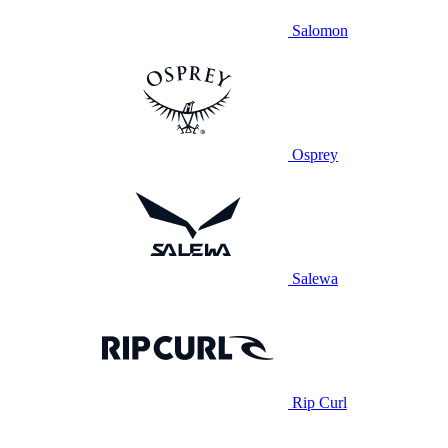
Salomon
Osprey
Salewa
Rip Curl