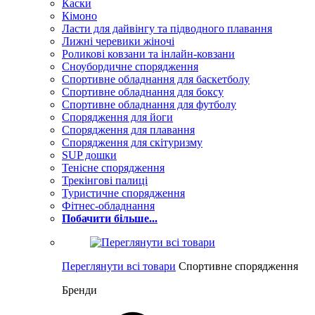
Каски
Кімоно
Ласти для дайвінгу та підводного плавання
Лижні черевики жіночі
Роликові ковзани та інлайн-ковзани
Сноубордичне спорядження
Спортивне обладнання для баскетболу
Спортивне обладнання для боксу
Спортивне обладнання для футболу
Спорядження для йоги
Спорядження для плавання
Спорядження для скітуризму
SUP дошки
Тенісне спорядження
Трекінгові палиці
Туристичне спорядження
Фітнес-обладнання
Побачити більше...
Переглянути всі товари
Спортивне спорядження
Бренди