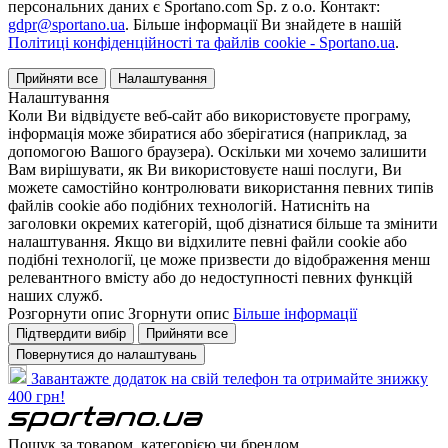
персональних даних є Sportano.com Sp. z o.o. Контакт:
gdpr@sportano.ua
. Більше інформації Ви знайдете в нашій
Політиці конфіденційності та файлів cookie - Sportano.ua
.
Прийняти все
Налаштування
Налаштування
Коли Ви відвідуєте веб-сайт або використовуєте програму,
інформація може збиратися або зберігатися (наприклад, за
допомогою Вашого браузера). Оскільки ми хочемо залишити
Вам вирішувати, як Ви використовуєте наші послуги, Ви
можете самостійно контролювати використання певних типів
файлів cookie або подібних технологій. Натисніть на
заголовки окремих категорій, щоб дізнатися більше та змінити
налаштування. Якщо ви відхилите певні файли cookie або
подібні технології, це може призвести до відображення менш
релевантного вмісту або до недоступності певних функцій
наших служб.
Розгорнути опис
Згорнути опис
Більше інформації
Підтвердити вибір
Прийняти все
Повернутися до налаштувань
Завантажте додаток на свій телефон та отримайте знижку
400 грн!
Пошук за товаром, категорією чи брендом