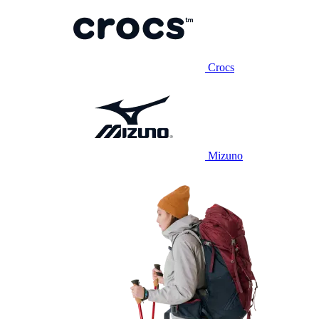
Crocs
Mizuno