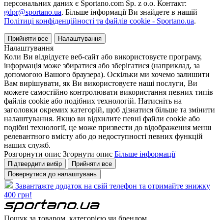
персональних даних є Sportano.com Sp. z o.o. Контакт:
gdpr@sportano.ua
. Більше інформації Ви знайдете в нашій
Політиці конфіденційності та файлів cookie - Sportano.ua
.
Прийняти все
Налаштування
Налаштування
Коли Ви відвідуєте веб-сайт або використовуєте програму,
інформація може збиратися або зберігатися (наприклад, за
допомогою Вашого браузера). Оскільки ми хочемо залишити
Вам вирішувати, як Ви використовуєте наші послуги, Ви
можете самостійно контролювати використання певних типів
файлів cookie або подібних технологій. Натисніть на
заголовки окремих категорій, щоб дізнатися більше та змінити
налаштування. Якщо ви відхилите певні файли cookie або
подібні технології, це може призвести до відображення менш
релевантного вмісту або до недоступності певних функцій
наших служб.
Розгорнути опис
Згорнути опис
Більше інформації
Підтвердити вибір
Прийняти все
Повернутися до налаштувань
Завантажте додаток на свій телефон та отримайте знижку
400 грн!
Пошук за товаром, категорією чи брендом