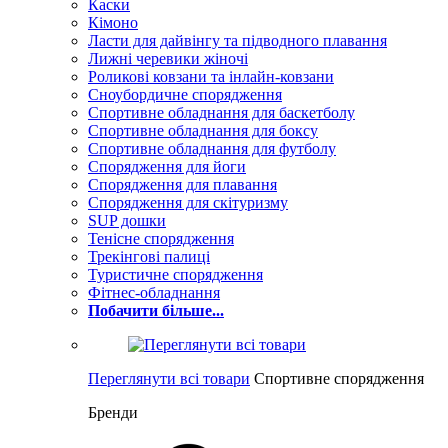
Каски
Кімоно
Ласти для дайвінгу та підводного плавання
Лижні черевики жіночі
Роликові ковзани та інлайн-ковзани
Сноубордичне спорядження
Спортивне обладнання для баскетболу
Спортивне обладнання для боксу
Спортивне обладнання для футболу
Спорядження для йоги
Спорядження для плавання
Спорядження для скітуризму
SUP дошки
Тенісне спорядження
Трекінгові палиці
Туристичне спорядження
Фітнес-обладнання
Побачити більше...
Переглянути всі товари
Спортивне спорядження
Бренди