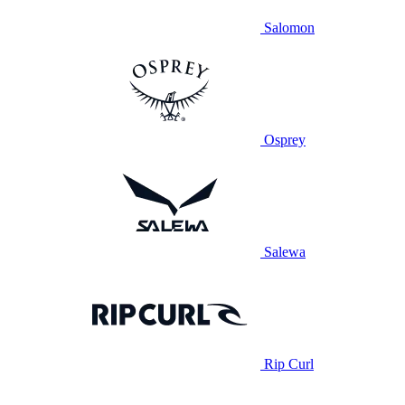
Salomon
Osprey
Salewa
Rip Curl