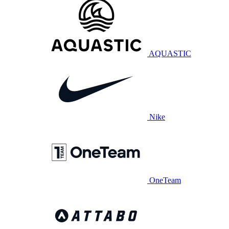
AQUASTIC
Nike
OneTeam