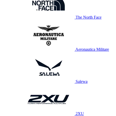
The North Face
Aeronautica Militare
Salewa
2XU