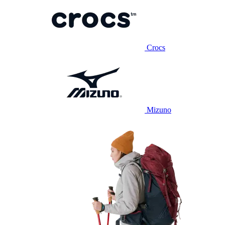
Crocs
Mizuno