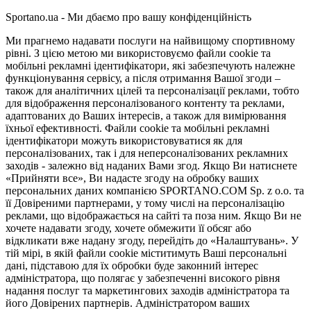
Sportano.ua - Ми дбаємо про вашу конфіденційність
Ми прагнемо надавати послуги на найвищому спортивному
рівні. З цією метою ми використовуємо файли cookie та
мобільні рекламні ідентифікатори, які забезпечують належне
функціонування сервісу, а після отримання Вашої згоди –
також для аналітичних цілей та персоналізації реклами, тобто
для відображення персоналізованого контенту та реклами,
адаптованих до Ваших інтересів, а також для вимірювання
їхньої ефективності. Файли cookie та мобільні рекламні
ідентифікатори можуть використовуватися як для
персоналізованих, так і для неперсоналізованих рекламних
заходів - залежно від наданих Вами згод. Якщо Ви натиснете
«Прийняти все», Ви надасте згоду на обробку ваших
персональних даних компанією SPORTANO.COM Sp. z o.o. та
її Довіреними партнерами, у тому числі на персоналізацію
реклами, що відображається на сайті та поза ним. Якщо Ви не
хочете надавати згоду, хочете обмежити її обсяг або
відкликати вже надану згоду, перейдіть до «Налаштувань». У
тій мірі, в якій файли cookie міститимуть Ваші персональні
дані, підставою для їх обробки буде законний інтерес
адміністратора, що полягає у забезпеченні високого рівня
надання послуг та маркетингових заходів адміністратора та
його Довірених партнерів. Адміністратором ваших