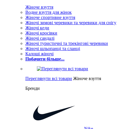
Жіноче взуття
Водне взуття для жінок
Жіноче спортивне взуття
Жіночі зимові черевики та черевики для снігу
Жіночі кеди
Жіночі кросівки
Жіночі сандалі
Жіночі туристичні та трекінгові черевики
Жіночі шльопанці та сланці
Калоші жіночі
Побачити більше...
Переглянути всі товари
Жіноче взуття
Бренди
Nike