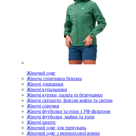
Жіночий одяг
Жіноча спортивна білизна
Жіночі дощовики
Жіночі купальники
Жіночі куртки, пальта та безрукавки
Жіночі світшоти, флісові кофти та светри
Жіночі сорочки
Жіночі футболки та топи з УФ-фільтром
Жіночі футболки, майки та топи
Жіночі шорти
Жіночий одяг для тренувань
Жіночий одяг з мериносової вовни