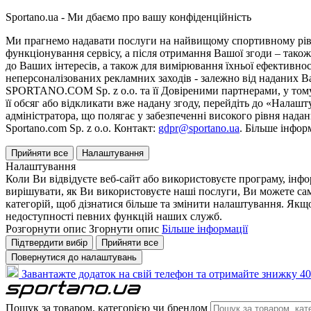
Sportano.ua - Ми дбаємо про вашу конфіденційність
Ми прагнемо надавати послуги на найвищому спортивному рівні
функціонування сервісу, а після отримання Вашої згоди – також
до Ваших інтересів, а також для вимірювання їхньої ефективнос
неперсоналізованих рекламних заходів - залежно від наданих 
SPORTANO.COM Sp. z o.o. та її Довіреними партнерами, у тому 
її обсяг або відкликати вже надану згоду, перейдіть до «Налашт
адміністратора, що полягає у забезпеченні високого рівня нада
Sportano.com Sp. z o.o. Контакт:
gdpr@sportano.ua
. Більше інфор
Прийняти все
Налаштування
Налаштування
Коли Ви відвідуєте веб-сайт або використовуєте програму, інф
вирішувати, як Ви використовуєте наші послуги, Ви можете са
категорій, щоб дізнатися більше та змінити налаштування. Якщо
недоступності певних функцій наших служб.
Розгорнути опис
Згорнути опис
Більше інформації
Підтвердити вибір
Прийняти все
Повернутися до налаштувань
Завантажте додаток на свій телефон та отримайте знижку 40
Пошук за товаром, категорією чи брендом