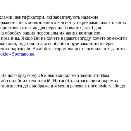
ламні ідентифікатори, які забезпечують належне
дображення персоналізованого контенту та реклами, адаптованих
ористовуватися як для персоналізованих, так і для
у на обробку ваших персональних даних компанією
 поза ним. Якщо Ви не хочете надавати згоду, хочете обмежити
ьні дані, підставою для їх обробки буде законний інтерес
ірених партнерів. Адміністратором ваших персональних даних є
kie - Sportano.ua
.
ою Вашого браузера). Оскільки ми хочемо залишити Вам
 або подібних технологій. Натисніть на заголовки окремих
же призвести до відображення менш релевантного вмісту або до