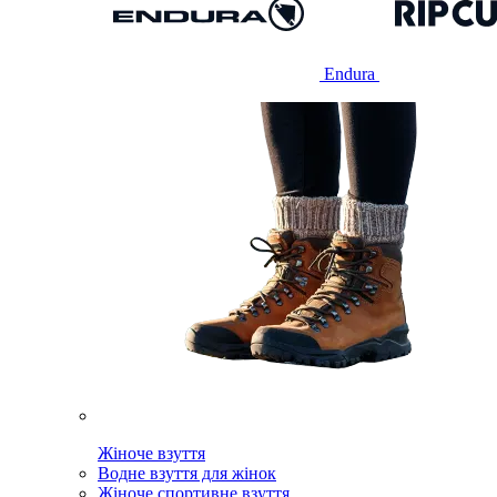
Endura
Жіноче взуття
Водне взуття для жінок
Жіноче спортивне взуття