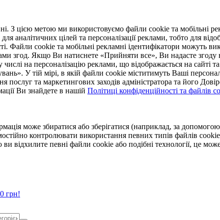
. З цією метою ми використовуємо файли cookie та мобільні рек
 для аналітичних цілей та персоналізації реклами, тобто для ві
ті. Файли cookie та мобільні рекламні ідентифікатори можуть вик
Вами згод. Якщо Ви натиснете «Прийняти все», Ви надасте згод
числі на персоналізацію реклами, що відображається на сайті та
увань». У тій мірі, в якій файли cookie міститимуть Ваші персонал
ння послуг та маркетингових заходів адміністратора та його Дов
мації Ви знайдете в нашій
Політиці конфіденційності та файлів coo
ормація може збиратися або зберігатися (наприклад, за допомог
мостійно контролювати використання певних типів файлів cookie
 ви відхилите певні файли cookie або подібні технології, це мо
0 грн!