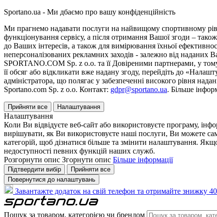
Sportano.ua - Ми дбаємо про вашу конфіденційність
Ми прагнемо надавати послуги на найвищому спортивному рівні
функціонування сервісу, а після отримання Вашої згоди – також
до Ваших інтересів, а також для вимірювання їхньої ефективнос
неперсоналізованих рекламних заходів - залежно від наданих 
SPORTANO.COM Sp. z o.o. та її Довіреними партнерами, у тому 
її обсяг або відкликати вже надану згоду, перейдіть до «Налашт
адміністратора, що полягає у забезпеченні високого рівня нада
Sportano.com Sp. z o.o. Контакт:
gdpr@sportano.ua
. Більше інфор
Прийняти все
Налаштування
Налаштування
Коли Ви відвідуєте веб-сайт або використовуєте програму, інф
вирішувати, як Ви використовуєте наші послуги, Ви можете са
категорій, щоб дізнатися більше та змінити налаштування. Якщо
недоступності певних функцій наших служб.
Розгорнути опис
Згорнути опис
Більше інформації
Підтвердити вибір
Прийняти все
Повернутися до налаштувань
Завантажте додаток на свій телефон та отримайте знижку 40
Пошук за товаром, категорією чи брендом