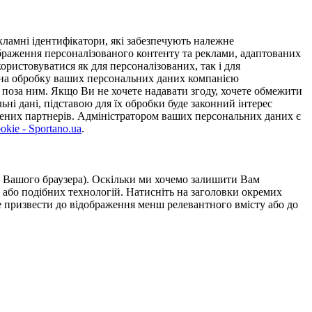
ламні ідентифікатори, які забезпечують належне
дображення персоналізованого контенту та реклами, адаптованих
ористовуватися як для персоналізованих, так і для
у на обробку ваших персональних даних компанією
 поза ним. Якщо Ви не хочете надавати згоду, хочете обмежити
ьні дані, підставою для їх обробки буде законний інтерес
ірених партнерів. Адміністратором ваших персональних даних є
kie - Sportano.ua
.
ою Вашого браузера). Оскільки ми хочемо залишити Вам
 або подібних технологій. Натисніть на заголовки окремих
же призвести до відображення менш релевантного вмісту або до