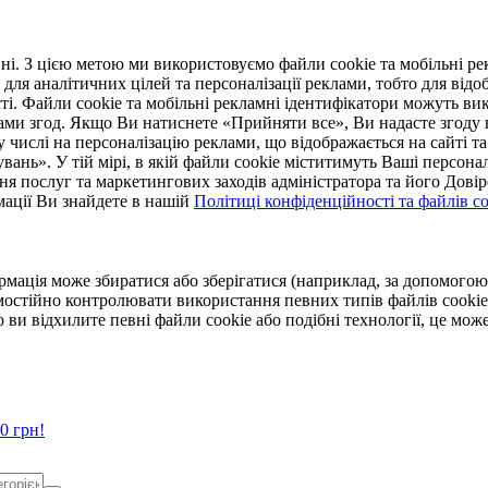
. З цією метою ми використовуємо файли cookie та мобільні рек
 для аналітичних цілей та персоналізації реклами, тобто для ві
ті. Файли cookie та мобільні рекламні ідентифікатори можуть вик
Вами згод. Якщо Ви натиснете «Прийняти все», Ви надасте згод
числі на персоналізацію реклами, що відображається на сайті та
увань». У тій мірі, в якій файли cookie міститимуть Ваші персонал
ння послуг та маркетингових заходів адміністратора та його Дов
мації Ви знайдете в нашій
Політиці конфіденційності та файлів coo
ормація може збиратися або зберігатися (наприклад, за допомог
мостійно контролювати використання певних типів файлів cookie
 ви відхилите певні файли cookie або подібні технології, це мо
0 грн!