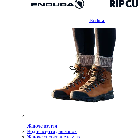
Endura
Жіноче взуття
Водне взуття для жінок
Жіноче спортивне взуття