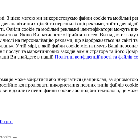
. З цією метою ми використовуємо файли cookie та мобільні рек
 для аналітичних цілей та персоналізації реклами, тобто для ві
ті. Файли cookie та мобільні рекламні ідентифікатори можуть вик
Вами згод. Якщо Ви натиснете «Прийняти все», Ви надасте згод
числі на персоналізацію реклами, що відображається на сайті та
увань». У тій мірі, в якій файли cookie міститимуть Ваші персонал
ння послуг та маркетингових заходів адміністратора та його Дов
мації Ви знайдете в нашій
Політиці конфіденційності та файлів coo
ормація може збиратися або зберігатися (наприклад, за допомог
мостійно контролювати використання певних типів файлів cookie
 ви відхилите певні файли cookie або подібні технології, це мо
0 грн!