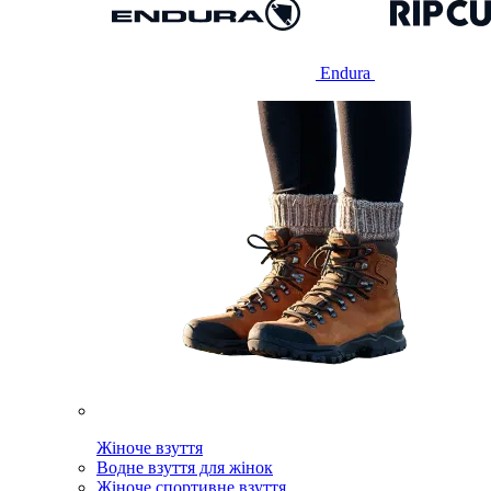
Endura
Жіноче взуття
Водне взуття для жінок
Жіноче спортивне взуття