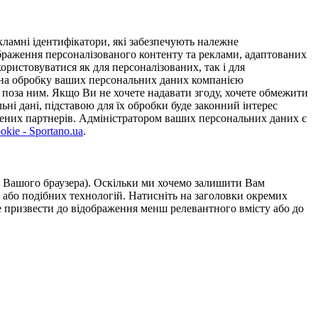
ламні ідентифікатори, які забезпечують належне
дображення персоналізованого контенту та реклами, адаптованих
ористовуватися як для персоналізованих, так і для
у на обробку ваших персональних даних компанією
 поза ним. Якщо Ви не хочете надавати згоду, хочете обмежити
ьні дані, підставою для їх обробки буде законний інтерес
ірених партнерів. Адміністратором ваших персональних даних є
kie - Sportano.ua
.
ою Вашого браузера). Оскільки ми хочемо залишити Вам
 або подібних технологій. Натисніть на заголовки окремих
же призвести до відображення менш релевантного вмісту або до