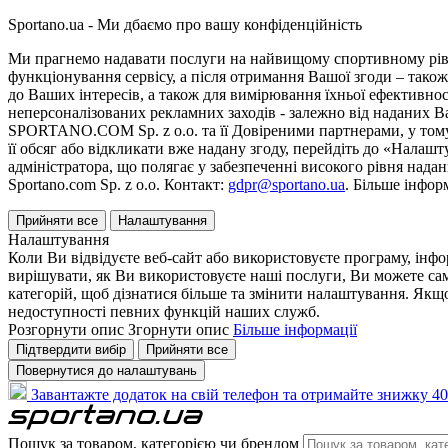
Sportano.ua - Ми дбаємо про вашу конфіденційність
Ми прагнемо надавати послуги на найвищому спортивному рівні
функціонування сервісу, а після отримання Вашої згоди – також
до Ваших інтересів, а також для вимірювання їхньої ефективнос
неперсоналізованих рекламних заходів - залежно від наданих 
SPORTANO.COM Sp. z o.o. та її Довіреними партнерами, у тому 
її обсяг або відкликати вже надану згоду, перейдіть до «Налашт
адміністратора, що полягає у забезпеченні високого рівня нада
Sportano.com Sp. z o.o. Контакт:
gdpr@sportano.ua
. Більше інфор
Прийняти все
Налаштування
Налаштування
Коли Ви відвідуєте веб-сайт або використовуєте програму, інф
вирішувати, як Ви використовуєте наші послуги, Ви можете са
категорій, щоб дізнатися більше та змінити налаштування. Якщо
недоступності певних функцій наших служб.
Розгорнути опис
Згорнути опис
Більше інформації
Підтвердити вибір
Прийняти все
Повернутися до налаштувань
Завантажте додаток на свій телефон та отримайте знижку 40
Пошук за товаром, категорією чи брендом