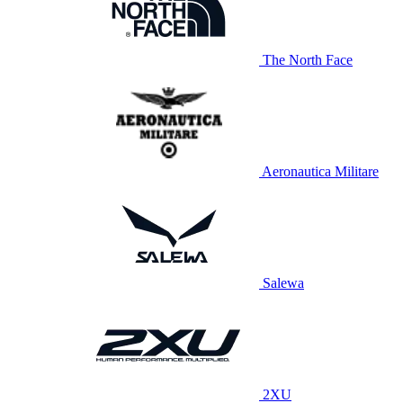
The North Face
Aeronautica Militare
Salewa
2XU