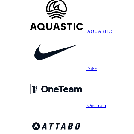
AQUASTIC
Nike
OneTeam