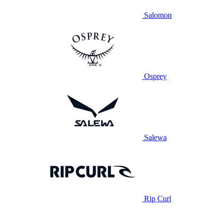
Salomon
Osprey
Salewa
Rip Curl