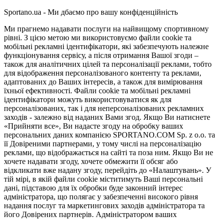
Sportano.ua - Ми дбаємо про вашу конфіденційність
Ми прагнемо надавати послуги на найвищому спортивному
рівні. З цією метою ми використовуємо файли cookie та
мобільні рекламні ідентифікатори, які забезпечують належне
функціонування сервісу, а після отримання Вашої згоди –
також для аналітичних цілей та персоналізації реклами, тобто
для відображення персоналізованого контенту та реклами,
адаптованих до Ваших інтересів, а також для вимірювання
їхньої ефективності. Файли cookie та мобільні рекламні
ідентифікатори можуть використовуватися як для
персоналізованих, так і для неперсоналізованих рекламних
заходів - залежно від наданих Вами згод. Якщо Ви натиснете
«Прийняти все», Ви надасте згоду на обробку ваших
персональних даних компанією SPORTANO.COM Sp. z o.o. та
її Довіреними партнерами, у тому числі на персоналізацію
реклами, що відображається на сайті та поза ним. Якщо Ви не
хочете надавати згоду, хочете обмежити її обсяг або
відкликати вже надану згоду, перейдіть до «Налаштувань». У
тій мірі, в якій файли cookie міститимуть Ваші персональні
дані, підставою для їх обробки буде законний інтерес
адміністратора, що полягає у забезпеченні високого рівня
надання послуг та маркетингових заходів адміністратора та
його Довірених партнерів. Адміністратором ваших