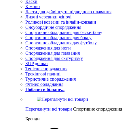
Каски
Кімоно
Ласти для дайвінгу та підводного плавання
Лижні черевики жіночі
Роликові ковзани та інлайн-ковзани
Сноубордичне спорядження
Спортивне обладнання для баскетболу
Спортивне обладнання для боксу
Спортивне обладнання для футболу
Спорядження для йоги
Спорядження для плавання
Спорядження для скітуризму
SUP дошки
Тенісне спорядження
Трекінгові палиці
Туристичне спорядження
Фітнес-обладнання
Побачити більше...
Переглянути всі товари
Спортивне спорядження
Бренди