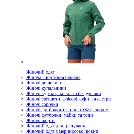
Жіночий одяг
Жіноча спортивна білизна
Жіночі дощовики
Жіночі купальники
Жіночі куртки, пальта та безрукавки
Жіночі світшоти, флісові кофти та светри
Жіночі сорочки
Жіночі футболки та топи з УФ-фільтром
Жіночі футболки, майки та топи
Жіночі шорти
Жіночий одяг для тренувань
Жіночий одяг з мериносової вовни