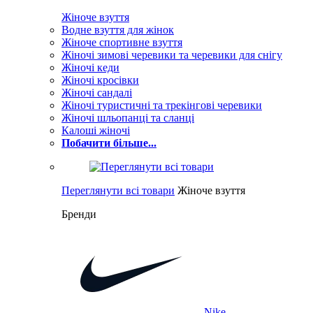
Жіноче взуття
Водне взуття для жінок
Жіноче спортивне взуття
Жіночі зимові черевики та черевики для снігу
Жіночі кеди
Жіночі кросівки
Жіночі сандалі
Жіночі туристичні та трекінгові черевики
Жіночі шльопанці та сланці
Калоші жіночі
Побачити більше...
Переглянути всі товари
Жіноче взуття
Бренди
Nike