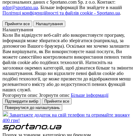
персональних даних є Sportano.com Sp. z o.o. Контакт:
gdpr@sportano.ua
. Більше інформації Ви знайдете в нашій
Політиці конфіденційності та файлів cookie - Sportano.ua
.
Прийняти все
Налаштування
Налаштування
Коли Ви відвідуєте веб-сайт або використовуєте програму,
інформація може збиратися або зберігатися (наприклад, за
допомогою Вашого браузера). Оскільки ми хочемо залишити
Вам вирішувати, як Ви використовуєте наші послуги, Ви
можете самостійно контролювати використання певних типів
файлів cookie або подібних технологій. Натисніть на
заголовки окремих категорій, щоб дізнатися більше та змінити
налаштування. Якщо ви відхилите певні файли cookie або
подібні технології, це може призвести до відображення менш
релевантного вмісту або до недоступності певних функцій
наших служб.
Розгорнути опис
Згорнути опис
Більше інформації
Підтвердити вибір
Прийняти все
Повернутися до налаштувань
Завантажте додаток на свій телефон та отримайте знижку
400 грн!
Пошук за товаром, категорією чи брендом