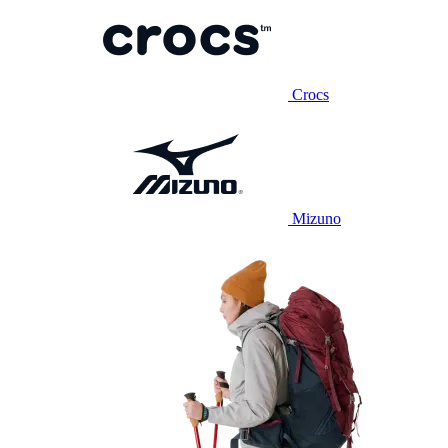
Crocs
Mizuno