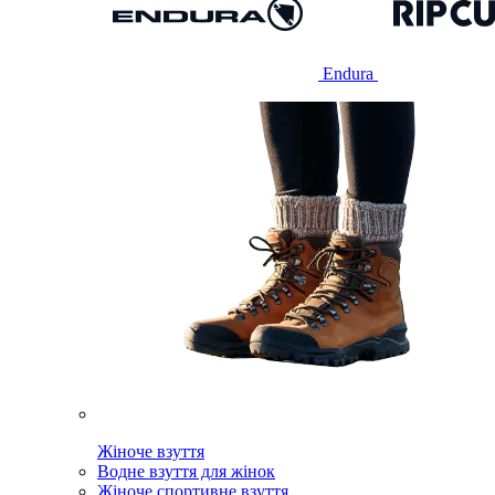
Endura
Жіноче взуття
Водне взуття для жінок
Жіноче спортивне взуття