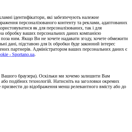
ламні ідентифікатори, які забезпечують належне
дображення персоналізованого контенту та реклами, адаптованих
ористовуватися як для персоналізованих, так і для
у на обробку ваших персональних даних компанією
 поза ним. Якщо Ви не хочете надавати згоду, хочете обмежити
ьні дані, підставою для їх обробки буде законний інтерес
ірених партнерів. Адміністратором ваших персональних даних є
kie - Sportano.ua
.
ою Вашого браузера). Оскільки ми хочемо залишити Вам
 або подібних технологій. Натисніть на заголовки окремих
же призвести до відображення менш релевантного вмісту або до