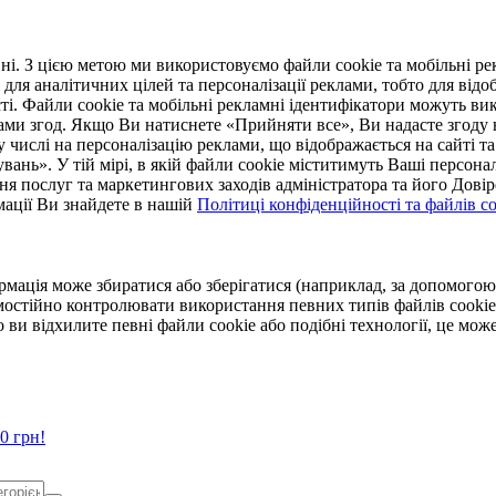
. З цією метою ми використовуємо файли cookie та мобільні рек
 для аналітичних цілей та персоналізації реклами, тобто для ві
ті. Файли cookie та мобільні рекламні ідентифікатори можуть вик
Вами згод. Якщо Ви натиснете «Прийняти все», Ви надасте згод
числі на персоналізацію реклами, що відображається на сайті та
увань». У тій мірі, в якій файли cookie міститимуть Ваші персонал
ння послуг та маркетингових заходів адміністратора та його Дов
мації Ви знайдете в нашій
Політиці конфіденційності та файлів coo
ормація може збиратися або зберігатися (наприклад, за допомог
мостійно контролювати використання певних типів файлів cookie
 ви відхилите певні файли cookie або подібні технології, це мо
0 грн!