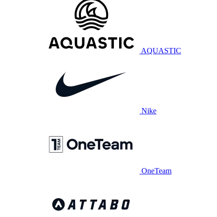
AQUASTIC
Nike
OneTeam