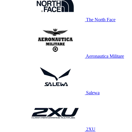
The North Face
Aeronautica Militare
Salewa
2XU