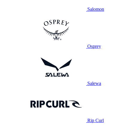
Salomon
Osprey
Salewa
Rip Curl