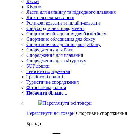
Каски
Кімоно
Ласти для дайвінгу та підводного плавання
Лижні черевики жіночі
Роликові ковзани та інлайн-ковзани
Сноубордичне спорядження
Спортивне обладнання для баскетболу
Спортивне обладнання для боксу
Спортивне обладнання для футболу
Спорядження для йоги
Спорядження для плавання
Спорядження для скітуризму
SUP дошки
Тенісне спорядження
Трекінгові палиці
Туристичне спорядження
Фітнес-обладнання
Побачити більше...
Переглянути всі товари
Спортивне спорядження
Бренди