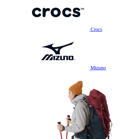
Crocs
Mizuno