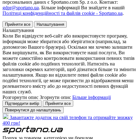
персональних даних є Sportano.com Sp. z o.o. Контакт:
gdpr@sportano.ua
. Більше інформації Ви знайдете в нашій
Політиці конфіденційності та файлів cookie - Sportano.ua
.
Прийняти все
Налаштування
Налаштування
Коли Ви відвідуєте веб-сайт або використовуєте програму,
інформація може збиратися або зберігатися (наприклад, за
допомогою Вашого браузера). Оскільки ми хочемо залишити
Вам вирішувати, як Ви використовуєте наші послуги, Ви
можете самостійно контролювати використання певних типів
файлів cookie або подібних технологій. Натисніть на
заголовки окремих категорій, щоб дізнатися більше та змінити
налаштування. Якщо ви відхилите певні файли cookie або
подібні технології, це може призвести до відображення менш
релевантного вмісту або до недоступності певних функцій
наших служб.
Розгорнути опис
Згорнути опис
Більше інформації
Підтвердити вибір
Прийняти все
Повернутися до налаштувань
Завантажте додаток на свій телефон та отримайте знижку
400 грн!
Пошук за товаром, категорією чи брендом