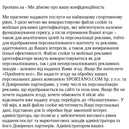
Sportano.ua - Ми дбаємо про вашу конфіденційність
Ми прагнемо надавати послуги на найвищому спортивному
рівні. З цією метою ми використовуємо файли cookie та
мобільні рекламні ідентифікатори, які забезпечують належне
функціонування сервісу, а після отримання Вашої згоди –
також для аналітичних цілей та персоналізації реклами, тобто
для відображення персоналізованого контенту та реклами,
адаптованих до Ваших інтересів, а також для вимірювання
їхньої ефективності. Файли cookie та мобільні рекламні
ідентифікатори можуть використовуватися як для
персоналізованих, так і для неперсоналізованих рекламних
заходів - залежно від наданих Вами згод. Якщо Ви натиснете
«Прийняти все», Ви надасте згоду на обробку ваших
персональних даних компанією SPORTANO.COM Sp. z o.o. та
її Довіреними партнерами, у тому числі на персоналізацію
реклами, що відображається на сайті та поза ним. Якщо Ви не
хочете надавати згоду, хочете обмежити її обсяг або
відкликати вже надану згоду, перейдіть до «Налаштувань». У
тій мірі, в якій файли cookie міститимуть Ваші персональні
дані, підставою для їх обробки буде законний інтерес
адміністратора, що полягає у забезпеченні високого рівня
надання послуг та маркетингових заходів адміністратора та
його Довірених партнерів. Адміністратором ваших