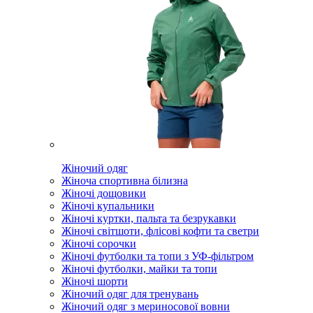
Жіночий одяг
Жіноча спортивна білизна
Жіночі дощовики
Жіночі купальники
Жіночі куртки, пальта та безрукавки
Жіночі світшоти, флісові кофти та светри
Жіночі сорочки
Жіночі футболки та топи з УФ-фільтром
Жіночі футболки, майки та топи
Жіночі шорти
Жіночий одяг для тренувань
Жіночий одяг з мериносової вовни