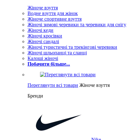
Жіноче взуття
Водне взуття для жінок
Жіноче спортивне взуття
Жіночі зимові черевики та черевики для снігу
Жіночі кеди
Жіночі кросівки
Жіночі сандалі
Жіночі туристичні та трекінгові черевики
Жіночі шльопанці та сланці
Калоші жіночі
Побачити більше...
Переглянути всі товари
Жіноче взуття
Бренди
Nike