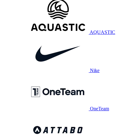
AQUASTIC
Nike
OneTeam