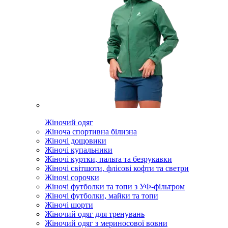
Жіночий одяг
Жіноча спортивна білизна
Жіночі дощовики
Жіночі купальники
Жіночі куртки, пальта та безрукавки
Жіночі світшоти, флісові кофти та светри
Жіночі сорочки
Жіночі футболки та топи з УФ-фільтром
Жіночі футболки, майки та топи
Жіночі шорти
Жіночий одяг для тренувань
Жіночий одяг з мериносової вовни