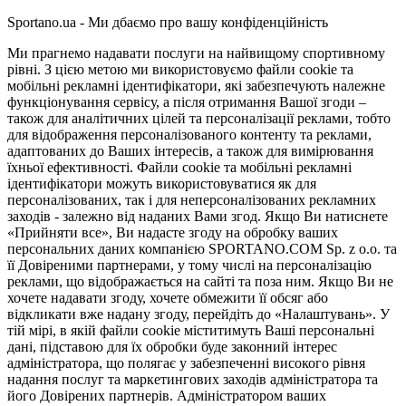
Sportano.ua - Ми дбаємо про вашу конфіденційність
Ми прагнемо надавати послуги на найвищому спортивному
рівні. З цією метою ми використовуємо файли cookie та
мобільні рекламні ідентифікатори, які забезпечують належне
функціонування сервісу, а після отримання Вашої згоди –
також для аналітичних цілей та персоналізації реклами, тобто
для відображення персоналізованого контенту та реклами,
адаптованих до Ваших інтересів, а також для вимірювання
їхньої ефективності. Файли cookie та мобільні рекламні
ідентифікатори можуть використовуватися як для
персоналізованих, так і для неперсоналізованих рекламних
заходів - залежно від наданих Вами згод. Якщо Ви натиснете
«Прийняти все», Ви надасте згоду на обробку ваших
персональних даних компанією SPORTANO.COM Sp. z o.o. та
її Довіреними партнерами, у тому числі на персоналізацію
реклами, що відображається на сайті та поза ним. Якщо Ви не
хочете надавати згоду, хочете обмежити її обсяг або
відкликати вже надану згоду, перейдіть до «Налаштувань». У
тій мірі, в якій файли cookie міститимуть Ваші персональні
дані, підставою для їх обробки буде законний інтерес
адміністратора, що полягає у забезпеченні високого рівня
надання послуг та маркетингових заходів адміністратора та
його Довірених партнерів. Адміністратором ваших