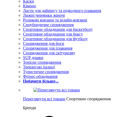
Каски
Кімоно
Ласти для дайвінгу та підводного плавання
Лижні черевики жіночі
Роликові ковзани та інлайн-ковзани
Сноубордичне спорядження
Спортивне обладнання для баскетболу
Спортивне обладнання для боксу
Спортивне обладнання для футболу
Спорядження для йоги
Спорядження для плавання
Спорядження для скітуризму
SUP дошки
Тенісне спорядження
Трекінгові палиці
Туристичне спорядження
Фітнес-обладнання
Побачити більше...
Переглянути всі товари
Спортивне спорядження
Бренди