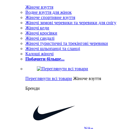
Жіноче взуття
Водне взуття для жінок
Жіноче спортивне взуття
Жіночі зимові черевики та черевики для снігу
Жіночі кеди
Жіночі кросівки
Жіночі сандалі
Жіночі туристичні та трекінгові черевики
Жіночі шльопанці та сланці
Калоші жіночі
Побачити більше...
Переглянути всі товари
Жіноче взуття
Бренди
Nike