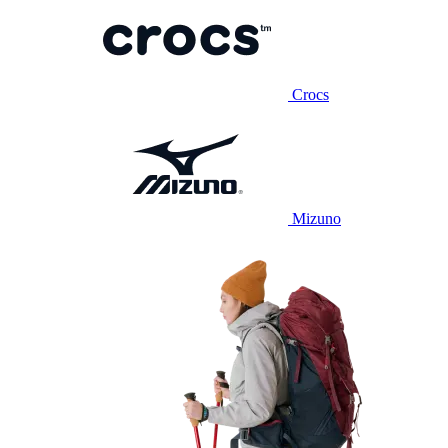
Crocs
Mizuno