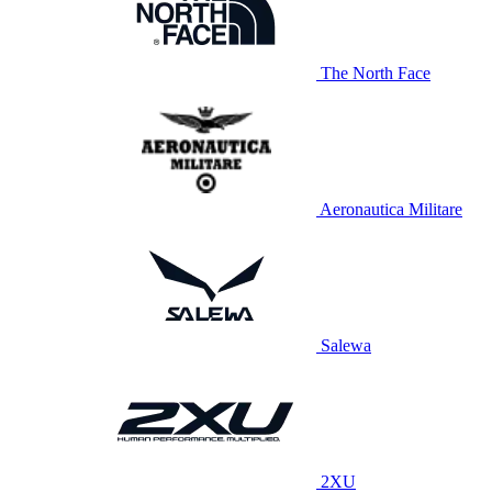
The North Face
Aeronautica Militare
Salewa
2XU