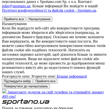
персональних даних є Sportano.com Sp. z o.o. Контакт:
gdpr@sportano.ua
. Більше інформації Ви знайдете в нашій
Політиці конфіденційності та файлів cookie - Sportano.ua
.
Прийняти все
Налаштування
Налаштування
Коли Ви відвідуєте веб-сайт або використовуєте програму,
інформація може збиратися або зберігатися (наприклад, за
допомогою Вашого браузера). Оскільки ми хочемо залишити
Вам вирішувати, як Ви використовуєте наші послуги, Ви
можете самостійно контролювати використання певних типів
файлів cookie або подібних технологій. Натисніть на
заголовки окремих категорій, щоб дізнатися більше та змінити
налаштування. Якщо ви відхилите певні файли cookie або
подібні технології, це може призвести до відображення менш
релевантного вмісту або до недоступності певних функцій
наших служб.
Розгорнути опис
Згорнути опис
Більше інформації
Підтвердити вибір
Прийняти все
Повернутися до налаштувань
Завантажте додаток на свій телефон та отримайте знижку
400 грн!
Пошук за товаром, категорією чи брендом