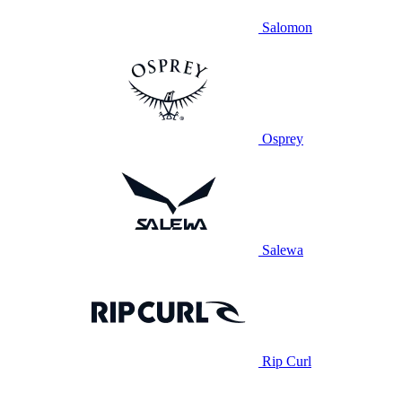
Salomon
Osprey
Salewa
Rip Curl