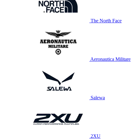
The North Face
Aeronautica Militare
Salewa
2XU