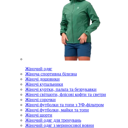
Жіночий одяг
Жіноча спортивна білизна
Жіночі дощовики
Жіночі купальники
Жіночі куртки, пальта та безрукавки
Жіночі світшоти, флісові кофти та светри
Жіночі сорочки
Жіночі футболки та топи з УФ-фільтром
Жіночі футболки, майки та топи
Жіночі шорти
Жіночий одяг для тренувань
Жіночий одяг з мериносової вовни