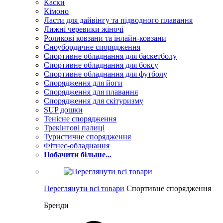
Каски
Кімоно
Ласти для дайвінгу та підводного плавання
Лижні черевики жіночі
Роликові ковзани та інлайн-ковзани
Сноубордичне спорядження
Спортивне обладнання для баскетболу
Спортивне обладнання для боксу
Спортивне обладнання для футболу
Спорядження для йоги
Спорядження для плавання
Спорядження для скітуризму
SUP дошки
Тенісне спорядження
Трекінгові палиці
Туристичне спорядження
Фітнес-обладнання
Побачити більше...
Переглянути всі товари
Спортивне спорядження
Бренди