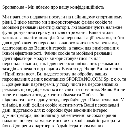
Sportano.ua - Ми дбаємо про вашу конфіденційність
Ми прагнемо надавати послуги на найвищому спортивному
рівні. З цією метою ми використовуємо файли cookie та
мобільні рекламні ідентифікатори, які забезпечують належне
функціонування сервісу, а після отримання Вашої згоди –
також для аналітичних цілей та персоналізації реклами, тобто
для відображення персоналізованого контенту та реклами,
адаптованих до Ваших інтересів, а також для вимірювання
їхньої ефективності. Файли cookie та мобільні рекламні
ідентифікатори можуть використовуватися як для
персоналізованих, так і для неперсоналізованих рекламних
заходів - залежно від наданих Вами згод. Якщо Ви натиснете
«Прийняти все», Ви надасте згоду на обробку ваших
персональних даних компанією SPORTANO.COM Sp. z o.o. та
її Довіреними партнерами, у тому числі на персоналізацію
реклами, що відображається на сайті та поза ним. Якщо Ви не
хочете надавати згоду, хочете обмежити її обсяг або
відкликати вже надану згоду, перейдіть до «Налаштувань». У
тій мірі, в якій файли cookie міститимуть Ваші персональні
дані, підставою для їх обробки буде законний інтерес
адміністратора, що полягає у забезпеченні високого рівня
надання послуг та маркетингових заходів адміністратора та
його Довірених партнерів. Адміністратором ваших