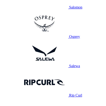
Salomon
Osprey
Salewa
Rip Curl