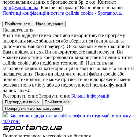
персональних даних є Sportano.com Sp. z o.o. Контакт:
gdpr@sportano.ua
. Більше інформації Ви знайдете в нашій
Політиці конфіденційності та файлів cookie - Sportano.ua
.
Прийняти все
Налаштування
Налаштування
Коли Ви відвідуєте веб-сайт або використовуєте програму,
інформація може збиратися або зберігатися (наприклад, за
допомогою Вашого браузера). Оскільки ми хочемо залишити
Вам вирішувати, як Ви використовуєте наші послуги, Ви
можете самостійно контролювати використання певних типів
файлів cookie або подібних технологій. Натисніть на
заголовки окремих категорій, щоб дізнатися більше та змінити
налаштування. Якщо ви відхилите певні файли cookie або
подібні технології, це може призвести до відображення менш
релевантного вмісту або до недоступності певних функцій
наших служб.
Розгорнути опис
Згорнути опис
Більше інформації
Підтвердити вибір
Прийняти все
Повернутися до налаштувань
Завантажте додаток на свій телефон та отримайте знижку
400 грн!
Пошук за товаром, категорією чи брендом