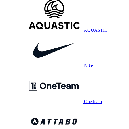
AQUASTIC
Nike
OneTeam