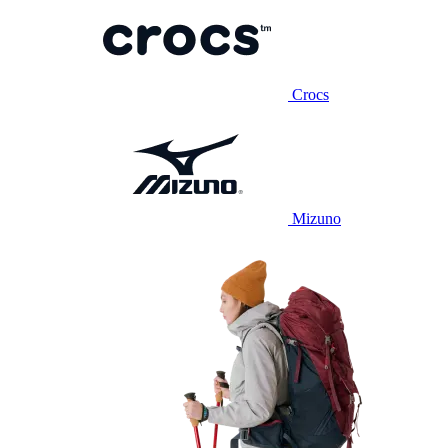
Crocs
Mizuno