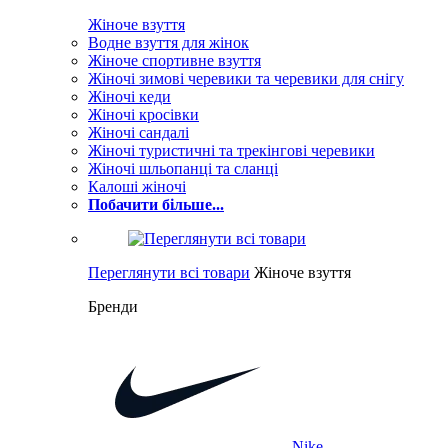
Жіноче взуття
Водне взуття для жінок
Жіноче спортивне взуття
Жіночі зимові черевики та черевики для снігу
Жіночі кеди
Жіночі кросівки
Жіночі сандалі
Жіночі туристичні та трекінгові черевики
Жіночі шльопанці та сланці
Калоші жіночі
Побачити більше...
Переглянути всі товари
Жіноче взуття
Бренди
Nike