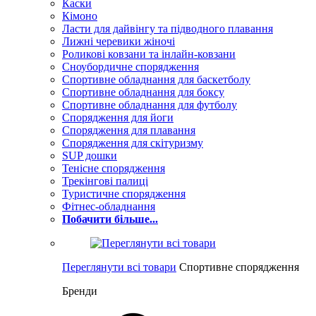
Каски
Кімоно
Ласти для дайвінгу та підводного плавання
Лижні черевики жіночі
Роликові ковзани та інлайн-ковзани
Сноубордичне спорядження
Спортивне обладнання для баскетболу
Спортивне обладнання для боксу
Спортивне обладнання для футболу
Спорядження для йоги
Спорядження для плавання
Спорядження для скітуризму
SUP дошки
Тенісне спорядження
Трекінгові палиці
Туристичне спорядження
Фітнес-обладнання
Побачити більше...
Переглянути всі товари
Спортивне спорядження
Бренди