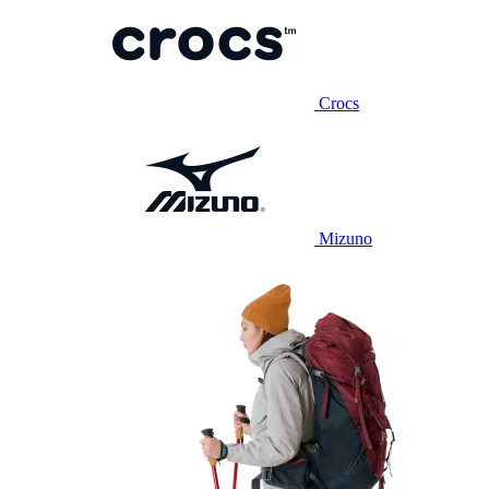
Crocs
Mizuno