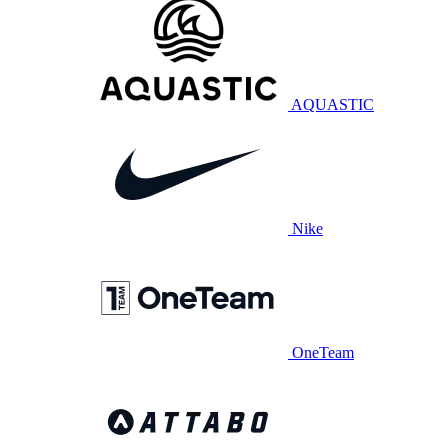
AQUASTIC
Nike
OneTeam