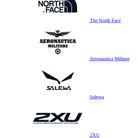
The North Face
Aeronautica Militare
Salewa
2XU