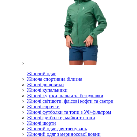
Жіночий одяг
Жіноча спортивна білизна
Жіночі дощовики
Жіночі купальники
Жіночі куртки, пальта та безрукавки
Жіночі світшоти, флісові кофти та светри
Жіночі сорочки
Жіночі футболки та топи з УФ-фільтром
Жіночі футболки, майки та топи
Жіночі шорти
Жіночий одяг для тренувань
Жіночий одяг з мериносової вовни