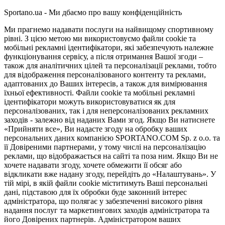
Sportano.ua - Ми дбаємо про вашу конфіденційність
Ми прагнемо надавати послуги на найвищому спортивному
рівні. З цією метою ми використовуємо файли cookie та
мобільні рекламні ідентифікатори, які забезпечують належне
функціонування сервісу, а після отримання Вашої згоди –
також для аналітичних цілей та персоналізації реклами, тобто
для відображення персоналізованого контенту та реклами,
адаптованих до Ваших інтересів, а також для вимірювання
їхньої ефективності. Файли cookie та мобільні рекламні
ідентифікатори можуть використовуватися як для
персоналізованих, так і для неперсоналізованих рекламних
заходів - залежно від наданих Вами згод. Якщо Ви натиснете
«Прийняти все», Ви надасте згоду на обробку ваших
персональних даних компанією SPORTANO.COM Sp. z o.o. та
її Довіреними партнерами, у тому числі на персоналізацію
реклами, що відображається на сайті та поза ним. Якщо Ви не
хочете надавати згоду, хочете обмежити її обсяг або
відкликати вже надану згоду, перейдіть до «Налаштувань». У
тій мірі, в якій файли cookie міститимуть Ваші персональні
дані, підставою для їх обробки буде законний інтерес
адміністратора, що полягає у забезпеченні високого рівня
надання послуг та маркетингових заходів адміністратора та
його Довірених партнерів. Адміністратором ваших