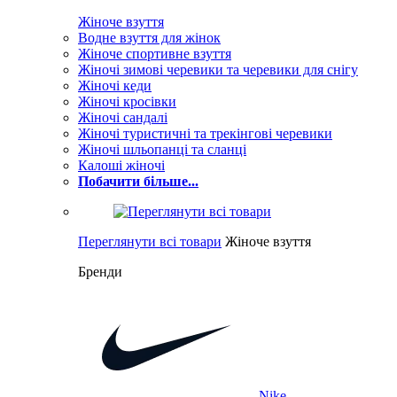
Жіноче взуття
Водне взуття для жінок
Жіноче спортивне взуття
Жіночі зимові черевики та черевики для снігу
Жіночі кеди
Жіночі кросівки
Жіночі сандалі
Жіночі туристичні та трекінгові черевики
Жіночі шльопанці та сланці
Калоші жіночі
Побачити більше...
Переглянути всі товари
Жіноче взуття
Бренди
Nike