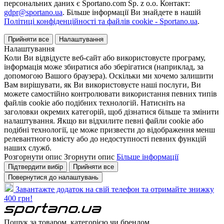
персональних даних є Sportano.com Sp. z o.o. Контакт:
gdpr@sportano.ua
. Більше інформації Ви знайдете в нашій
Політиці конфіденційності та файлів cookie - Sportano.ua
.
Прийняти все
Налаштування
Налаштування
Коли Ви відвідуєте веб-сайт або використовуєте програму,
інформація може збиратися або зберігатися (наприклад, за
допомогою Вашого браузера). Оскільки ми хочемо залишити
Вам вирішувати, як Ви використовуєте наші послуги, Ви
можете самостійно контролювати використання певних типів
файлів cookie або подібних технологій. Натисніть на
заголовки окремих категорій, щоб дізнатися більше та змінити
налаштування. Якщо ви відхилите певні файли cookie або
подібні технології, це може призвести до відображення менш
релевантного вмісту або до недоступності певних функцій
наших служб.
Розгорнути опис
Згорнути опис
Більше інформації
Підтвердити вибір
Прийняти все
Повернутися до налаштувань
Завантажте додаток на свій телефон та отримайте знижку
400 грн!
Пошук за товаром, категорією чи брендом