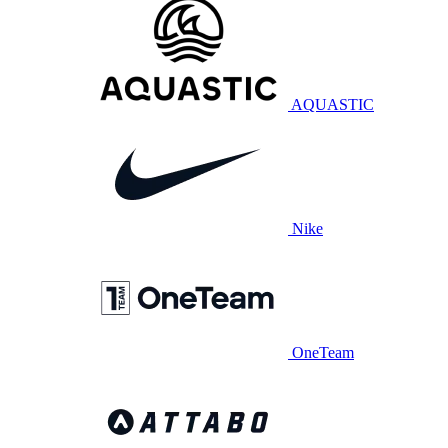
AQUASTIC
Nike
OneTeam