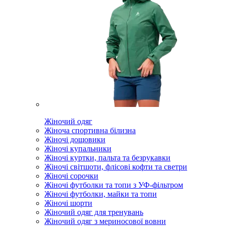
Жіночий одяг
Жіноча спортивна білизна
Жіночі дощовики
Жіночі купальники
Жіночі куртки, пальта та безрукавки
Жіночі світшоти, флісові кофти та светри
Жіночі сорочки
Жіночі футболки та топи з УФ-фільтром
Жіночі футболки, майки та топи
Жіночі шорти
Жіночий одяг для тренувань
Жіночий одяг з мериносової вовни