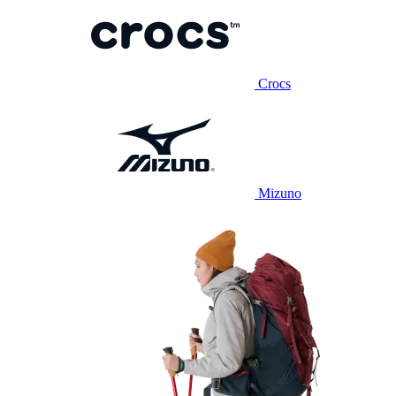
Crocs
Mizuno