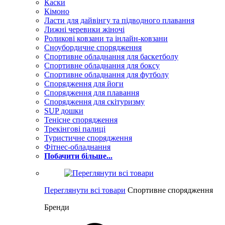
Каски
Кімоно
Ласти для дайвінгу та підводного плавання
Лижні черевики жіночі
Роликові ковзани та інлайн-ковзани
Сноубордичне спорядження
Спортивне обладнання для баскетболу
Спортивне обладнання для боксу
Спортивне обладнання для футболу
Спорядження для йоги
Спорядження для плавання
Спорядження для скітуризму
SUP дошки
Тенісне спорядження
Трекінгові палиці
Туристичне спорядження
Фітнес-обладнання
Побачити більше...
Переглянути всі товари
Спортивне спорядження
Бренди