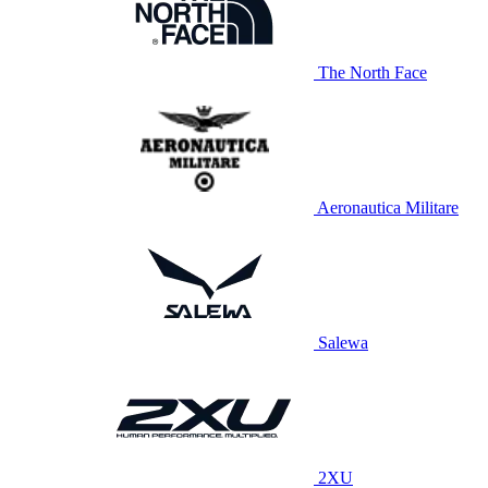
The North Face
Aeronautica Militare
Salewa
2XU