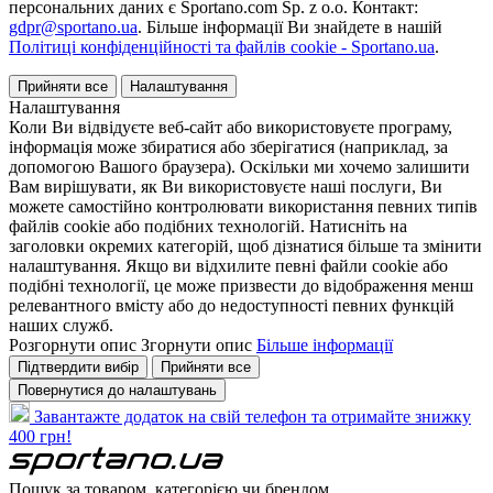
персональних даних є Sportano.com Sp. z o.o. Контакт:
gdpr@sportano.ua
. Більше інформації Ви знайдете в нашій
Політиці конфіденційності та файлів cookie - Sportano.ua
.
Прийняти все
Налаштування
Налаштування
Коли Ви відвідуєте веб-сайт або використовуєте програму,
інформація може збиратися або зберігатися (наприклад, за
допомогою Вашого браузера). Оскільки ми хочемо залишити
Вам вирішувати, як Ви використовуєте наші послуги, Ви
можете самостійно контролювати використання певних типів
файлів cookie або подібних технологій. Натисніть на
заголовки окремих категорій, щоб дізнатися більше та змінити
налаштування. Якщо ви відхилите певні файли cookie або
подібні технології, це може призвести до відображення менш
релевантного вмісту або до недоступності певних функцій
наших служб.
Розгорнути опис
Згорнути опис
Більше інформації
Підтвердити вибір
Прийняти все
Повернутися до налаштувань
Завантажте додаток на свій телефон та отримайте знижку
400 грн!
Пошук за товаром, категорією чи брендом