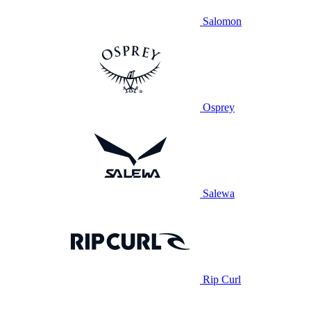
Salomon
Osprey
Salewa
Rip Curl