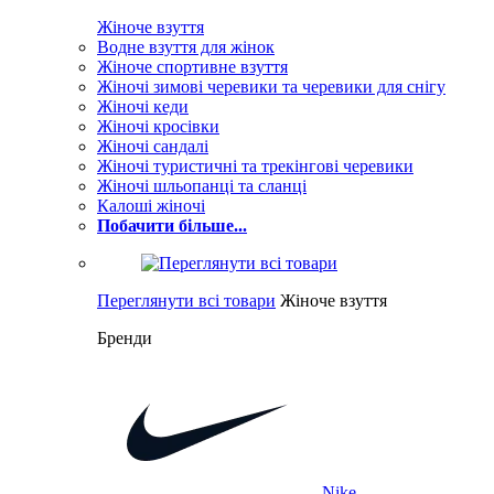
Жіноче взуття
Водне взуття для жінок
Жіноче спортивне взуття
Жіночі зимові черевики та черевики для снігу
Жіночі кеди
Жіночі кросівки
Жіночі сандалі
Жіночі туристичні та трекінгові черевики
Жіночі шльопанці та сланці
Калоші жіночі
Побачити більше...
Переглянути всі товари
Жіноче взуття
Бренди
Nike