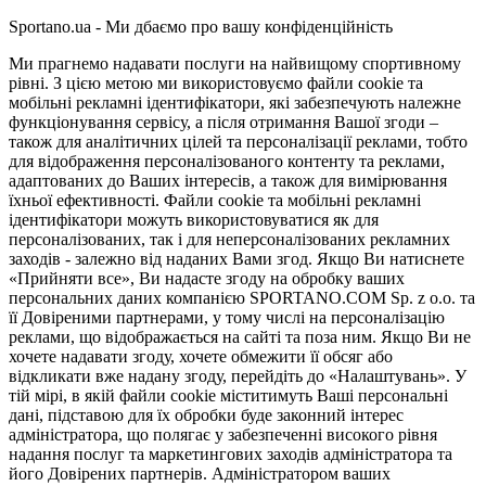
Sportano.ua - Ми дбаємо про вашу конфіденційність
Ми прагнемо надавати послуги на найвищому спортивному
рівні. З цією метою ми використовуємо файли cookie та
мобільні рекламні ідентифікатори, які забезпечують належне
функціонування сервісу, а після отримання Вашої згоди –
також для аналітичних цілей та персоналізації реклами, тобто
для відображення персоналізованого контенту та реклами,
адаптованих до Ваших інтересів, а також для вимірювання
їхньої ефективності. Файли cookie та мобільні рекламні
ідентифікатори можуть використовуватися як для
персоналізованих, так і для неперсоналізованих рекламних
заходів - залежно від наданих Вами згод. Якщо Ви натиснете
«Прийняти все», Ви надасте згоду на обробку ваших
персональних даних компанією SPORTANO.COM Sp. z o.o. та
її Довіреними партнерами, у тому числі на персоналізацію
реклами, що відображається на сайті та поза ним. Якщо Ви не
хочете надавати згоду, хочете обмежити її обсяг або
відкликати вже надану згоду, перейдіть до «Налаштувань». У
тій мірі, в якій файли cookie міститимуть Ваші персональні
дані, підставою для їх обробки буде законний інтерес
адміністратора, що полягає у забезпеченні високого рівня
надання послуг та маркетингових заходів адміністратора та
його Довірених партнерів. Адміністратором ваших