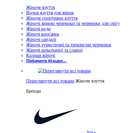
Жіноче взуття
Водне взуття для жінок
Жіноче спортивне взуття
Жіночі зимові черевики та черевики для снігу
Жіночі кеди
Жіночі кросівки
Жіночі сандалі
Жіночі туристичні та трекінгові черевики
Жіночі шльопанці та сланці
Калоші жіночі
Побачити більше...
Переглянути всі товари
Жіноче взуття
Бренди
Nike