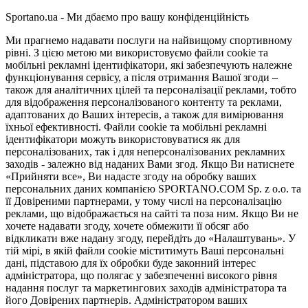
Sportano.ua - Ми дбаємо про вашу конфіденційність
Ми прагнемо надавати послуги на найвищому спортивному
рівні. З цією метою ми використовуємо файли cookie та
мобільні рекламні ідентифікатори, які забезпечують належне
функціонування сервісу, а після отримання Вашої згоди –
також для аналітичних цілей та персоналізації реклами, тобто
для відображення персоналізованого контенту та реклами,
адаптованих до Ваших інтересів, а також для вимірювання
їхньої ефективності. Файли cookie та мобільні рекламні
ідентифікатори можуть використовуватися як для
персоналізованих, так і для неперсоналізованих рекламних
заходів - залежно від наданих Вами згод. Якщо Ви натиснете
«Прийняти все», Ви надасте згоду на обробку ваших
персональних даних компанією SPORTANO.COM Sp. z o.o. та
її Довіреними партнерами, у тому числі на персоналізацію
реклами, що відображається на сайті та поза ним. Якщо Ви не
хочете надавати згоду, хочете обмежити її обсяг або
відкликати вже надану згоду, перейдіть до «Налаштувань». У
тій мірі, в якій файли cookie міститимуть Ваші персональні
дані, підставою для їх обробки буде законний інтерес
адміністратора, що полягає у забезпеченні високого рівня
надання послуг та маркетингових заходів адміністратора та
його Довірених партнерів. Адміністратором ваших