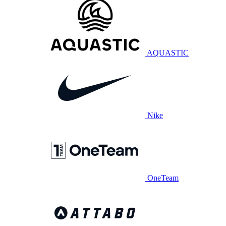
AQUASTIC
Nike
OneTeam