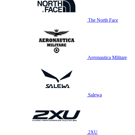
The North Face
Aeronautica Militare
Salewa
2XU