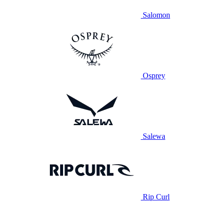
Salomon
Osprey
Salewa
Rip Curl