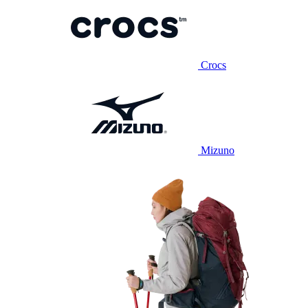
Crocs
Mizuno