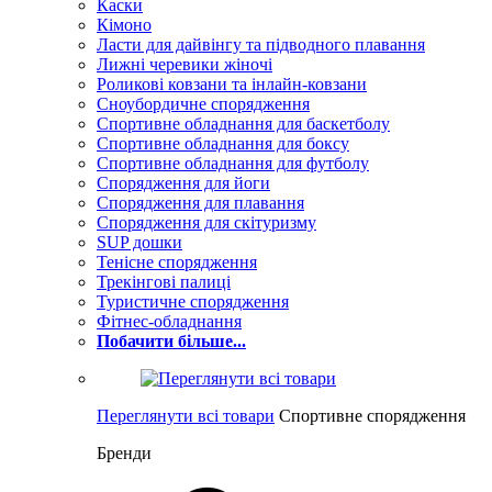
Каски
Кімоно
Ласти для дайвінгу та підводного плавання
Лижні черевики жіночі
Роликові ковзани та інлайн-ковзани
Сноубордичне спорядження
Спортивне обладнання для баскетболу
Спортивне обладнання для боксу
Спортивне обладнання для футболу
Спорядження для йоги
Спорядження для плавання
Спорядження для скітуризму
SUP дошки
Тенісне спорядження
Трекінгові палиці
Туристичне спорядження
Фітнес-обладнання
Побачити більше...
Переглянути всі товари
Спортивне спорядження
Бренди