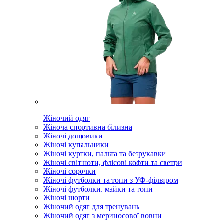
Жіночий одяг
Жіноча спортивна білизна
Жіночі дощовики
Жіночі купальники
Жіночі куртки, пальта та безрукавки
Жіночі світшоти, флісові кофти та светри
Жіночі сорочки
Жіночі футболки та топи з УФ-фільтром
Жіночі футболки, майки та топи
Жіночі шорти
Жіночий одяг для тренувань
Жіночий одяг з мериносової вовни