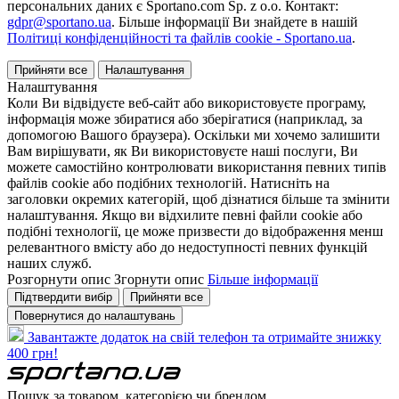
персональних даних є Sportano.com Sp. z o.o. Контакт:
gdpr@sportano.ua
. Більше інформації Ви знайдете в нашій
Політиці конфіденційності та файлів cookie - Sportano.ua
.
Прийняти все
Налаштування
Налаштування
Коли Ви відвідуєте веб-сайт або використовуєте програму,
інформація може збиратися або зберігатися (наприклад, за
допомогою Вашого браузера). Оскільки ми хочемо залишити
Вам вирішувати, як Ви використовуєте наші послуги, Ви
можете самостійно контролювати використання певних типів
файлів cookie або подібних технологій. Натисніть на
заголовки окремих категорій, щоб дізнатися більше та змінити
налаштування. Якщо ви відхилите певні файли cookie або
подібні технології, це може призвести до відображення менш
релевантного вмісту або до недоступності певних функцій
наших служб.
Розгорнути опис
Згорнути опис
Більше інформації
Підтвердити вибір
Прийняти все
Повернутися до налаштувань
Завантажте додаток на свій телефон та отримайте знижку
400 грн!
Пошук за товаром, категорією чи брендом