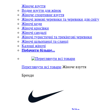
Жіноче взуття
Водне взуття для жінок
Жіноче спортивне взуття
Жіночі зимові черевики та черевики для снігу
Жіночі кеди
Жіночі кросівки
Жіночі сандалі
Жіночі туристичні та трекінгові черевики
Жіночі шльопанці та сланці
Калоші жіночі
Побачити більше...
Переглянути всі товари
Жіноче взуття
Бренди
Nike