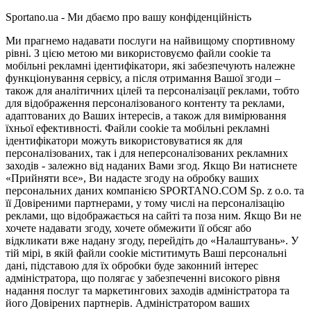
Sportano.ua - Ми дбаємо про вашу конфіденційність
Ми прагнемо надавати послуги на найвищому спортивному
рівні. З цією метою ми використовуємо файли cookie та
мобільні рекламні ідентифікатори, які забезпечують належне
функціонування сервісу, а після отримання Вашої згоди –
також для аналітичних цілей та персоналізації реклами, тобто
для відображення персоналізованого контенту та реклами,
адаптованих до Ваших інтересів, а також для вимірювання
їхньої ефективності. Файли cookie та мобільні рекламні
ідентифікатори можуть використовуватися як для
персоналізованих, так і для неперсоналізованих рекламних
заходів - залежно від наданих Вами згод. Якщо Ви натиснете
«Прийняти все», Ви надасте згоду на обробку ваших
персональних даних компанією SPORTANO.COM Sp. z o.o. та
її Довіреними партнерами, у тому числі на персоналізацію
реклами, що відображається на сайті та поза ним. Якщо Ви не
хочете надавати згоду, хочете обмежити її обсяг або
відкликати вже надану згоду, перейдіть до «Налаштувань». У
тій мірі, в якій файли cookie міститимуть Ваші персональні
дані, підставою для їх обробки буде законний інтерес
адміністратора, що полягає у забезпеченні високого рівня
надання послуг та маркетингових заходів адміністратора та
його Довірених партнерів. Адміністратором ваших