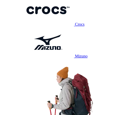
Crocs
Mizuno