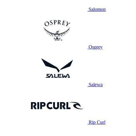
Salomon
Osprey
Salewa
Rip Curl