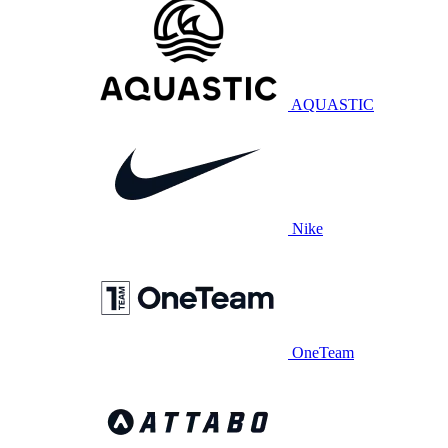
AQUASTIC
Nike
OneTeam