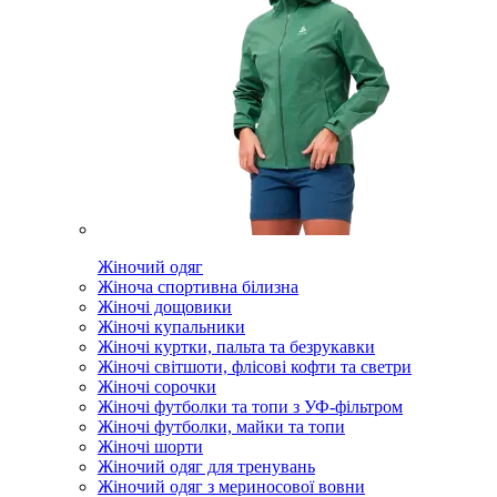
Жіночий одяг
Жіноча спортивна білизна
Жіночі дощовики
Жіночі купальники
Жіночі куртки, пальта та безрукавки
Жіночі світшоти, флісові кофти та светри
Жіночі сорочки
Жіночі футболки та топи з УФ-фільтром
Жіночі футболки, майки та топи
Жіночі шорти
Жіночий одяг для тренувань
Жіночий одяг з мериносової вовни