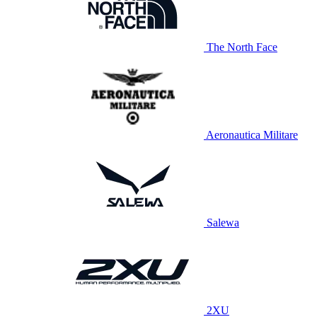
The North Face
Aeronautica Militare
Salewa
2XU