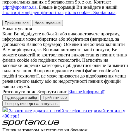
персональних даних є Sportano.com Sp. z o.o. Контакт:
gdpr@sportano.ua
. Більше інформації Ви знайдете в нашій
Політиці конфіденційності та файлів cookie - Sportano.ua
.
Прийняти все
Налаштування
Налаштування
Коли Ви відвідуєте веб-сайт або використовуєте програму,
інформація може збиратися або зберігатися (наприклад, за
допомогою Вашого браузера). Оскільки ми хочемо залишити
Вам вирішувати, як Ви використовуєте наші послуги, Ви
можете самостійно контролювати використання певних типів
файлів cookie або подібних технологій. Натисніть на
заголовки окремих категорій, щоб дізнатися більше та змінити
налаштування. Якщо ви відхилите певні файли cookie або
подібні технології, це може призвести до відображення менш
релевантного вмісту або до недоступності певних функцій
наших служб.
Розгорнути опис
Згорнути опис
Більше інформації
Підтвердити вибір
Прийняти все
Повернутися до налаштувань
Завантажте додаток на свій телефон та отримайте знижку
400 грн!
Пошук за товаром, категорією чи брендом