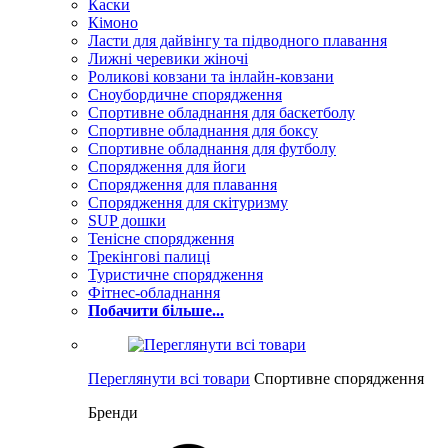
Каски
Кімоно
Ласти для дайвінгу та підводного плавання
Лижні черевики жіночі
Роликові ковзани та інлайн-ковзани
Сноубордичне спорядження
Спортивне обладнання для баскетболу
Спортивне обладнання для боксу
Спортивне обладнання для футболу
Спорядження для йоги
Спорядження для плавання
Спорядження для скітуризму
SUP дошки
Тенісне спорядження
Трекінгові палиці
Туристичне спорядження
Фітнес-обладнання
Побачити більше...
Переглянути всі товари
Спортивне спорядження
Бренди