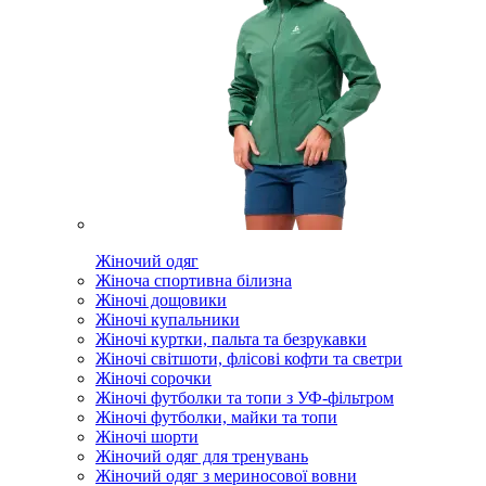
Жіночий одяг
Жіноча спортивна білизна
Жіночі дощовики
Жіночі купальники
Жіночі куртки, пальта та безрукавки
Жіночі світшоти, флісові кофти та светри
Жіночі сорочки
Жіночі футболки та топи з УФ-фільтром
Жіночі футболки, майки та топи
Жіночі шорти
Жіночий одяг для тренувань
Жіночий одяг з мериносової вовни