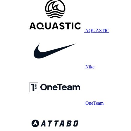
AQUASTIC
Nike
OneTeam