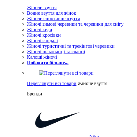
Жіноче взуття
Водне взуття для жінок
Жіноче спортивне взуття
Жіночі зимові черевики та черевики для снігу
Жіночі кеди
Жіночі кросівки
Жіночі сандалі
Жіночі туристичні та трекінгові черевики
Жіночі шльопанці та сланці
Калоші жіночі
Побачити більше...
Переглянути всі товари
Жіноче взуття
Бренди
Nike