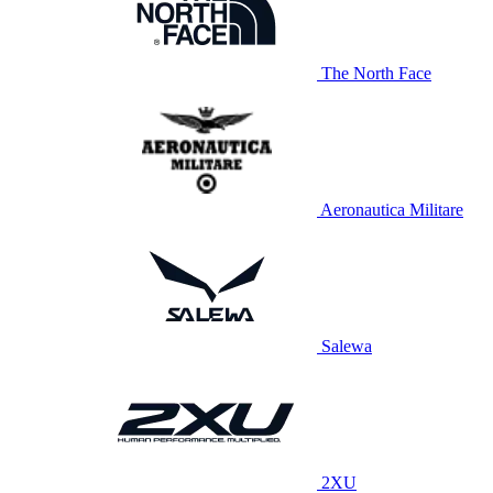
The North Face
Aeronautica Militare
Salewa
2XU