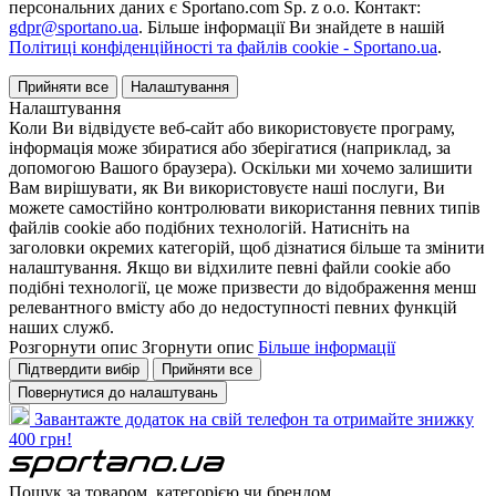
персональних даних є Sportano.com Sp. z o.o. Контакт:
gdpr@sportano.ua
. Більше інформації Ви знайдете в нашій
Політиці конфіденційності та файлів cookie - Sportano.ua
.
Прийняти все
Налаштування
Налаштування
Коли Ви відвідуєте веб-сайт або використовуєте програму,
інформація може збиратися або зберігатися (наприклад, за
допомогою Вашого браузера). Оскільки ми хочемо залишити
Вам вирішувати, як Ви використовуєте наші послуги, Ви
можете самостійно контролювати використання певних типів
файлів cookie або подібних технологій. Натисніть на
заголовки окремих категорій, щоб дізнатися більше та змінити
налаштування. Якщо ви відхилите певні файли cookie або
подібні технології, це може призвести до відображення менш
релевантного вмісту або до недоступності певних функцій
наших служб.
Розгорнути опис
Згорнути опис
Більше інформації
Підтвердити вибір
Прийняти все
Повернутися до налаштувань
Завантажте додаток на свій телефон та отримайте знижку
400 грн!
Пошук за товаром, категорією чи брендом