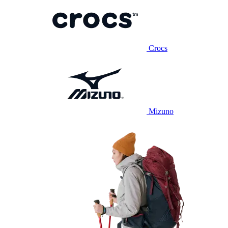
Crocs
Mizuno