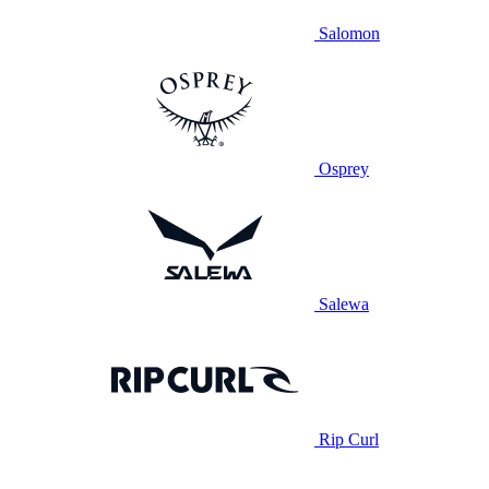
Salomon
Osprey
Salewa
Rip Curl