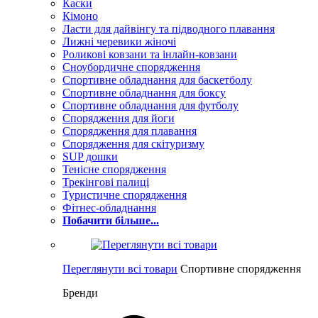
Каски
Кімоно
Ласти для дайвінгу та підводного плавання
Лижні черевики жіночі
Роликові ковзани та інлайн-ковзани
Сноубордичне спорядження
Спортивне обладнання для баскетболу
Спортивне обладнання для боксу
Спортивне обладнання для футболу
Спорядження для йоги
Спорядження для плавання
Спорядження для скітуризму
SUP дошки
Тенісне спорядження
Трекінгові палиці
Туристичне спорядження
Фітнес-обладнання
Побачити більше...
Переглянути всі товари
Спортивне спорядження
Бренди