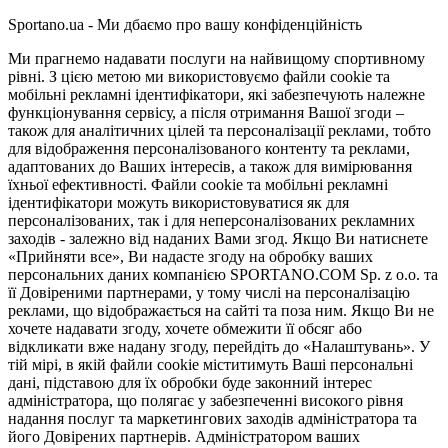
Sportano.ua - Ми дбаємо про вашу конфіденційність
Ми прагнемо надавати послуги на найвищому спортивному
рівні. З цією метою ми використовуємо файли cookie та
мобільні рекламні ідентифікатори, які забезпечують належне
функціонування сервісу, а після отримання Вашої згоди –
також для аналітичних цілей та персоналізації реклами, тобто
для відображення персоналізованого контенту та реклами,
адаптованих до Ваших інтересів, а також для вимірювання
їхньої ефективності. Файли cookie та мобільні рекламні
ідентифікатори можуть використовуватися як для
персоналізованих, так і для неперсоналізованих рекламних
заходів - залежно від наданих Вами згод. Якщо Ви натиснете
«Прийняти все», Ви надасте згоду на обробку ваших
персональних даних компанією SPORTANO.COM Sp. z o.o. та
її Довіреними партнерами, у тому числі на персоналізацію
реклами, що відображається на сайті та поза ним. Якщо Ви не
хочете надавати згоду, хочете обмежити її обсяг або
відкликати вже надану згоду, перейдіть до «Налаштувань». У
тій мірі, в якій файли cookie міститимуть Ваші персональні
дані, підставою для їх обробки буде законний інтерес
адміністратора, що полягає у забезпеченні високого рівня
надання послуг та маркетингових заходів адміністратора та
його Довірених партнерів. Адміністратором ваших