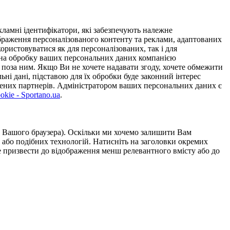
ламні ідентифікатори, які забезпечують належне
дображення персоналізованого контенту та реклами, адаптованих
ористовуватися як для персоналізованих, так і для
у на обробку ваших персональних даних компанією
 поза ним. Якщо Ви не хочете надавати згоду, хочете обмежити
ьні дані, підставою для їх обробки буде законний інтерес
ірених партнерів. Адміністратором ваших персональних даних є
kie - Sportano.ua
.
ою Вашого браузера). Оскільки ми хочемо залишити Вам
 або подібних технологій. Натисніть на заголовки окремих
же призвести до відображення менш релевантного вмісту або до