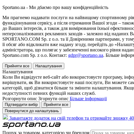
Sportano.ua - Ми дбаємо про вашу конфіденційність
Ми прагнемо надавати послуги на найвищому спортивному рівні
функціонування сервісу, а після отримання Вашої згоди – також
до Ваших інтересів, а також для вимірювання їхньої ефективнос
неперсоналізованих рекламних заходів - залежно від наданих 
SPORTANO.COM Sp. z o.o. та її Довіреними партнерами, у тому 
її обсяг або відкликати вже надану згоду, перейдіть до «Налашт
адміністратора, що полягає у забезпеченні високого рівня нада
Sportano.com Sp. z o.o. Контакт:
gdpr@sportano.ua
. Більше інфор
Прийняти все
Налаштування
Налаштування
Коли Ви відвідуєте веб-сайт або використовуєте програму, інф
вирішувати, як Ви використовуєте наші послуги, Ви можете са
категорій, щоб дізнатися більше та змінити налаштування. Якщо
недоступності певних функцій наших служб.
Розгорнути опис
Згорнути опис
Більше інформації
Підтвердити вибір
Прийняти все
Повернутися до налаштувань
Завантажте додаток на свій телефон та отримайте знижку 40
Пошук за товаром, категорією чи брендом