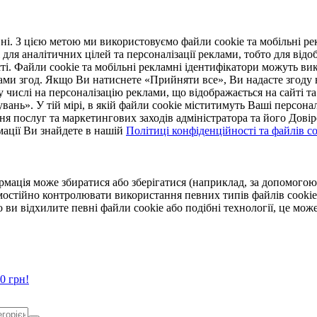
. З цією метою ми використовуємо файли cookie та мобільні рек
 для аналітичних цілей та персоналізації реклами, тобто для ві
ті. Файли cookie та мобільні рекламні ідентифікатори можуть вик
Вами згод. Якщо Ви натиснете «Прийняти все», Ви надасте згод
числі на персоналізацію реклами, що відображається на сайті та
увань». У тій мірі, в якій файли cookie міститимуть Ваші персонал
ння послуг та маркетингових заходів адміністратора та його Дов
мації Ви знайдете в нашій
Політиці конфіденційності та файлів coo
ормація може збиратися або зберігатися (наприклад, за допомог
мостійно контролювати використання певних типів файлів cookie
 ви відхилите певні файли cookie або подібні технології, це мо
0 грн!