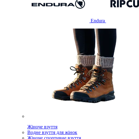
Endura
Жіноче взуття
Водне взуття для жінок
Жіноче спортивне взуття