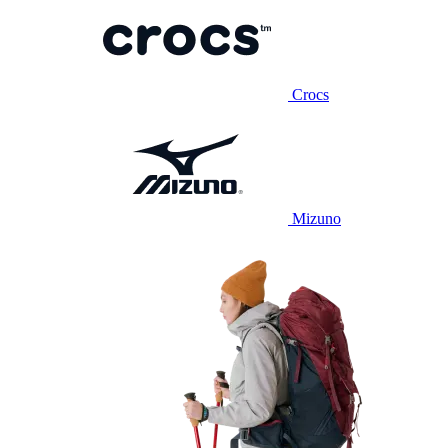
Crocs
Mizuno