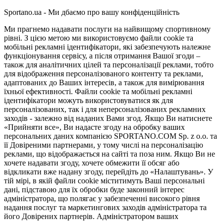
Sportano.ua - Ми дбаємо про вашу конфіденційність
Ми прагнемо надавати послуги на найвищому спортивному
рівні. З цією метою ми використовуємо файли cookie та
мобільні рекламні ідентифікатори, які забезпечують належне
функціонування сервісу, а після отримання Вашої згоди –
також для аналітичних цілей та персоналізації реклами, тобто
для відображення персоналізованого контенту та реклами,
адаптованих до Ваших інтересів, а також для вимірювання
їхньої ефективності. Файли cookie та мобільні рекламні
ідентифікатори можуть використовуватися як для
персоналізованих, так і для неперсоналізованих рекламних
заходів - залежно від наданих Вами згод. Якщо Ви натиснете
«Прийняти все», Ви надасте згоду на обробку ваших
персональних даних компанією SPORTANO.COM Sp. z o.o. та
її Довіреними партнерами, у тому числі на персоналізацію
реклами, що відображається на сайті та поза ним. Якщо Ви не
хочете надавати згоду, хочете обмежити її обсяг або
відкликати вже надану згоду, перейдіть до «Налаштувань». У
тій мірі, в якій файли cookie міститимуть Ваші персональні
дані, підставою для їх обробки буде законний інтерес
адміністратора, що полягає у забезпеченні високого рівня
надання послуг та маркетингових заходів адміністратора та
його Довірених партнерів. Адміністратором ваших