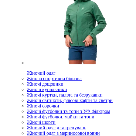
Жіночий одяг
Жіноча спортивна білизна
Жіночі дощовики
Жіночі купальники
Жіночі куртки, пальта та безрукавки
Жіночі світшоти, флісові кофти та светри
Жіночі сорочки
Жіночі футболки та топи з УФ-фільтром
Жіночі футболки, майки та топи
Жіночі шорти
Жіночий одяг для тренувань
Жіночий одяг з мериносової вовни