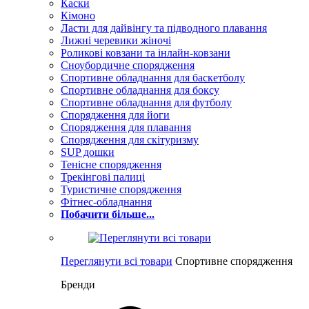
Каски
Кімоно
Ласти для дайвінгу та підводного плавання
Лижні черевики жіночі
Роликові ковзани та інлайн-ковзани
Сноубордичне спорядження
Спортивне обладнання для баскетболу
Спортивне обладнання для боксу
Спортивне обладнання для футболу
Спорядження для йоги
Спорядження для плавання
Спорядження для скітуризму
SUP дошки
Тенісне спорядження
Трекінгові палиці
Туристичне спорядження
Фітнес-обладнання
Побачити більше...
Переглянути всі товари
Спортивне спорядження
Бренди