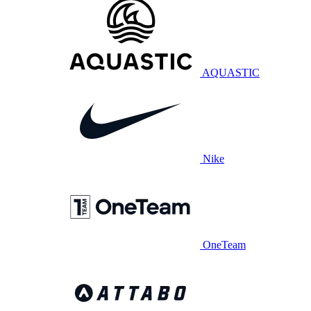
AQUASTIC
Nike
OneTeam