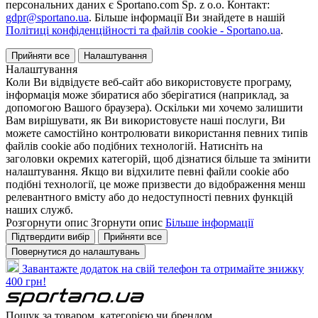
персональних даних є Sportano.com Sp. z o.o. Контакт:
gdpr@sportano.ua
. Більше інформації Ви знайдете в нашій
Політиці конфіденційності та файлів cookie - Sportano.ua
.
Прийняти все
Налаштування
Налаштування
Коли Ви відвідуєте веб-сайт або використовуєте програму,
інформація може збиратися або зберігатися (наприклад, за
допомогою Вашого браузера). Оскільки ми хочемо залишити
Вам вирішувати, як Ви використовуєте наші послуги, Ви
можете самостійно контролювати використання певних типів
файлів cookie або подібних технологій. Натисніть на
заголовки окремих категорій, щоб дізнатися більше та змінити
налаштування. Якщо ви відхилите певні файли cookie або
подібні технології, це може призвести до відображення менш
релевантного вмісту або до недоступності певних функцій
наших служб.
Розгорнути опис
Згорнути опис
Більше інформації
Підтвердити вибір
Прийняти все
Повернутися до налаштувань
Завантажте додаток на свій телефон та отримайте знижку
400 грн!
Пошук за товаром, категорією чи брендом