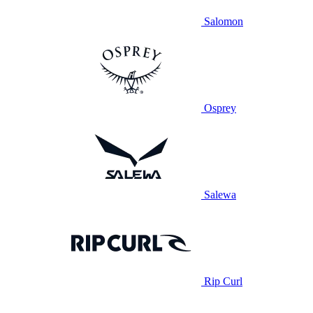
Salomon
Osprey
Salewa
Rip Curl