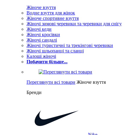
Жіноче взуття
Водне взуття для жінок
Жіноче спортивне взуття
Жіночі зимові черевики та черевики для снігу
Жіночі кеди
Жіночі кросівки
Жіночі сандалі
Жіночі туристичні та трекінгові черевики
Жіночі шльопанці та сланці
Калоші жіночі
Побачити більше...
Переглянути всі товари
Жіноче взуття
Бренди
Nike