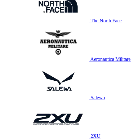
The North Face
Aeronautica Militare
Salewa
2XU