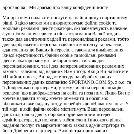
Sportano.ua - Ми дбаємо про вашу конфіденційність
Ми прагнемо надавати послуги на найвищому спортивному
рівні. З цією метою ми використовуємо файли cookie та
мобільні рекламні ідентифікатори, які забезпечують належне
функціонування сервісу, а після отримання Вашої згоди –
також для аналітичних цілей та персоналізації реклами, тобто
для відображення персоналізованого контенту та реклами,
адаптованих до Ваших інтересів, а також для вимірювання
їхньої ефективності. Файли cookie та мобільні рекламні
ідентифікатори можуть використовуватися як для
персоналізованих, так і для неперсоналізованих рекламних
заходів - залежно від наданих Вами згод. Якщо Ви натиснете
«Прийняти все», Ви надасте згоду на обробку ваших
персональних даних компанією SPORTANO.COM Sp. z o.o. та
її Довіреними партнерами, у тому числі на персоналізацію
реклами, що відображається на сайті та поза ним. Якщо Ви не
хочете надавати згоду, хочете обмежити її обсяг або
відкликати вже надану згоду, перейдіть до «Налаштувань». У
тій мірі, в якій файли cookie міститимуть Ваші персональні
дані, підставою для їх обробки буде законний інтерес
адміністратора, що полягає у забезпеченні високого рівня
надання послуг та маркетингових заходів адміністратора та
його Довірених партнерів. Адміністратором ваших