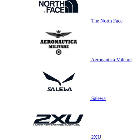
The North Face
Aeronautica Militare
Salewa
2XU