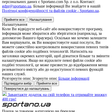
персональних даних є Sportano.com Sp. z o.o. Контакт:
gdpr@sportano.ua
. Більше інформації Ви знайдете в нашій
Політиці конфіденційності та файлів cookie - Sportano.ua
.
Прийняти все
Налаштування
Налаштування
Коли Ви відвідуєте веб-сайт або використовуєте програму,
інформація може збиратися або зберігатися (наприклад, за
допомогою Вашого браузера). Оскільки ми хочемо залишити
Вам вирішувати, як Ви використовуєте наші послуги, Ви
можете самостійно контролювати використання певних типів
файлів cookie або подібних технологій. Натисніть на
заголовки окремих категорій, щоб дізнатися більше та змінити
налаштування. Якщо ви відхилите певні файли cookie або
подібні технології, це може призвести до відображення менш
релевантного вмісту або до недоступності певних функцій
наших служб.
Розгорнути опис
Згорнути опис
Більше інформації
Підтвердити вибір
Прийняти все
Повернутися до налаштувань
Завантажте додаток на свій телефон та отримайте знижку
400 грн!
Пошук за товаром, категорією чи брендом