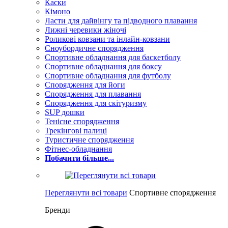
Каски
Кімоно
Ласти для дайвінгу та підводного плавання
Лижні черевики жіночі
Роликові ковзани та інлайн-ковзани
Сноубордичне спорядження
Спортивне обладнання для баскетболу
Спортивне обладнання для боксу
Спортивне обладнання для футболу
Спорядження для йоги
Спорядження для плавання
Спорядження для скітуризму
SUP дошки
Тенісне спорядження
Трекінгові палиці
Туристичне спорядження
Фітнес-обладнання
Побачити більше...
Переглянути всі товари
Спортивне спорядження
Бренди