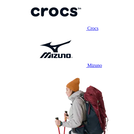
Crocs
Mizuno