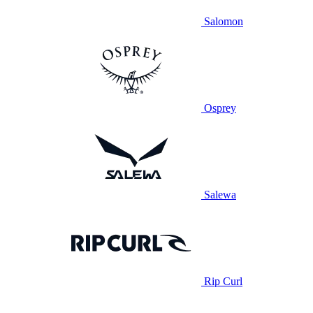
Salomon
Osprey
Salewa
Rip Curl