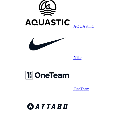
AQUASTIC
Nike
OneTeam