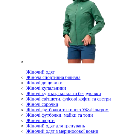
Жіночий одяг
Жіноча спортивна білизна
Жіночі дощовики
Жіночі купальники
Жіночі куртки, пальта та безрукавки
Жіночі світшоти, флісові кофти та светри
Жіночі сорочки
Жіночі футболки та топи з УФ-фільтром
Жіночі футболки, майки та топи
Жіночі шорти
Жіночий одяг для тренувань
Жіночий одяг з мериносової вовни