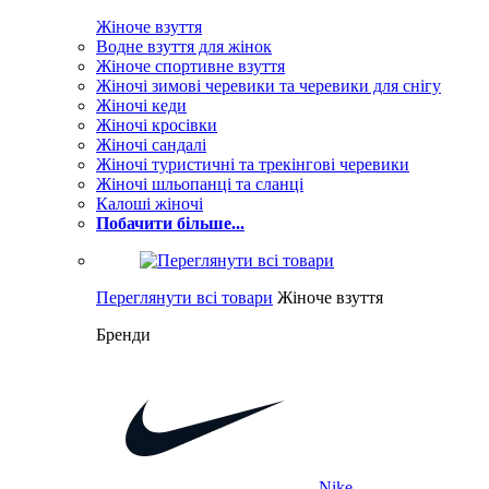
Жіноче взуття
Водне взуття для жінок
Жіноче спортивне взуття
Жіночі зимові черевики та черевики для снігу
Жіночі кеди
Жіночі кросівки
Жіночі сандалі
Жіночі туристичні та трекінгові черевики
Жіночі шльопанці та сланці
Калоші жіночі
Побачити більше...
Переглянути всі товари
Жіноче взуття
Бренди
Nike