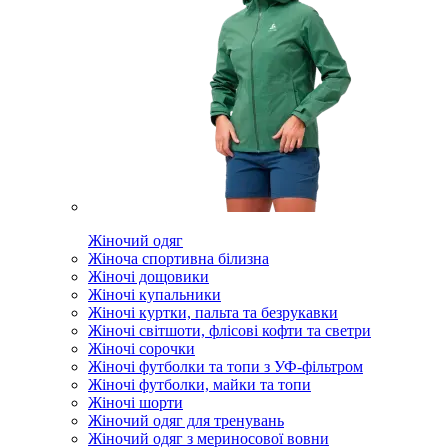
Жіночий одяг
Жіноча спортивна білизна
Жіночі дощовики
Жіночі купальники
Жіночі куртки, пальта та безрукавки
Жіночі світшоти, флісові кофти та светри
Жіночі сорочки
Жіночі футболки та топи з УФ-фільтром
Жіночі футболки, майки та топи
Жіночі шорти
Жіночий одяг для тренувань
Жіночий одяг з мериносової вовни