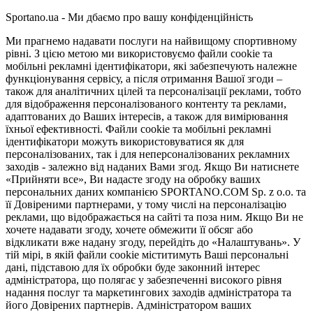
Sportano.ua - Ми дбаємо про вашу конфіденційність
Ми прагнемо надавати послуги на найвищому спортивному
рівні. З цією метою ми використовуємо файли cookie та
мобільні рекламні ідентифікатори, які забезпечують належне
функціонування сервісу, а після отримання Вашої згоди –
також для аналітичних цілей та персоналізації реклами, тобто
для відображення персоналізованого контенту та реклами,
адаптованих до Ваших інтересів, а також для вимірювання
їхньої ефективності. Файли cookie та мобільні рекламні
ідентифікатори можуть використовуватися як для
персоналізованих, так і для неперсоналізованих рекламних
заходів - залежно від наданих Вами згод. Якщо Ви натиснете
«Прийняти все», Ви надасте згоду на обробку ваших
персональних даних компанією SPORTANO.COM Sp. z o.o. та
її Довіреними партнерами, у тому числі на персоналізацію
реклами, що відображається на сайті та поза ним. Якщо Ви не
хочете надавати згоду, хочете обмежити її обсяг або
відкликати вже надану згоду, перейдіть до «Налаштувань». У
тій мірі, в якій файли cookie міститимуть Ваші персональні
дані, підставою для їх обробки буде законний інтерес
адміністратора, що полягає у забезпеченні високого рівня
надання послуг та маркетингових заходів адміністратора та
його Довірених партнерів. Адміністратором ваших