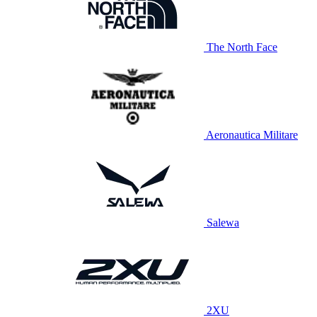
The North Face
Aeronautica Militare
Salewa
2XU