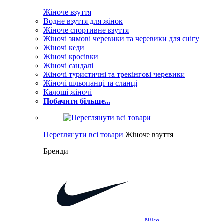
Жіноче взуття
Водне взуття для жінок
Жіноче спортивне взуття
Жіночі зимові черевики та черевики для снігу
Жіночі кеди
Жіночі кросівки
Жіночі сандалі
Жіночі туристичні та трекінгові черевики
Жіночі шльопанці та сланці
Калоші жіночі
Побачити більше...
Переглянути всі товари
Жіноче взуття
Бренди
Nike