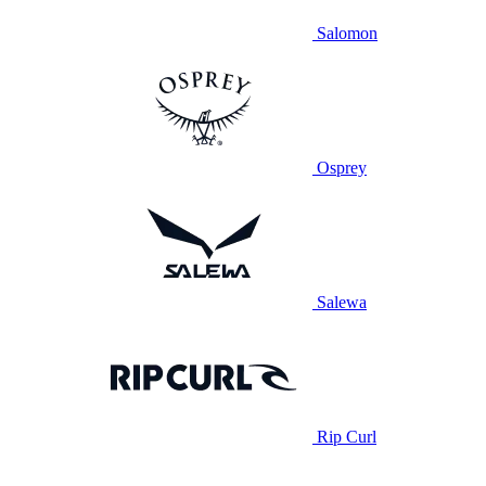
Salomon
Osprey
Salewa
Rip Curl