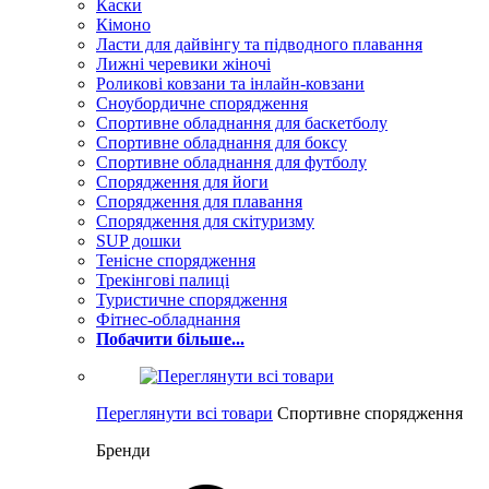
Каски
Кімоно
Ласти для дайвінгу та підводного плавання
Лижні черевики жіночі
Роликові ковзани та інлайн-ковзани
Сноубордичне спорядження
Спортивне обладнання для баскетболу
Спортивне обладнання для боксу
Спортивне обладнання для футболу
Спорядження для йоги
Спорядження для плавання
Спорядження для скітуризму
SUP дошки
Тенісне спорядження
Трекінгові палиці
Туристичне спорядження
Фітнес-обладнання
Побачити більше...
Переглянути всі товари
Спортивне спорядження
Бренди