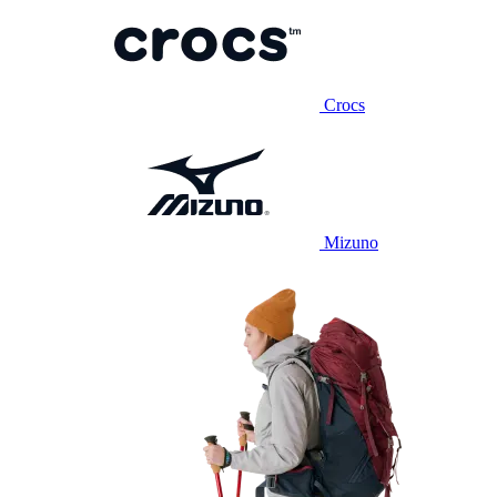
Crocs
Mizuno