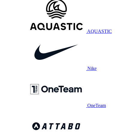
AQUASTIC
Nike
OneTeam