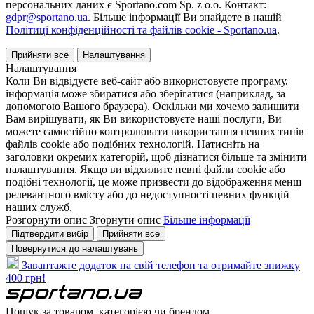
персональних даних є Sportano.com Sp. z o.o. Контакт:
gdpr@sportano.ua
. Більше інформації Ви знайдете в нашій
Політиці конфіденційності та файлів cookie - Sportano.ua
.
Прийняти все
Налаштування
Налаштування
Коли Ви відвідуєте веб-сайт або використовуєте програму,
інформація може збиратися або зберігатися (наприклад, за
допомогою Вашого браузера). Оскільки ми хочемо залишити
Вам вирішувати, як Ви використовуєте наші послуги, Ви
можете самостійно контролювати використання певних типів
файлів cookie або подібних технологій. Натисніть на
заголовки окремих категорій, щоб дізнатися більше та змінити
налаштування. Якщо ви відхилите певні файли cookie або
подібні технології, це може призвести до відображення менш
релевантного вмісту або до недоступності певних функцій
наших служб.
Розгорнути опис
Згорнути опис
Більше інформації
Підтвердити вибір
Прийняти все
Повернутися до налаштувань
Завантажте додаток на свій телефон та отримайте знижку
400 грн!
Пошук за товаром, категорією чи брендом