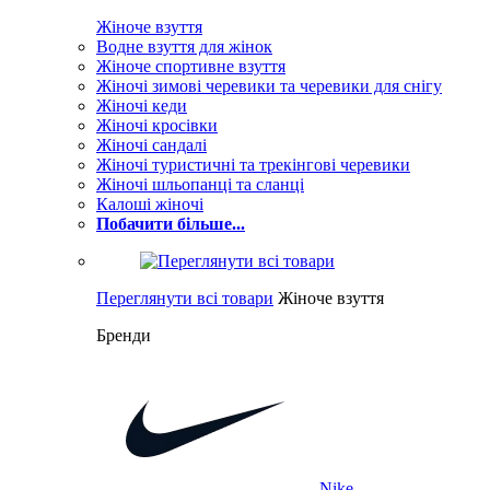
Жіноче взуття
Водне взуття для жінок
Жіноче спортивне взуття
Жіночі зимові черевики та черевики для снігу
Жіночі кеди
Жіночі кросівки
Жіночі сандалі
Жіночі туристичні та трекінгові черевики
Жіночі шльопанці та сланці
Калоші жіночі
Побачити більше...
Переглянути всі товари
Жіноче взуття
Бренди
Nike