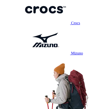
Crocs
Mizuno