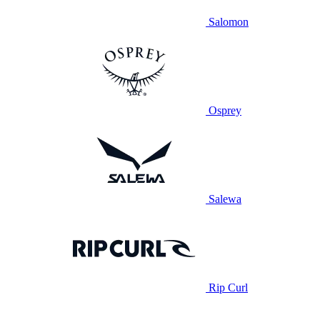
Salomon
Osprey
Salewa
Rip Curl