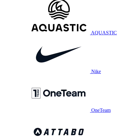
AQUASTIC
Nike
OneTeam