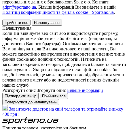
персональних даних є Sportano.com Sp. z o.o. Контакт:
gdpr@sportano.ua
. Більше інформації Ви знайдете в нашій
Політиці конфіденційності та файлів cookie - Sportano.ua
.
Прийняти все
Налаштування
Налаштування
Коли Ви відвідуєте веб-сайт або використовуєте програму,
інформація може збиратися або зберігатися (наприклад, за
допомогою Вашого браузера). Оскільки ми хочемо залишити
Вам вирішувати, як Ви використовуєте наші послуги, Ви
можете самостійно контролювати використання певних типів
файлів cookie або подібних технологій. Натисніть на
заголовки окремих категорій, щоб дізнатися більше та змінити
налаштування. Якщо ви відхилите певні файли cookie або
подібні технології, це може призвести до відображення менш
релевантного вмісту або до недоступності певних функцій
наших служб.
Розгорнути опис
Згорнути опис
Більше інформації
Підтвердити вибір
Прийняти все
Повернутися до налаштувань
Завантажте додаток на свій телефон та отримайте знижку
400 грн!
Пошук за товаром, категорією чи брендом