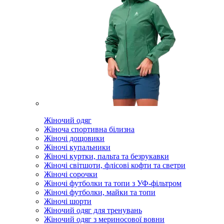
Жіночий одяг
Жіноча спортивна білизна
Жіночі дощовики
Жіночі купальники
Жіночі куртки, пальта та безрукавки
Жіночі світшоти, флісові кофти та светри
Жіночі сорочки
Жіночі футболки та топи з УФ-фільтром
Жіночі футболки, майки та топи
Жіночі шорти
Жіночий одяг для тренувань
Жіночий одяг з мериносової вовни