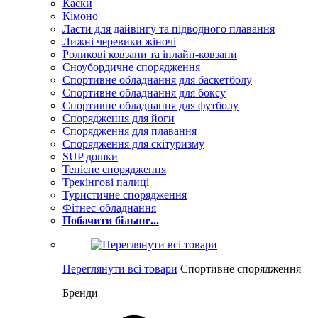
Каски
Кімоно
Ласти для дайвінгу та підводного плавання
Лижні черевики жіночі
Роликові ковзани та інлайн-ковзани
Сноубордичне спорядження
Спортивне обладнання для баскетболу
Спортивне обладнання для боксу
Спортивне обладнання для футболу
Спорядження для йоги
Спорядження для плавання
Спорядження для скітуризму
SUP дошки
Тенісне спорядження
Трекінгові палиці
Туристичне спорядження
Фітнес-обладнання
Побачити більше...
Переглянути всі товари
Спортивне спорядження
Бренди