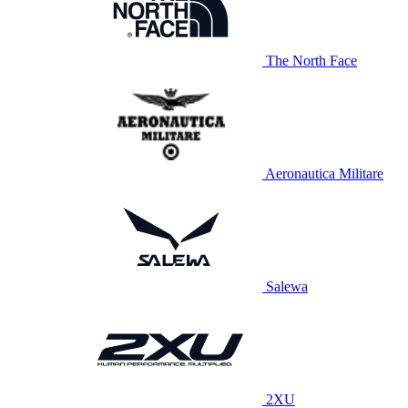
The North Face
Aeronautica Militare
Salewa
2XU