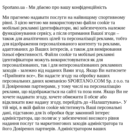
Sportano.ua - Ми дбаємо про вашу конфіденційність
Ми прагнемо надавати послуги на найвищому спортивному
рівні. З цією метою ми використовуємо файли cookie та
мобільні рекламні ідентифікатори, які забезпечують належне
функціонування сервісу, а після отримання Вашої згоди –
також для аналітичних цілей та персоналізації реклами, тобто
для відображення персоналізованого контенту та реклами,
адаптованих до Ваших інтересів, а також для вимірювання
їхньої ефективності. Файли cookie та мобільні рекламні
ідентифікатори можуть використовуватися як для
персоналізованих, так і для неперсоналізованих рекламних
заходів - залежно від наданих Вами згод. Якщо Ви натиснете
«Прийняти все», Ви надасте згоду на обробку ваших
персональних даних компанією SPORTANO.COM Sp. z o.o. та
її Довіреними партнерами, у тому числі на персоналізацію
реклами, що відображається на сайті та поза ним. Якщо Ви не
хочете надавати згоду, хочете обмежити її обсяг або
відкликати вже надану згоду, перейдіть до «Налаштувань». У
тій мірі, в якій файли cookie міститимуть Ваші персональні
дані, підставою для їх обробки буде законний інтерес
адміністратора, що полягає у забезпеченні високого рівня
надання послуг та маркетингових заходів адміністратора та
його Довірених партнерів. Адміністратором ваших