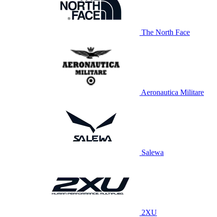
The North Face
Aeronautica Militare
Salewa
2XU