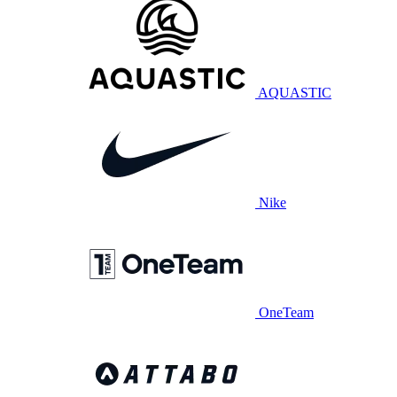
AQUASTIC
Nike
OneTeam