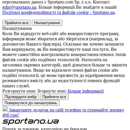
персональних даних є Sportano.com Sp. z o.o. Контакт:
gdpr@sportano.ua
. Більше інформації Ви знайдете в нашій
Політиці конфіденційності та файлів cookie - Sportano.ua
.
Прийняти все
Налаштування
Налаштування
Коли Ви відвідуєте веб-сайт або використовуєте програму,
інформація може збиратися або зберігатися (наприклад, за
допомогою Вашого браузера). Оскільки ми хочемо залишити
Вам вирішувати, як Ви використовуєте наші послуги, Ви
можете самостійно контролювати використання певних типів
файлів cookie або подібних технологій. Натисніть на
заголовки окремих категорій, щоб дізнатися більше та змінити
налаштування. Якщо ви відхилите певні файли cookie або
подібні технології, це може призвести до відображення менш
релевантного вмісту або до недоступності певних функцій
наших служб.
Розгорнути опис
Згорнути опис
Більше інформації
Підтвердити вибір
Прийняти все
Повернутися до налаштувань
Завантажте додаток на свій телефон та отримайте знижку
400 грн!
Пошук за товаром, категорією чи брендом