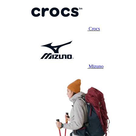
Crocs
Mizuno