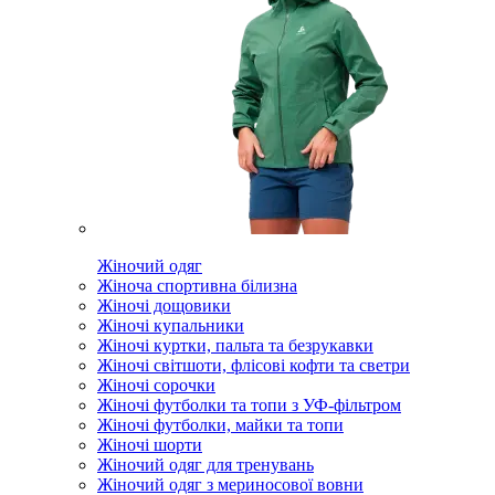
Жіночий одяг
Жіноча спортивна білизна
Жіночі дощовики
Жіночі купальники
Жіночі куртки, пальта та безрукавки
Жіночі світшоти, флісові кофти та светри
Жіночі сорочки
Жіночі футболки та топи з УФ-фільтром
Жіночі футболки, майки та топи
Жіночі шорти
Жіночий одяг для тренувань
Жіночий одяг з мериносової вовни