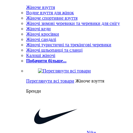
Жіноче взуття
Водне взуття для жінок
Жіноче спортивне взуття
Жіночі зимові черевики та черевики для снігу
Жіночі кеди
Жіночі кросівки
Жіночі сандалі
Жіночі туристичні та трекінгові черевики
Жіночі шльопанці та сланці
Калоші жіночі
Побачити більше...
Переглянути всі товари
Жіноче взуття
Бренди
Nike