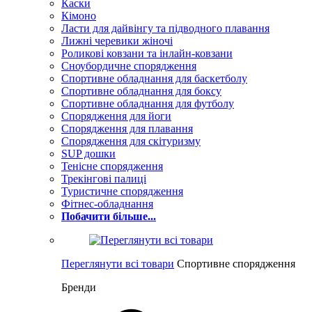
Каски
Кімоно
Ласти для дайвінгу та підводного плавання
Лижні черевики жіночі
Роликові ковзани та інлайн-ковзани
Сноубордичне спорядження
Спортивне обладнання для баскетболу
Спортивне обладнання для боксу
Спортивне обладнання для футболу
Спорядження для йоги
Спорядження для плавання
Спорядження для скітуризму
SUP дошки
Тенісне спорядження
Трекінгові палиці
Туристичне спорядження
Фітнес-обладнання
Побачити більше...
Переглянути всі товари
Спортивне спорядження
Бренди