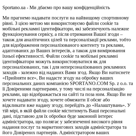
Sportano.ua - Ми дбаємо про вашу конфіденційність
Ми прагнемо надавати послуги на найвищому спортивному
рівні. З цією метою ми використовуємо файли cookie та
мобільні рекламні ідентифікатори, які забезпечують належне
функціонування сервісу, а після отримання Вашої згоди –
також для аналітичних цілей та персоналізації реклами, тобто
для відображення персоналізованого контенту та реклами,
адаптованих до Ваших інтересів, а також для вимірювання
їхньої ефективності. Файли cookie та мобільні рекламні
ідентифікатори можуть використовуватися як для
персоналізованих, так і для неперсоналізованих рекламних
заходів - залежно від наданих Вами згод. Якщо Ви натиснете
«Прийняти все», Ви надасте згоду на обробку ваших
персональних даних компанією SPORTANO.COM Sp. z o.o. та
її Довіреними партнерами, у тому числі на персоналізацію
реклами, що відображається на сайті та поза ним. Якщо Ви не
хочете надавати згоду, хочете обмежити її обсяг або
відкликати вже надану згоду, перейдіть до «Налаштувань». У
тій мірі, в якій файли cookie міститимуть Ваші персональні
дані, підставою для їх обробки буде законний інтерес
адміністратора, що полягає у забезпеченні високого рівня
надання послуг та маркетингових заходів адміністратора та
його Довірених партнерів. Адміністратором ваших