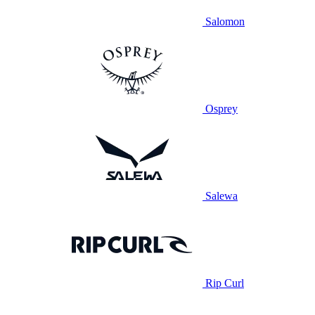
Salomon
Osprey
Salewa
Rip Curl