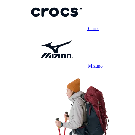
Crocs
Mizuno