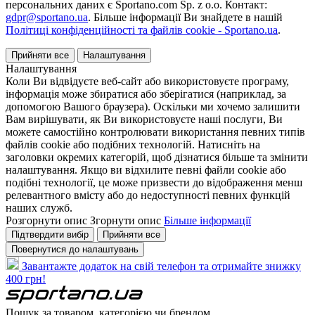
персональних даних є Sportano.com Sp. z o.o. Контакт:
gdpr@sportano.ua
. Більше інформації Ви знайдете в нашій
Політиці конфіденційності та файлів cookie - Sportano.ua
.
Прийняти все
Налаштування
Налаштування
Коли Ви відвідуєте веб-сайт або використовуєте програму,
інформація може збиратися або зберігатися (наприклад, за
допомогою Вашого браузера). Оскільки ми хочемо залишити
Вам вирішувати, як Ви використовуєте наші послуги, Ви
можете самостійно контролювати використання певних типів
файлів cookie або подібних технологій. Натисніть на
заголовки окремих категорій, щоб дізнатися більше та змінити
налаштування. Якщо ви відхилите певні файли cookie або
подібні технології, це може призвести до відображення менш
релевантного вмісту або до недоступності певних функцій
наших служб.
Розгорнути опис
Згорнути опис
Більше інформації
Підтвердити вибір
Прийняти все
Повернутися до налаштувань
Завантажте додаток на свій телефон та отримайте знижку
400 грн!
Пошук за товаром, категорією чи брендом