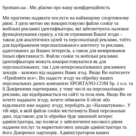
Sportano.ua - Ми дбаємо про вашу конфіденційність
Ми прагнемо надавати послуги на найвищому спортивному
рівні. З цією метою ми використовуємо файли cookie та
мобільні рекламні ідентифікатори, які забезпечують належне
функціонування сервісу, а після отримання Вашої згоди –
також для аналітичних цілей та персоналізації реклами, тобто
для відображення персоналізованого контенту та реклами,
адаптованих до Ваших інтересів, а також для вимірювання
їхньої ефективності. Файли cookie та мобільні рекламні
ідентифікатори можуть використовуватися як для
персоналізованих, так і для неперсоналізованих рекламних
заходів - залежно від наданих Вами згод. Якщо Ви натиснете
«Прийняти все», Ви надасте згоду на обробку ваших
персональних даних компанією SPORTANO.COM Sp. z o.o. та
її Довіреними партнерами, у тому числі на персоналізацію
реклами, що відображається на сайті та поза ним. Якщо Ви не
хочете надавати згоду, хочете обмежити її обсяг або
відкликати вже надану згоду, перейдіть до «Налаштувань». У
тій мірі, в якій файли cookie міститимуть Ваші персональні
дані, підставою для їх обробки буде законний інтерес
адміністратора, що полягає у забезпеченні високого рівня
надання послуг та маркетингових заходів адміністратора та
його Довірених партнерів. Адміністратором ваших