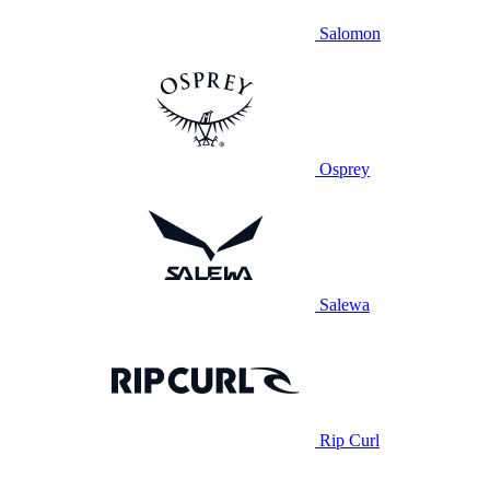
Salomon
Osprey
Salewa
Rip Curl