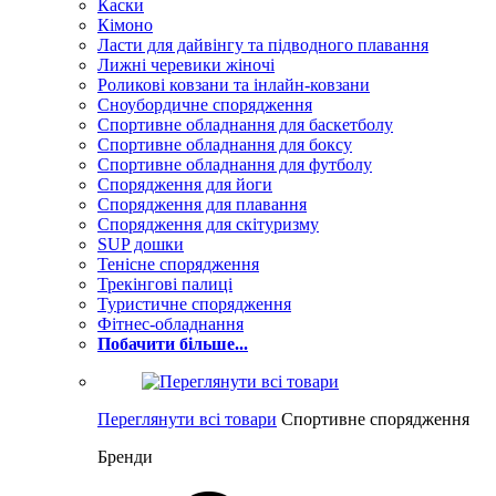
Каски
Кімоно
Ласти для дайвінгу та підводного плавання
Лижні черевики жіночі
Роликові ковзани та інлайн-ковзани
Сноубордичне спорядження
Спортивне обладнання для баскетболу
Спортивне обладнання для боксу
Спортивне обладнання для футболу
Спорядження для йоги
Спорядження для плавання
Спорядження для скітуризму
SUP дошки
Тенісне спорядження
Трекінгові палиці
Туристичне спорядження
Фітнес-обладнання
Побачити більше...
Переглянути всі товари
Спортивне спорядження
Бренди