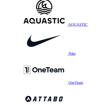
AQUASTIC
Nike
OneTeam