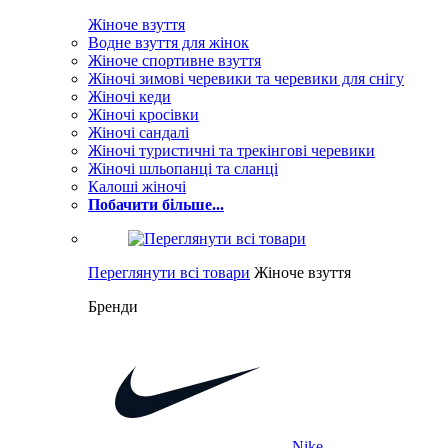
Жіноче взуття
Водне взуття для жінок
Жіноче спортивне взуття
Жіночі зимові черевики та черевики для снігу
Жіночі кеди
Жіночі кросівки
Жіночі сандалі
Жіночі туристичні та трекінгові черевики
Жіночі шльопанці та сланці
Калоші жіночі
Побачити більше...
Переглянути всі товари
Жіноче взуття
Бренди
Nike