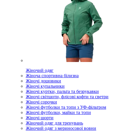
Жіночий одяг
Жіноча спортивна білизна
Жіночі дощовики
Жіночі купальники
Жіночі куртки, пальта та безрукавки
Жіночі світшоти, флісові кофти та светри
Жіночі сорочки
Жіночі футболки та топи з УФ-фільтром
Жіночі футболки, майки та топи
Жіночі шорти
Жіночий одяг для тренувань
Жіночий одяг з мериносової вовни