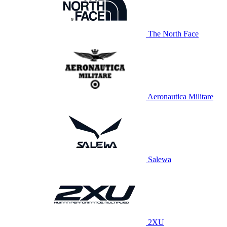
The North Face
Aeronautica Militare
Salewa
2XU