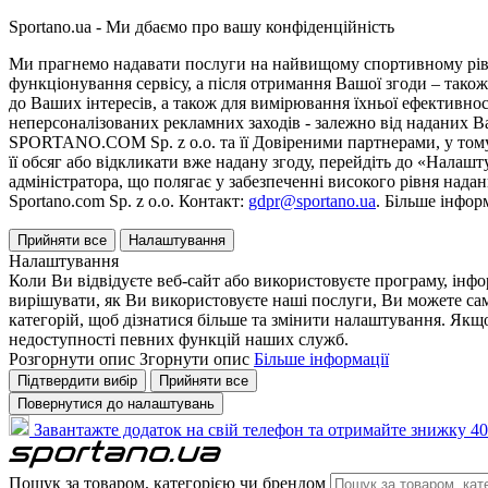
Sportano.ua - Ми дбаємо про вашу конфіденційність
Ми прагнемо надавати послуги на найвищому спортивному рівні
функціонування сервісу, а після отримання Вашої згоди – також
до Ваших інтересів, а також для вимірювання їхньої ефективнос
неперсоналізованих рекламних заходів - залежно від наданих 
SPORTANO.COM Sp. z o.o. та її Довіреними партнерами, у тому 
її обсяг або відкликати вже надану згоду, перейдіть до «Налашт
адміністратора, що полягає у забезпеченні високого рівня нада
Sportano.com Sp. z o.o. Контакт:
gdpr@sportano.ua
. Більше інфор
Прийняти все
Налаштування
Налаштування
Коли Ви відвідуєте веб-сайт або використовуєте програму, інф
вирішувати, як Ви використовуєте наші послуги, Ви можете са
категорій, щоб дізнатися більше та змінити налаштування. Якщо
недоступності певних функцій наших служб.
Розгорнути опис
Згорнути опис
Більше інформації
Підтвердити вибір
Прийняти все
Повернутися до налаштувань
Завантажте додаток на свій телефон та отримайте знижку 40
Пошук за товаром, категорією чи брендом