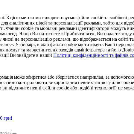
. З цією метою ми використовуємо файли cookie та мобільні рек
 для аналітичних цілей та персоналізації реклами, тобто для ві
ті. Файли cookie та мобільні рекламні ідентифікатори можуть вик
Вами згод. Якщо Ви натиснете «Прийняти все», Ви надасте згод
числі на персоналізацію реклами, що відображається на сайті та
увань». У тій мірі, в якій файли cookie міститимуть Ваші персонал
ння послуг та маркетингових заходів адміністратора та його Дов
мації Ви знайдете в нашій
Політиці конфіденційності та файлів coo
ормація може збиратися або зберігатися (наприклад, за допомог
мостійно контролювати використання певних типів файлів cookie
 ви відхилите певні файли cookie або подібні технології, це мо
0 грн!