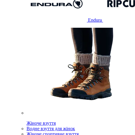
Endura
Жіноче взуття
Водне взуття для жінок
Жіноче спортивне взуття