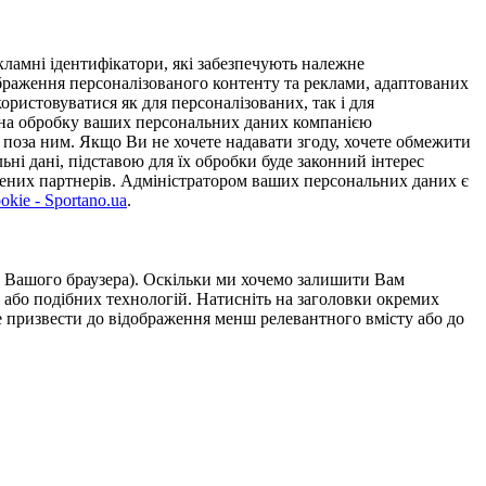
ламні ідентифікатори, які забезпечують належне
дображення персоналізованого контенту та реклами, адаптованих
ористовуватися як для персоналізованих, так і для
у на обробку ваших персональних даних компанією
 поза ним. Якщо Ви не хочете надавати згоду, хочете обмежити
ьні дані, підставою для їх обробки буде законний інтерес
ірених партнерів. Адміністратором ваших персональних даних є
kie - Sportano.ua
.
ою Вашого браузера). Оскільки ми хочемо залишити Вам
 або подібних технологій. Натисніть на заголовки окремих
же призвести до відображення менш релевантного вмісту або до