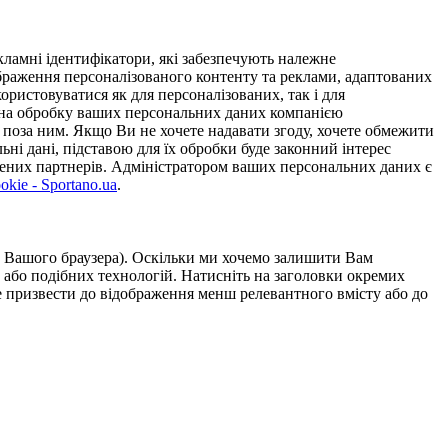
ламні ідентифікатори, які забезпечують належне
дображення персоналізованого контенту та реклами, адаптованих
ористовуватися як для персоналізованих, так і для
у на обробку ваших персональних даних компанією
 поза ним. Якщо Ви не хочете надавати згоду, хочете обмежити
ьні дані, підставою для їх обробки буде законний інтерес
ірених партнерів. Адміністратором ваших персональних даних є
kie - Sportano.ua
.
ою Вашого браузера). Оскільки ми хочемо залишити Вам
 або подібних технологій. Натисніть на заголовки окремих
же призвести до відображення менш релевантного вмісту або до