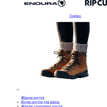
Endura
Жіноче взуття
Водне взуття для жінок
Жіноче спортивне взуття