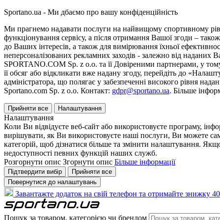
Sportano.ua - Ми дбаємо про вашу конфіденційність
Ми прагнемо надавати послуги на найвищому спортивному рівні
функціонування сервісу, а після отримання Вашої згоди – також
до Ваших інтересів, а також для вимірювання їхньої ефективнос
неперсоналізованих рекламних заходів - залежно від наданих 
SPORTANO.COM Sp. z o.o. та її Довіреними партнерами, у тому 
її обсяг або відкликати вже надану згоду, перейдіть до «Налашт
адміністратора, що полягає у забезпеченні високого рівня нада
Sportano.com Sp. z o.o. Контакт:
gdpr@sportano.ua
. Більше інфор
Прийняти все
Налаштування
Налаштування
Коли Ви відвідуєте веб-сайт або використовуєте програму, інф
вирішувати, як Ви використовуєте наші послуги, Ви можете са
категорій, щоб дізнатися більше та змінити налаштування. Якщо
недоступності певних функцій наших служб.
Розгорнути опис
Згорнути опис
Більше інформації
Підтвердити вибір
Прийняти все
Повернутися до налаштувань
Завантажте додаток на свій телефон та отримайте знижку 40
Пошук за товаром, категорією чи брендом