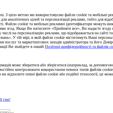
. З цією метою ми використовуємо файли cookie та мобільні рек
 для аналітичних цілей та персоналізації реклами, тобто для ві
ті. Файли cookie та мобільні рекламні ідентифікатори можуть вик
Вами згод. Якщо Ви натиснете «Прийняти все», Ви надасте згод
числі на персоналізацію реклами, що відображається на сайті та
увань». У тій мірі, в якій файли cookie міститимуть Ваші персонал
ння послуг та маркетингових заходів адміністратора та його Дов
мації Ви знайдете в нашій
Політиці конфіденційності та файлів coo
ормація може збиратися або зберігатися (наприклад, за допомог
мостійно контролювати використання певних типів файлів cookie
 ви відхилите певні файли cookie або подібні технології, це мо
0 грн!