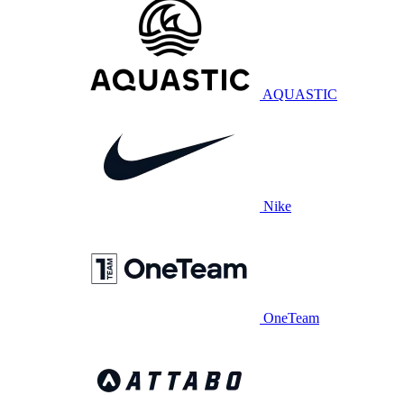
AQUASTIC
Nike
OneTeam