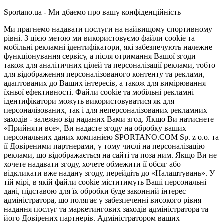
Sportano.ua - Ми дбаємо про вашу конфіденційність
Ми прагнемо надавати послуги на найвищому спортивному
рівні. З цією метою ми використовуємо файли cookie та
мобільні рекламні ідентифікатори, які забезпечують належне
функціонування сервісу, а після отримання Вашої згоди –
також для аналітичних цілей та персоналізації реклами, тобто
для відображення персоналізованого контенту та реклами,
адаптованих до Ваших інтересів, а також для вимірювання
їхньої ефективності. Файли cookie та мобільні рекламні
ідентифікатори можуть використовуватися як для
персоналізованих, так і для неперсоналізованих рекламних
заходів - залежно від наданих Вами згод. Якщо Ви натиснете
«Прийняти все», Ви надасте згоду на обробку ваших
персональних даних компанією SPORTANO.COM Sp. z o.o. та
її Довіреними партнерами, у тому числі на персоналізацію
реклами, що відображається на сайті та поза ним. Якщо Ви не
хочете надавати згоду, хочете обмежити її обсяг або
відкликати вже надану згоду, перейдіть до «Налаштувань». У
тій мірі, в якій файли cookie міститимуть Ваші персональні
дані, підставою для їх обробки буде законний інтерес
адміністратора, що полягає у забезпеченні високого рівня
надання послуг та маркетингових заходів адміністратора та
його Довірених партнерів. Адміністратором ваших