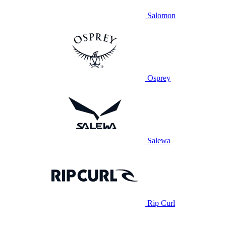
Salomon
Osprey
Salewa
Rip Curl