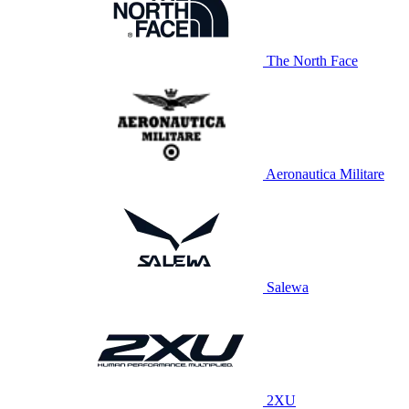
The North Face
Aeronautica Militare
Salewa
2XU