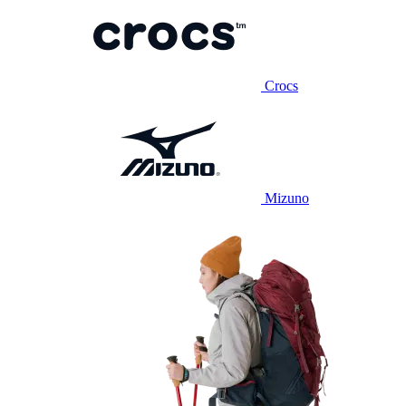
Crocs
Mizuno