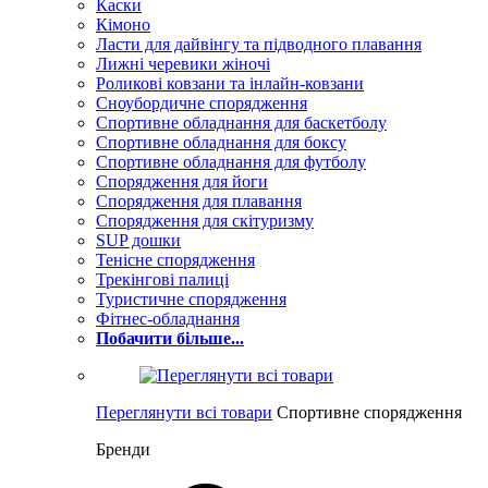
Каски
Кімоно
Ласти для дайвінгу та підводного плавання
Лижні черевики жіночі
Роликові ковзани та інлайн-ковзани
Сноубордичне спорядження
Спортивне обладнання для баскетболу
Спортивне обладнання для боксу
Спортивне обладнання для футболу
Спорядження для йоги
Спорядження для плавання
Спорядження для скітуризму
SUP дошки
Тенісне спорядження
Трекінгові палиці
Туристичне спорядження
Фітнес-обладнання
Побачити більше...
Переглянути всі товари
Спортивне спорядження
Бренди