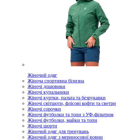
Жіночий одяг
Жіноча спортивна білизна
Жіночі дощовики
Жіночі купальники
Жіночі куртки, пальта та безрукавки
Жіночі світшоти, флісові кофти та светри
Жіночі сорочки
Жіночі футболки та топи з УФ-фільтром
Жіночі футболки, майки та топи
Жіночі шорти
Жіночий одяг для тренувань
Жіночий одяг з мериносової вовни