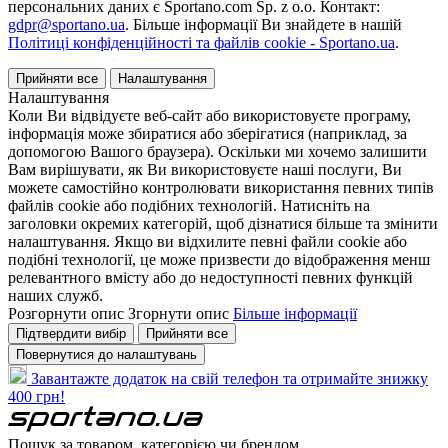
персональних даних є Sportano.com Sp. z o.o. Контакт:
gdpr@sportano.ua
. Більше інформації Ви знайдете в нашій
Політиці конфіденційності та файлів cookie - Sportano.ua
.
Прийняти все
Налаштування
Налаштування
Коли Ви відвідуєте веб-сайт або використовуєте програму,
інформація може збиратися або зберігатися (наприклад, за
допомогою Вашого браузера). Оскільки ми хочемо залишити
Вам вирішувати, як Ви використовуєте наші послуги, Ви
можете самостійно контролювати використання певних типів
файлів cookie або подібних технологій. Натисніть на
заголовки окремих категорій, щоб дізнатися більше та змінити
налаштування. Якщо ви відхилите певні файли cookie або
подібні технології, це може призвести до відображення менш
релевантного вмісту або до недоступності певних функцій
наших служб.
Розгорнути опис
Згорнути опис
Більше інформації
Підтвердити вибір
Прийняти все
Повернутися до налаштувань
Завантажте додаток на свій телефон та отримайте знижку
400 грн!
Пошук за товаром, категорією чи брендом