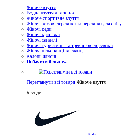
Жіноче взуття
Водне взуття для жінок
Жіноче спортивне взуття
Жіночі зимові черевики та черевики для снігу
Жіночі кеди
Жіночі кросівки
Жіночі сандалі
Жіночі туристичні та трекінгові черевики
Жіночі шльопанці та сланці
Калоші жіночі
Побачити більше...
Переглянути всі товари
Жіноче взуття
Бренди
Nike