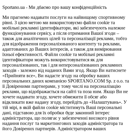
Sportano.ua - Ми дбаємо про вашу конфіденційність
Ми прагнемо надавати послуги на найвищому спортивному
рівні. З цією метою ми використовуємо файли cookie та
мобільні рекламні ідентифікатори, які забезпечують належне
функціонування сервісу, а після отримання Вашої згоди –
також для аналітичних цілей та персоналізації реклами, тобто
для відображення персоналізованого контенту та реклами,
адаптованих до Ваших інтересів, а також для вимірювання
їхньої ефективності. Файли cookie та мобільні рекламні
ідентифікатори можуть використовуватися як для
персоналізованих, так і для неперсоналізованих рекламних
заходів - залежно від наданих Вами згод. Якщо Ви натиснете
«Прийняти все», Ви надасте згоду на обробку ваших
персональних даних компанією SPORTANO.COM Sp. z o.o. та
її Довіреними партнерами, у тому числі на персоналізацію
реклами, що відображається на сайті та поза ним. Якщо Ви не
хочете надавати згоду, хочете обмежити її обсяг або
відкликати вже надану згоду, перейдіть до «Налаштувань». У
тій мірі, в якій файли cookie міститимуть Ваші персональні
дані, підставою для їх обробки буде законний інтерес
адміністратора, що полягає у забезпеченні високого рівня
надання послуг та маркетингових заходів адміністратора та
його Довірених партнерів. Адміністратором ваших