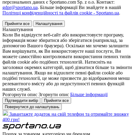
персональних даних є Sportano.com Sp. z o.o. Контакт:
gdpr@sportano.ua
. Більше інформації Ви знайдете в нашій
Політиці конфіденційності та файлів cookie - Sportano.ua
.
Прийняти все
Налаштування
Налаштування
Коли Ви відвідуєте веб-сайт або використовуєте програму,
інформація може збиратися або зберігатися (наприклад, за
допомогою Вашого браузера). Оскільки ми хочемо залишити
Вам вирішувати, як Ви використовуєте наші послуги, Ви
можете самостійно контролювати використання певних типів
файлів cookie або подібних технологій. Натисніть на
заголовки окремих категорій, щоб дізнатися більше та змінити
налаштування. Якщо ви відхилите певні файли cookie або
подібні технології, це може призвести до відображення менш
релевантного вмісту або до недоступності певних функцій
наших служб.
Розгорнути опис
Згорнути опис
Більше інформації
Підтвердити вибір
Прийняти все
Повернутися до налаштувань
Завантажте додаток на свій телефон та отримайте знижку
400 грн!
Пошук за товаром, категорією чи брендом