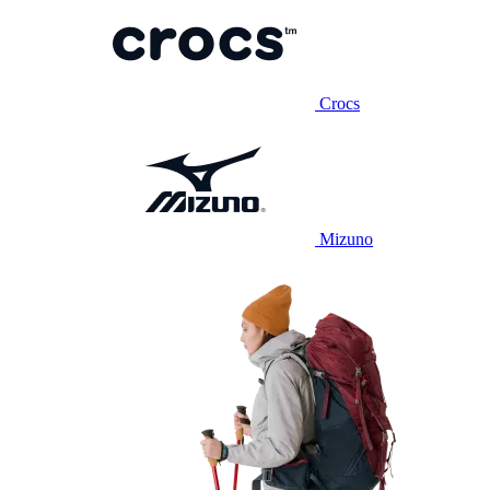
Crocs
Mizuno