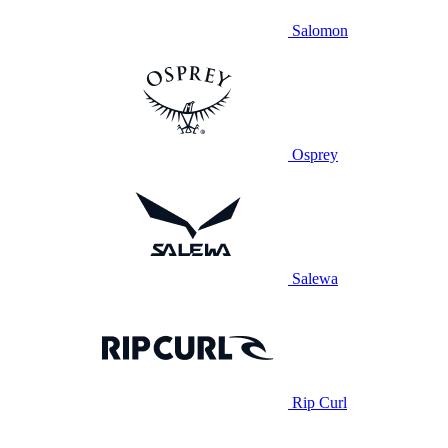
Salomon
Osprey
Salewa
Rip Curl