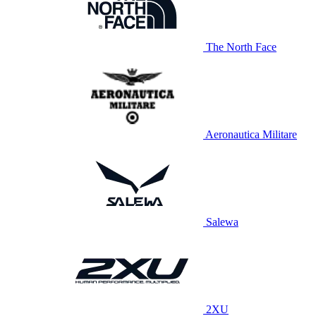
The North Face
Aeronautica Militare
Salewa
2XU