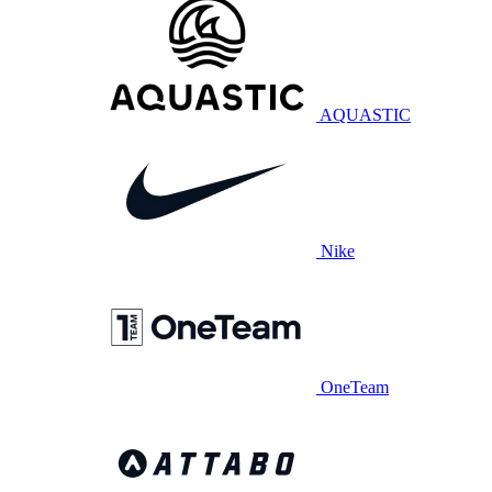
AQUASTIC
Nike
OneTeam