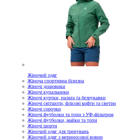
Жіночий одяг
Жіноча спортивна білизна
Жіночі дощовики
Жіночі купальники
Жіночі куртки, пальта та безрукавки
Жіночі світшоти, флісові кофти та светри
Жіночі сорочки
Жіночі футболки та топи з УФ-фільтром
Жіночі футболки, майки та топи
Жіночі шорти
Жіночий одяг для тренувань
Жіночий одяг з мериносової вовни