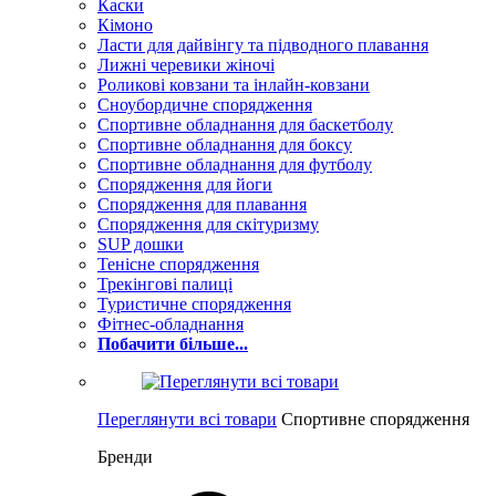
Каски
Кімоно
Ласти для дайвінгу та підводного плавання
Лижні черевики жіночі
Роликові ковзани та інлайн-ковзани
Сноубордичне спорядження
Спортивне обладнання для баскетболу
Спортивне обладнання для боксу
Спортивне обладнання для футболу
Спорядження для йоги
Спорядження для плавання
Спорядження для скітуризму
SUP дошки
Тенісне спорядження
Трекінгові палиці
Туристичне спорядження
Фітнес-обладнання
Побачити більше...
Переглянути всі товари
Спортивне спорядження
Бренди