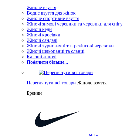
Жіноче взуття
Водне взуття для жінок
Жіноче спортивне взуття
Жіночі зимові черевики та черевики для снігу
Жіночі кеди
Жіночі кросівки
Жіночі сандалі
Жіночі туристичні та трекінгові черевики
Жіночі шльопанці та сланці
Калоші жіночі
Побачити більше...
Переглянути всі товари
Жіноче взуття
Бренди
Nike