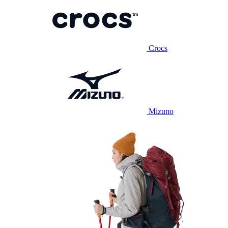
Crocs
Mizuno