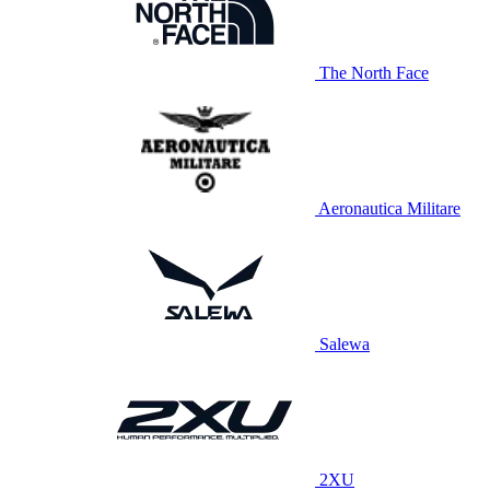
The North Face
Aeronautica Militare
Salewa
2XU