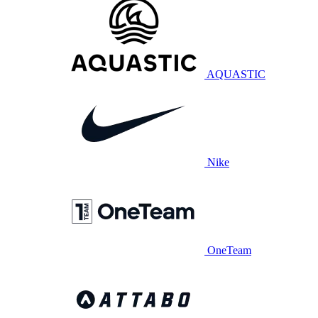
AQUASTIC
Nike
OneTeam