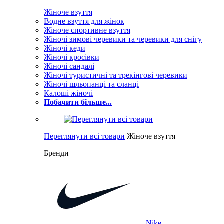
Жіноче взуття
Водне взуття для жінок
Жіноче спортивне взуття
Жіночі зимові черевики та черевики для снігу
Жіночі кеди
Жіночі кросівки
Жіночі сандалі
Жіночі туристичні та трекінгові черевики
Жіночі шльопанці та сланці
Калоші жіночі
Побачити більше...
Переглянути всі товари
Жіноче взуття
Бренди
Nike