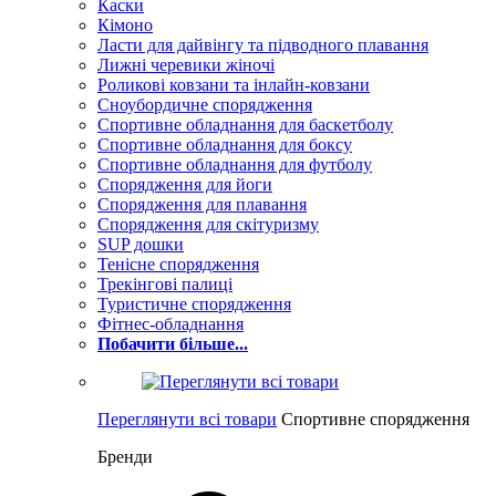
Каски
Кімоно
Ласти для дайвінгу та підводного плавання
Лижні черевики жіночі
Роликові ковзани та інлайн-ковзани
Сноубордичне спорядження
Спортивне обладнання для баскетболу
Спортивне обладнання для боксу
Спортивне обладнання для футболу
Спорядження для йоги
Спорядження для плавання
Спорядження для скітуризму
SUP дошки
Тенісне спорядження
Трекінгові палиці
Туристичне спорядження
Фітнес-обладнання
Побачити більше...
Переглянути всі товари
Спортивне спорядження
Бренди