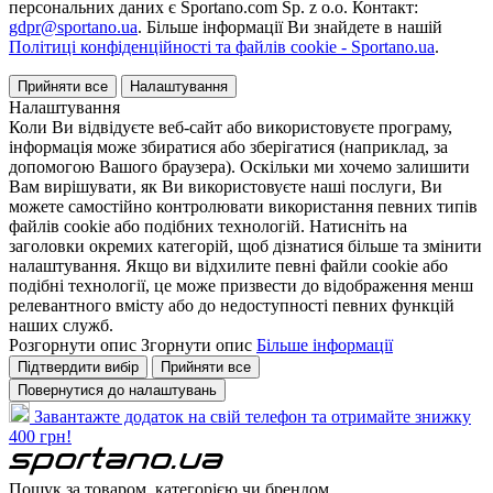
персональних даних є Sportano.com Sp. z o.o. Контакт:
gdpr@sportano.ua
. Більше інформації Ви знайдете в нашій
Політиці конфіденційності та файлів cookie - Sportano.ua
.
Прийняти все
Налаштування
Налаштування
Коли Ви відвідуєте веб-сайт або використовуєте програму,
інформація може збиратися або зберігатися (наприклад, за
допомогою Вашого браузера). Оскільки ми хочемо залишити
Вам вирішувати, як Ви використовуєте наші послуги, Ви
можете самостійно контролювати використання певних типів
файлів cookie або подібних технологій. Натисніть на
заголовки окремих категорій, щоб дізнатися більше та змінити
налаштування. Якщо ви відхилите певні файли cookie або
подібні технології, це може призвести до відображення менш
релевантного вмісту або до недоступності певних функцій
наших служб.
Розгорнути опис
Згорнути опис
Більше інформації
Підтвердити вибір
Прийняти все
Повернутися до налаштувань
Завантажте додаток на свій телефон та отримайте знижку
400 грн!
Пошук за товаром, категорією чи брендом