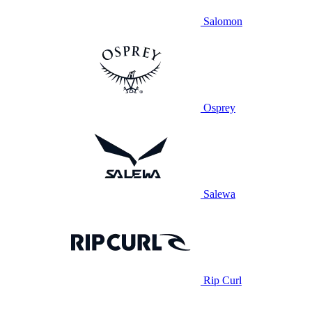
Salomon
Osprey
Salewa
Rip Curl