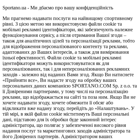
Sportano.ua - Ми дбаємо про вашу конфіденційність
Ми прагнемо надавати послуги на найвищому спортивному
рівні. З цією метою ми використовуємо файли cookie та
мобільні рекламні ідентифікатори, які забезпечують належне
функціонування сервісу, а після отримання Вашої згоди –
також для аналітичних цілей та персоналізації реклами, тобто
для відображення персоналізованого контенту та реклами,
адаптованих до Ваших інтересів, а також для вимірювання
їхньої ефективності. Файли cookie та мобільні рекламні
ідентифікатори можуть використовуватися як для
персоналізованих, так і для неперсоналізованих рекламних
заходів - залежно від наданих Вами згод. Якщо Ви натиснете
«Прийняти все», Ви надасте згоду на обробку ваших
персональних даних компанією SPORTANO.COM Sp. z o.o. та
її Довіреними партнерами, у тому числі на персоналізацію
реклами, що відображається на сайті та поза ним. Якщо Ви не
хочете надавати згоду, хочете обмежити її обсяг або
відкликати вже надану згоду, перейдіть до «Налаштувань». У
тій мірі, в якій файли cookie міститимуть Ваші персональні
дані, підставою для їх обробки буде законний інтерес
адміністратора, що полягає у забезпеченні високого рівня
надання послуг та маркетингових заходів адміністратора та
його Довірених партнерів. Адміністратором ваших