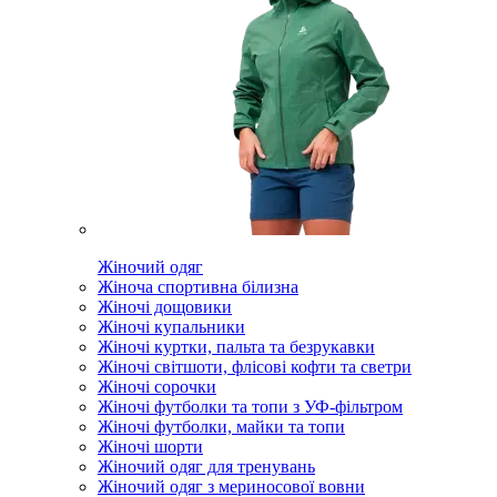
Жіночий одяг
Жіноча спортивна білизна
Жіночі дощовики
Жіночі купальники
Жіночі куртки, пальта та безрукавки
Жіночі світшоти, флісові кофти та светри
Жіночі сорочки
Жіночі футболки та топи з УФ-фільтром
Жіночі футболки, майки та топи
Жіночі шорти
Жіночий одяг для тренувань
Жіночий одяг з мериносової вовни