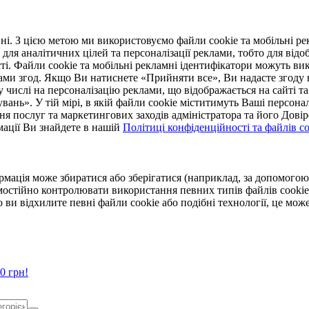
. З цією метою ми використовуємо файли cookie та мобільні рек
 для аналітичних цілей та персоналізації реклами, тобто для ві
ті. Файли cookie та мобільні рекламні ідентифікатори можуть вик
Вами згод. Якщо Ви натиснете «Прийняти все», Ви надасте згод
числі на персоналізацію реклами, що відображається на сайті та
увань». У тій мірі, в якій файли cookie міститимуть Ваші персонал
ння послуг та маркетингових заходів адміністратора та його Дов
мації Ви знайдете в нашій
Політиці конфіденційності та файлів coo
ормація може збиратися або зберігатися (наприклад, за допомог
мостійно контролювати використання певних типів файлів cookie
 ви відхилите певні файли cookie або подібні технології, це мо
0 грн!