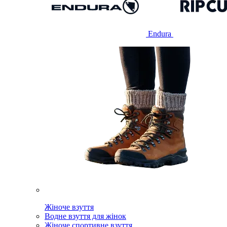
Endura
Жіноче взуття
Водне взуття для жінок
Жіноче спортивне взуття