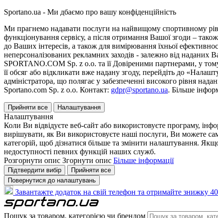
Sportano.ua - Ми дбаємо про вашу конфіденційність
Ми прагнемо надавати послуги на найвищому спортивному рівні
функціонування сервісу, а після отримання Вашої згоди – також
до Ваших інтересів, а також для вимірювання їхньої ефективнос
неперсоналізованих рекламних заходів - залежно від наданих 
SPORTANO.COM Sp. z o.o. та її Довіреними партнерами, у тому 
її обсяг або відкликати вже надану згоду, перейдіть до «Налашт
адміністратора, що полягає у забезпеченні високого рівня нада
Sportano.com Sp. z o.o. Контакт:
gdpr@sportano.ua
. Більше інфор
Прийняти все
Налаштування
Налаштування
Коли Ви відвідуєте веб-сайт або використовуєте програму, інф
вирішувати, як Ви використовуєте наші послуги, Ви можете са
категорій, щоб дізнатися більше та змінити налаштування. Якщо
недоступності певних функцій наших служб.
Розгорнути опис
Згорнути опис
Більше інформації
Підтвердити вибір
Прийняти все
Повернутися до налаштувань
Завантажте додаток на свій телефон та отримайте знижку 40
Пошук за товаром, категорією чи брендом