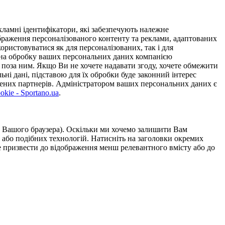
ламні ідентифікатори, які забезпечують належне
дображення персоналізованого контенту та реклами, адаптованих
ористовуватися як для персоналізованих, так і для
у на обробку ваших персональних даних компанією
 поза ним. Якщо Ви не хочете надавати згоду, хочете обмежити
ьні дані, підставою для їх обробки буде законний інтерес
ірених партнерів. Адміністратором ваших персональних даних є
kie - Sportano.ua
.
ою Вашого браузера). Оскільки ми хочемо залишити Вам
 або подібних технологій. Натисніть на заголовки окремих
же призвести до відображення менш релевантного вмісту або до