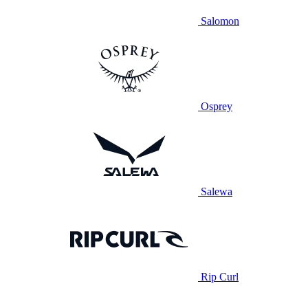
Salomon
Osprey
Salewa
Rip Curl