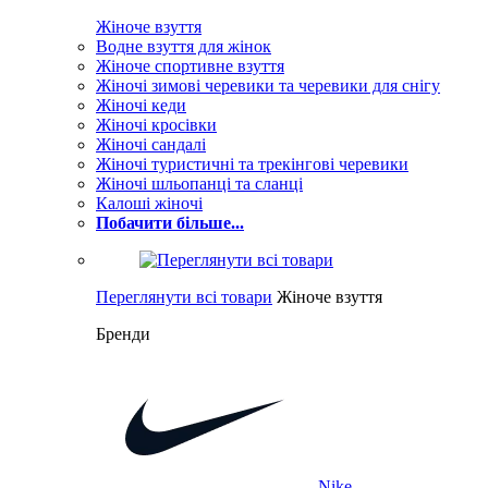
Жіноче взуття
Водне взуття для жінок
Жіноче спортивне взуття
Жіночі зимові черевики та черевики для снігу
Жіночі кеди
Жіночі кросівки
Жіночі сандалі
Жіночі туристичні та трекінгові черевики
Жіночі шльопанці та сланці
Калоші жіночі
Побачити більше...
Переглянути всі товари
Жіноче взуття
Бренди
Nike