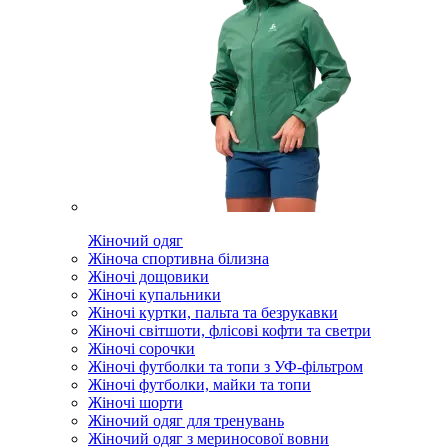
Жіночий одяг
Жіноча спортивна білизна
Жіночі дощовики
Жіночі купальники
Жіночі куртки, пальта та безрукавки
Жіночі світшоти, флісові кофти та светри
Жіночі сорочки
Жіночі футболки та топи з УФ-фільтром
Жіночі футболки, майки та топи
Жіночі шорти
Жіночий одяг для тренувань
Жіночий одяг з мериносової вовни