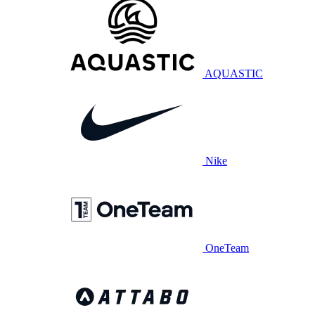
AQUASTIC
Nike
OneTeam