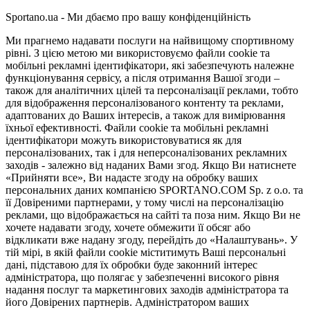
Sportano.ua - Ми дбаємо про вашу конфіденційність
Ми прагнемо надавати послуги на найвищому спортивному
рівні. З цією метою ми використовуємо файли cookie та
мобільні рекламні ідентифікатори, які забезпечують належне
функціонування сервісу, а після отримання Вашої згоди –
також для аналітичних цілей та персоналізації реклами, тобто
для відображення персоналізованого контенту та реклами,
адаптованих до Ваших інтересів, а також для вимірювання
їхньої ефективності. Файли cookie та мобільні рекламні
ідентифікатори можуть використовуватися як для
персоналізованих, так і для неперсоналізованих рекламних
заходів - залежно від наданих Вами згод. Якщо Ви натиснете
«Прийняти все», Ви надасте згоду на обробку ваших
персональних даних компанією SPORTANO.COM Sp. z o.o. та
її Довіреними партнерами, у тому числі на персоналізацію
реклами, що відображається на сайті та поза ним. Якщо Ви не
хочете надавати згоду, хочете обмежити її обсяг або
відкликати вже надану згоду, перейдіть до «Налаштувань». У
тій мірі, в якій файли cookie міститимуть Ваші персональні
дані, підставою для їх обробки буде законний інтерес
адміністратора, що полягає у забезпеченні високого рівня
надання послуг та маркетингових заходів адміністратора та
його Довірених партнерів. Адміністратором ваших