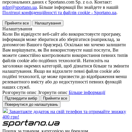
персональних даних є Sportano.com Sp. z o.o. Контакт:
gdpr@sportano.ua
. Більше інформації Ви знайдете в нашій
Політиці конфіденційності та файлів cookie - Sportano.ua
.
Прийняти все
Налаштування
Налаштування
Коли Ви відвідуєте веб-сайт або використовуєте програму,
інформація може збиратися або зберігатися (наприклад, за
допомогою Вашого браузера). Оскільки ми хочемо залишити
Вам вирішувати, як Ви використовуєте наші послуги, Ви
можете самостійно контролювати використання певних типів
файлів cookie або подібних технологій. Натисніть на
заголовки окремих категорій, щоб дізнатися більше та змінити
налаштування. Якщо ви відхилите певні файли cookie або
подібні технології, це може призвести до відображення менш
релевантного вмісту або до недоступності певних функцій
наших служб.
Розгорнути опис
Згорнути опис
Більше інформації
Підтвердити вибір
Прийняти все
Повернутися до налаштувань
Завантажте додаток на свій телефон та отримайте знижку
400 грн!
Пошук за товаром, категорією чи брендом