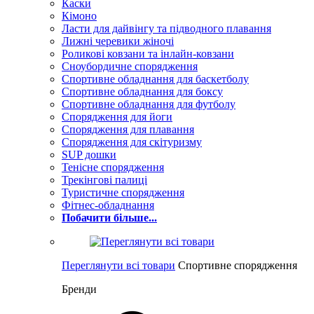
Каски
Кімоно
Ласти для дайвінгу та підводного плавання
Лижні черевики жіночі
Роликові ковзани та інлайн-ковзани
Сноубордичне спорядження
Спортивне обладнання для баскетболу
Спортивне обладнання для боксу
Спортивне обладнання для футболу
Спорядження для йоги
Спорядження для плавання
Спорядження для скітуризму
SUP дошки
Тенісне спорядження
Трекінгові палиці
Туристичне спорядження
Фітнес-обладнання
Побачити більше...
Переглянути всі товари
Спортивне спорядження
Бренди