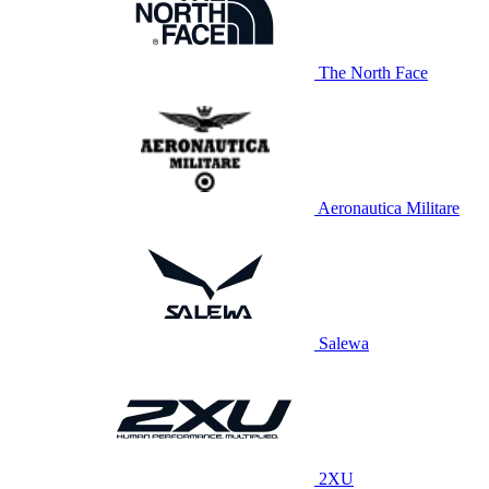
The North Face
Aeronautica Militare
Salewa
2XU