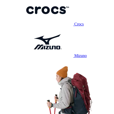
Crocs
Mizuno