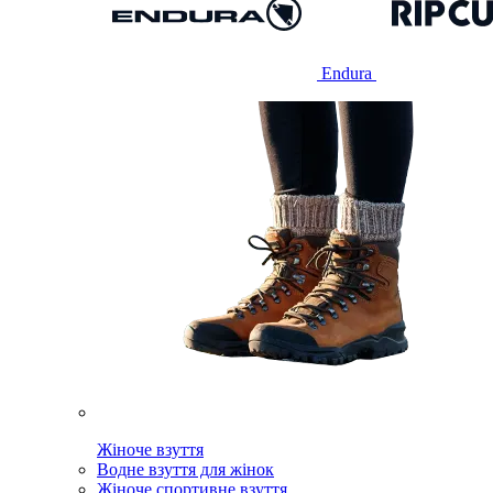
Endura
Жіноче взуття
Водне взуття для жінок
Жіноче спортивне взуття