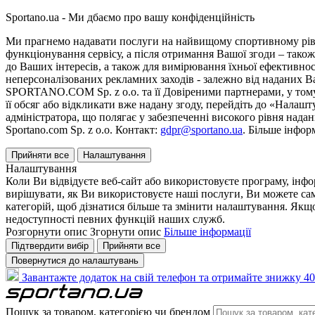
Sportano.ua - Ми дбаємо про вашу конфіденційність
Ми прагнемо надавати послуги на найвищому спортивному рівні
функціонування сервісу, а після отримання Вашої згоди – також
до Ваших інтересів, а також для вимірювання їхньої ефективнос
неперсоналізованих рекламних заходів - залежно від наданих 
SPORTANO.COM Sp. z o.o. та її Довіреними партнерами, у тому 
її обсяг або відкликати вже надану згоду, перейдіть до «Налашт
адміністратора, що полягає у забезпеченні високого рівня нада
Sportano.com Sp. z o.o. Контакт:
gdpr@sportano.ua
. Більше інфор
Прийняти все
Налаштування
Налаштування
Коли Ви відвідуєте веб-сайт або використовуєте програму, інф
вирішувати, як Ви використовуєте наші послуги, Ви можете са
категорій, щоб дізнатися більше та змінити налаштування. Якщо
недоступності певних функцій наших служб.
Розгорнути опис
Згорнути опис
Більше інформації
Підтвердити вибір
Прийняти все
Повернутися до налаштувань
Завантажте додаток на свій телефон та отримайте знижку 40
Пошук за товаром, категорією чи брендом