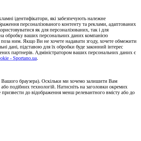
ламні ідентифікатори, які забезпечують належне
дображення персоналізованого контенту та реклами, адаптованих
ористовуватися як для персоналізованих, так і для
у на обробку ваших персональних даних компанією
 поза ним. Якщо Ви не хочете надавати згоду, хочете обмежити
ьні дані, підставою для їх обробки буде законний інтерес
ірених партнерів. Адміністратором ваших персональних даних є
kie - Sportano.ua
.
ою Вашого браузера). Оскільки ми хочемо залишити Вам
 або подібних технологій. Натисніть на заголовки окремих
же призвести до відображення менш релевантного вмісту або до