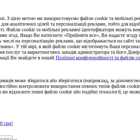
. З цією метою ми використовуємо файли cookie та мобільні рек
 для аналітичних цілей та персоналізації реклами, тобто для ві
ті. Файли cookie та мобільні рекламні ідентифікатори можуть вик
Вами згод. Якщо Ви натиснете «Прийняти все», Ви надасте згод
числі на персоналізацію реклами, що відображається на сайті та
увань». У тій мірі, в якій файли cookie міститимуть Ваші персонал
ння послуг та маркетингових заходів адміністратора та його Дов
мації Ви знайдете в нашій
Політиці конфіденційності та файлів coo
ормація може збиратися або зберігатися (наприклад, за допомог
мостійно контролювати використання певних типів файлів cookie
 ви відхилите певні файли cookie або подібні технології, це мо
0 грн!