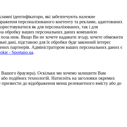
ламні ідентифікатори, які забезпечують належне
дображення персоналізованого контенту та реклами, адаптованих
ористовуватися як для персоналізованих, так і для
у на обробку ваших персональних даних компанією
 поза ним. Якщо Ви не хочете надавати згоду, хочете обмежити
ьні дані, підставою для їх обробки буде законний інтерес
ірених партнерів. Адміністратором ваших персональних даних є
kie - Sportano.ua
.
ою Вашого браузера). Оскільки ми хочемо залишити Вам
 або подібних технологій. Натисніть на заголовки окремих
же призвести до відображення менш релевантного вмісту або до