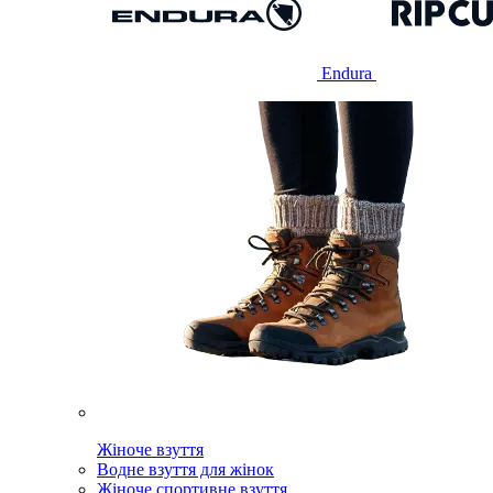
Endura
Жіноче взуття
Водне взуття для жінок
Жіноче спортивне взуття