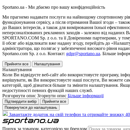
Sportano.ua - Ми дбаємо про вашу конфіденційність
Ми прагнемо надавати послуги на найвищому спортивному рівні
функціонування сервісу, а після отримання Вашої згоди – також
до Ваших інтересів, а також для вимірювання їхньої ефективнос
неперсоналізованих рекламних заходів - залежно від наданих 
SPORTANO.COM Sp. z o.o. та її Довіреними партнерами, у тому 
її обсяг або відкликати вже надану згоду, перейдіть до «Налашт
адміністратора, що полягає у забезпеченні високого рівня нада
Sportano.com Sp. z o.o. Контакт:
gdpr@sportano.ua
. Більше інфор
Прийняти все
Налаштування
Налаштування
Коли Ви відвідуєте веб-сайт або використовуєте програму, інф
вирішувати, як Ви використовуєте наші послуги, Ви можете са
категорій, щоб дізнатися більше та змінити налаштування. Якщо
недоступності певних функцій наших служб.
Розгорнути опис
Згорнути опис
Більше інформації
Підтвердити вибір
Прийняти все
Повернутися до налаштувань
Завантажте додаток на свій телефон та отримайте знижку 40
Пошук за товаром, категорією чи брендом