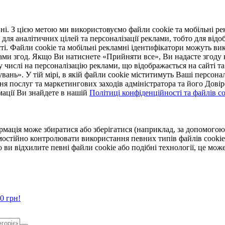
. З цією метою ми використовуємо файли cookie та мобільні рек
 для аналітичних цілей та персоналізації реклами, тобто для ві
ті. Файли cookie та мобільні рекламні ідентифікатори можуть вик
Вами згод. Якщо Ви натиснете «Прийняти все», Ви надасте згод
числі на персоналізацію реклами, що відображається на сайті та
увань». У тій мірі, в якій файли cookie міститимуть Ваші персонал
ння послуг та маркетингових заходів адміністратора та його Дов
мації Ви знайдете в нашій
Політиці конфіденційності та файлів coo
ормація може збиратися або зберігатися (наприклад, за допомог
мостійно контролювати використання певних типів файлів cookie
 ви відхилите певні файли cookie або подібні технології, це мо
0 грн!