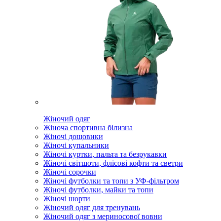
Жіночий одяг
Жіноча спортивна білизна
Жіночі дощовики
Жіночі купальники
Жіночі куртки, пальта та безрукавки
Жіночі світшоти, флісові кофти та светри
Жіночі сорочки
Жіночі футболки та топи з УФ-фільтром
Жіночі футболки, майки та топи
Жіночі шорти
Жіночий одяг для тренувань
Жіночий одяг з мериносової вовни