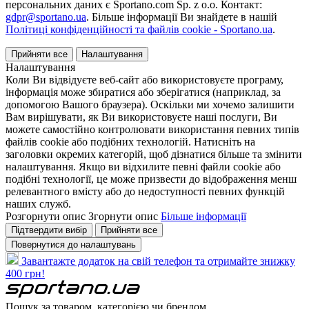
персональних даних є Sportano.com Sp. z o.o. Контакт:
gdpr@sportano.ua
. Більше інформації Ви знайдете в нашій
Політиці конфіденційності та файлів cookie - Sportano.ua
.
Прийняти все
Налаштування
Налаштування
Коли Ви відвідуєте веб-сайт або використовуєте програму,
інформація може збиратися або зберігатися (наприклад, за
допомогою Вашого браузера). Оскільки ми хочемо залишити
Вам вирішувати, як Ви використовуєте наші послуги, Ви
можете самостійно контролювати використання певних типів
файлів cookie або подібних технологій. Натисніть на
заголовки окремих категорій, щоб дізнатися більше та змінити
налаштування. Якщо ви відхилите певні файли cookie або
подібні технології, це може призвести до відображення менш
релевантного вмісту або до недоступності певних функцій
наших служб.
Розгорнути опис
Згорнути опис
Більше інформації
Підтвердити вибір
Прийняти все
Повернутися до налаштувань
Завантажте додаток на свій телефон та отримайте знижку
400 грн!
Пошук за товаром, категорією чи брендом