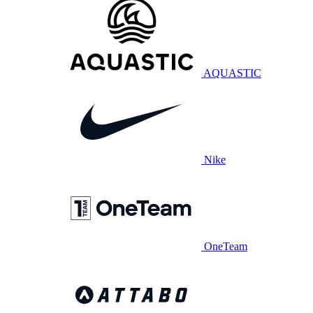
AQUASTIC
Nike
OneTeam