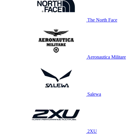
The North Face
Aeronautica Militare
Salewa
2XU