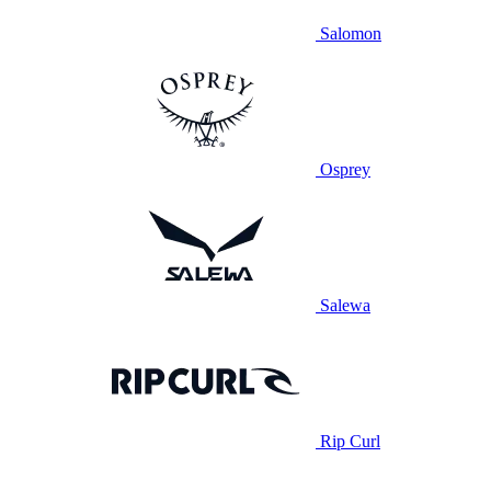
Salomon
Osprey
Salewa
Rip Curl