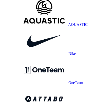
AQUASTIC
Nike
OneTeam