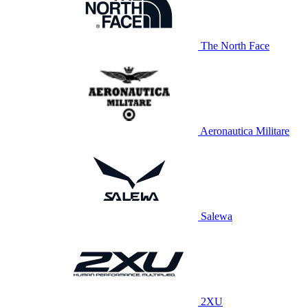
The North Face
Aeronautica Militare
Salewa
2XU