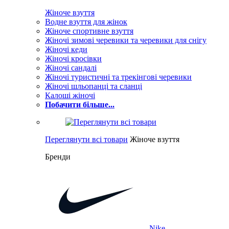
Жіноче взуття
Водне взуття для жінок
Жіноче спортивне взуття
Жіночі зимові черевики та черевики для снігу
Жіночі кеди
Жіночі кросівки
Жіночі сандалі
Жіночі туристичні та трекінгові черевики
Жіночі шльопанці та сланці
Калоші жіночі
Побачити більше...
Переглянути всі товари
Жіноче взуття
Бренди
Nike