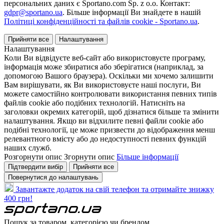
персональних даних є Sportano.com Sp. z o.o. Контакт:
gdpr@sportano.ua
. Більше інформації Ви знайдете в нашій
Політиці конфіденційності та файлів cookie - Sportano.ua
.
Прийняти все
Налаштування
Налаштування
Коли Ви відвідуєте веб-сайт або використовуєте програму,
інформація може збиратися або зберігатися (наприклад, за
допомогою Вашого браузера). Оскільки ми хочемо залишити
Вам вирішувати, як Ви використовуєте наші послуги, Ви
можете самостійно контролювати використання певних типів
файлів cookie або подібних технологій. Натисніть на
заголовки окремих категорій, щоб дізнатися більше та змінити
налаштування. Якщо ви відхилите певні файли cookie або
подібні технології, це може призвести до відображення менш
релевантного вмісту або до недоступності певних функцій
наших служб.
Розгорнути опис
Згорнути опис
Більше інформації
Підтвердити вибір
Прийняти все
Повернутися до налаштувань
Завантажте додаток на свій телефон та отримайте знижку
400 грн!
Пошук за товаром, категорією чи брендом