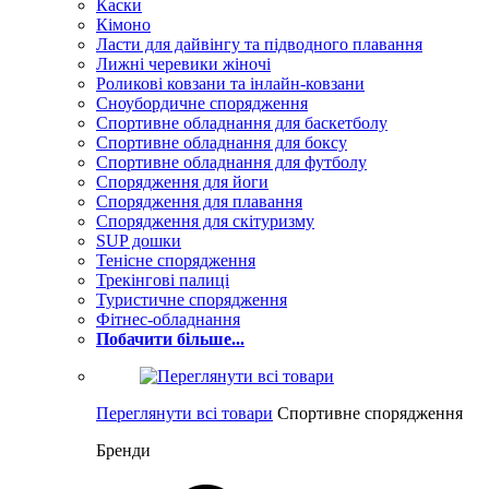
Каски
Кімоно
Ласти для дайвінгу та підводного плавання
Лижні черевики жіночі
Роликові ковзани та інлайн-ковзани
Сноубордичне спорядження
Спортивне обладнання для баскетболу
Спортивне обладнання для боксу
Спортивне обладнання для футболу
Спорядження для йоги
Спорядження для плавання
Спорядження для скітуризму
SUP дошки
Тенісне спорядження
Трекінгові палиці
Туристичне спорядження
Фітнес-обладнання
Побачити більше...
Переглянути всі товари
Спортивне спорядження
Бренди