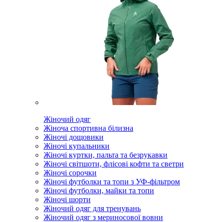
Жіночий одяг
Жіноча спортивна білизна
Жіночі дощовики
Жіночі купальники
Жіночі куртки, пальта та безрукавки
Жіночі світшоти, флісові кофти та светри
Жіночі сорочки
Жіночі футболки та топи з УФ-фільтром
Жіночі футболки, майки та топи
Жіночі шорти
Жіночий одяг для тренувань
Жіночий одяг з мериносової вовни