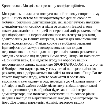
Sportano.ua - Ми дбаємо про вашу конфіденційність
Ми прагнемо надавати послуги на найвищому спортивному
рівні. З цією метою ми використовуємо файли cookie та
мобільні рекламні ідентифікатори, які забезпечують належне
функціонування сервісу, а після отримання Вашої згоди –
також для аналітичних цілей та персоналізації реклами, тобто
для відображення персоналізованого контенту та реклами,
адаптованих до Ваших інтересів, а також для вимірювання
їхньої ефективності. Файли cookie та мобільні рекламні
ідентифікатори можуть використовуватися як для
персоналізованих, так і для неперсоналізованих рекламних
заходів - залежно від наданих Вами згод. Якщо Ви натиснете
«Прийняти все», Ви надасте згоду на обробку ваших
персональних даних компанією SPORTANO.COM Sp. z o.o. та
її Довіреними партнерами, у тому числі на персоналізацію
реклами, що відображається на сайті та поза ним. Якщо Ви не
хочете надавати згоду, хочете обмежити її обсяг або
відкликати вже надану згоду, перейдіть до «Налаштувань». У
тій мірі, в якій файли cookie міститимуть Ваші персональні
дані, підставою для їх обробки буде законний інтерес
адміністратора, що полягає у забезпеченні високого рівня
надання послуг та маркетингових заходів адміністратора та
його Довірених партнерів. Адміністратором ваших