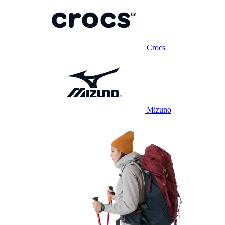
Crocs
Mizuno