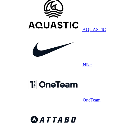
AQUASTIC
Nike
OneTeam