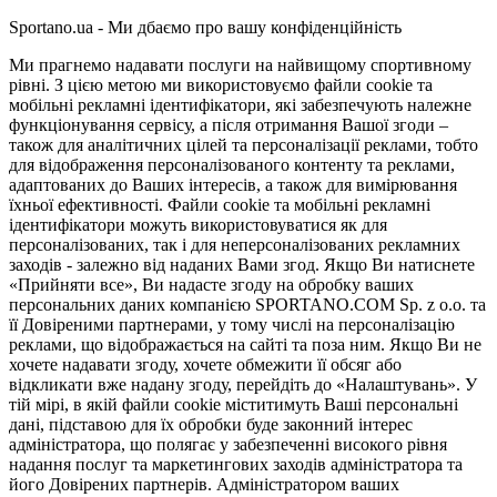
Sportano.ua - Ми дбаємо про вашу конфіденційність
Ми прагнемо надавати послуги на найвищому спортивному
рівні. З цією метою ми використовуємо файли cookie та
мобільні рекламні ідентифікатори, які забезпечують належне
функціонування сервісу, а після отримання Вашої згоди –
також для аналітичних цілей та персоналізації реклами, тобто
для відображення персоналізованого контенту та реклами,
адаптованих до Ваших інтересів, а також для вимірювання
їхньої ефективності. Файли cookie та мобільні рекламні
ідентифікатори можуть використовуватися як для
персоналізованих, так і для неперсоналізованих рекламних
заходів - залежно від наданих Вами згод. Якщо Ви натиснете
«Прийняти все», Ви надасте згоду на обробку ваших
персональних даних компанією SPORTANO.COM Sp. z o.o. та
її Довіреними партнерами, у тому числі на персоналізацію
реклами, що відображається на сайті та поза ним. Якщо Ви не
хочете надавати згоду, хочете обмежити її обсяг або
відкликати вже надану згоду, перейдіть до «Налаштувань». У
тій мірі, в якій файли cookie міститимуть Ваші персональні
дані, підставою для їх обробки буде законний інтерес
адміністратора, що полягає у забезпеченні високого рівня
надання послуг та маркетингових заходів адміністратора та
його Довірених партнерів. Адміністратором ваших