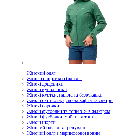
Жіночий одяг
Жіноча спортивна білизна
Жіночі дощовики
Жіночі купальники
Жіночі куртки, пальта та безрукавки
Жіночі світшоти, флісові кофти та светри
Жіночі сорочки
Жіночі футболки та топи з УФ-фільтром
Жіночі футболки, майки та топи
Жіночі шорти
Жіночий одяг для тренувань
Жіночий одяг з мериносової вовни