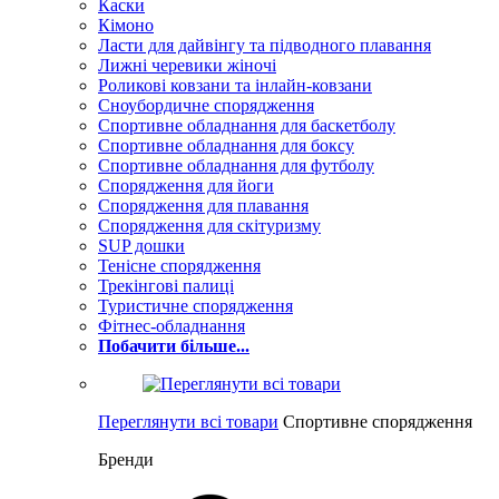
Каски
Кімоно
Ласти для дайвінгу та підводного плавання
Лижні черевики жіночі
Роликові ковзани та інлайн-ковзани
Сноубордичне спорядження
Спортивне обладнання для баскетболу
Спортивне обладнання для боксу
Спортивне обладнання для футболу
Спорядження для йоги
Спорядження для плавання
Спорядження для скітуризму
SUP дошки
Тенісне спорядження
Трекінгові палиці
Туристичне спорядження
Фітнес-обладнання
Побачити більше...
Переглянути всі товари
Спортивне спорядження
Бренди