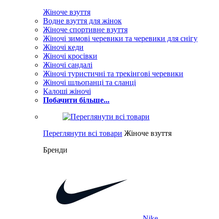
Жіноче взуття
Водне взуття для жінок
Жіноче спортивне взуття
Жіночі зимові черевики та черевики для снігу
Жіночі кеди
Жіночі кросівки
Жіночі сандалі
Жіночі туристичні та трекінгові черевики
Жіночі шльопанці та сланці
Калоші жіночі
Побачити більше...
Переглянути всі товари
Жіноче взуття
Бренди
Nike