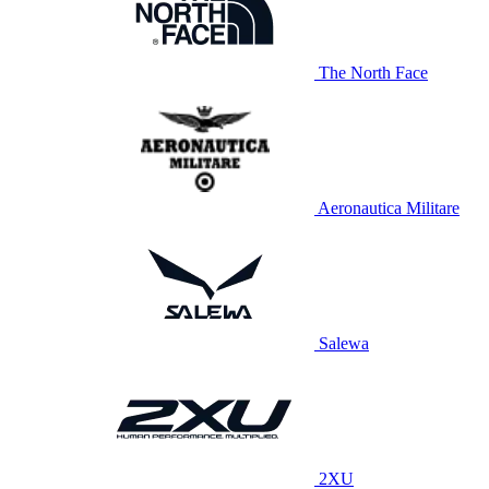
The North Face
Aeronautica Militare
Salewa
2XU