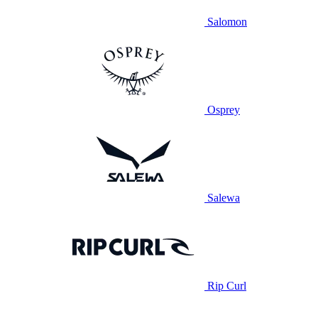
Salomon
Osprey
Salewa
Rip Curl