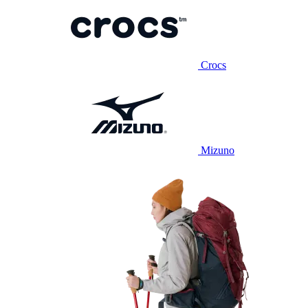
Crocs
Mizuno