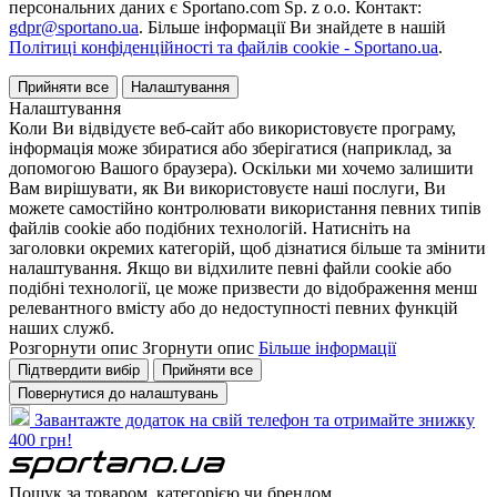
персональних даних є Sportano.com Sp. z o.o. Контакт:
gdpr@sportano.ua
. Більше інформації Ви знайдете в нашій
Політиці конфіденційності та файлів cookie - Sportano.ua
.
Прийняти все
Налаштування
Налаштування
Коли Ви відвідуєте веб-сайт або використовуєте програму,
інформація може збиратися або зберігатися (наприклад, за
допомогою Вашого браузера). Оскільки ми хочемо залишити
Вам вирішувати, як Ви використовуєте наші послуги, Ви
можете самостійно контролювати використання певних типів
файлів cookie або подібних технологій. Натисніть на
заголовки окремих категорій, щоб дізнатися більше та змінити
налаштування. Якщо ви відхилите певні файли cookie або
подібні технології, це може призвести до відображення менш
релевантного вмісту або до недоступності певних функцій
наших служб.
Розгорнути опис
Згорнути опис
Більше інформації
Підтвердити вибір
Прийняти все
Повернутися до налаштувань
Завантажте додаток на свій телефон та отримайте знижку
400 грн!
Пошук за товаром, категорією чи брендом