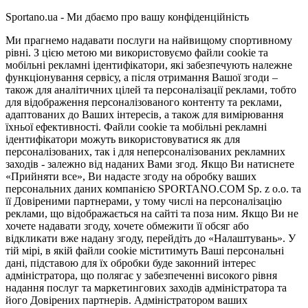
Sportano.ua - Ми дбаємо про вашу конфіденційність
Ми прагнемо надавати послуги на найвищому спортивному
рівні. З цією метою ми використовуємо файли cookie та
мобільні рекламні ідентифікатори, які забезпечують належне
функціонування сервісу, а після отримання Вашої згоди –
також для аналітичних цілей та персоналізації реклами, тобто
для відображення персоналізованого контенту та реклами,
адаптованих до Ваших інтересів, а також для вимірювання
їхньої ефективності. Файли cookie та мобільні рекламні
ідентифікатори можуть використовуватися як для
персоналізованих, так і для неперсоналізованих рекламних
заходів - залежно від наданих Вами згод. Якщо Ви натиснете
«Прийняти все», Ви надасте згоду на обробку ваших
персональних даних компанією SPORTANO.COM Sp. z o.o. та
її Довіреними партнерами, у тому числі на персоналізацію
реклами, що відображається на сайті та поза ним. Якщо Ви не
хочете надавати згоду, хочете обмежити її обсяг або
відкликати вже надану згоду, перейдіть до «Налаштувань». У
тій мірі, в якій файли cookie міститимуть Ваші персональні
дані, підставою для їх обробки буде законний інтерес
адміністратора, що полягає у забезпеченні високого рівня
надання послуг та маркетингових заходів адміністратора та
його Довірених партнерів. Адміністратором ваших