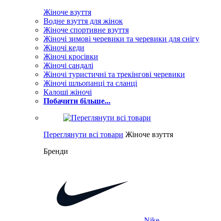
Жіноче взуття
Водне взуття для жінок
Жіноче спортивне взуття
Жіночі зимові черевики та черевики для снігу
Жіночі кеди
Жіночі кросівки
Жіночі сандалі
Жіночі туристичні та трекінгові черевики
Жіночі шльопанці та сланці
Калоші жіночі
Побачити більше...
Переглянути всі товари
Жіноче взуття
Бренди
Nike