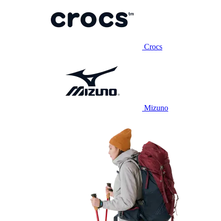
Crocs
Mizuno