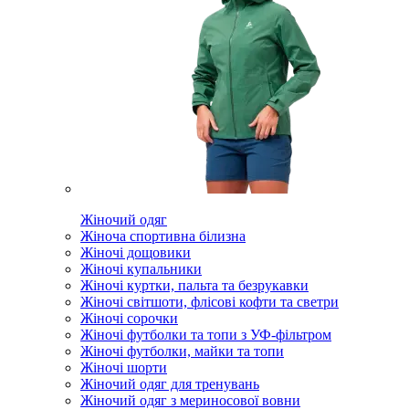
Жіночий одяг
Жіноча спортивна білизна
Жіночі дощовики
Жіночі купальники
Жіночі куртки, пальта та безрукавки
Жіночі світшоти, флісові кофти та светри
Жіночі сорочки
Жіночі футболки та топи з УФ-фільтром
Жіночі футболки, майки та топи
Жіночі шорти
Жіночий одяг для тренувань
Жіночий одяг з мериносової вовни