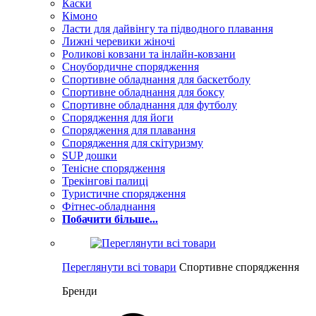
Каски
Кімоно
Ласти для дайвінгу та підводного плавання
Лижні черевики жіночі
Роликові ковзани та інлайн-ковзани
Сноубордичне спорядження
Спортивне обладнання для баскетболу
Спортивне обладнання для боксу
Спортивне обладнання для футболу
Спорядження для йоги
Спорядження для плавання
Спорядження для скітуризму
SUP дошки
Тенісне спорядження
Трекінгові палиці
Туристичне спорядження
Фітнес-обладнання
Побачити більше...
Переглянути всі товари
Спортивне спорядження
Бренди