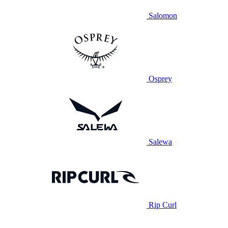
Salomon
Osprey
Salewa
Rip Curl