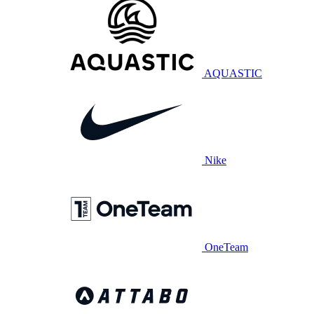
AQUASTIC
Nike
OneTeam