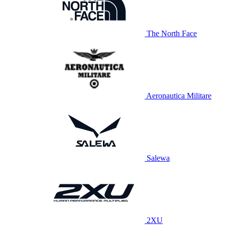
The North Face
Aeronautica Militare
Salewa
2XU