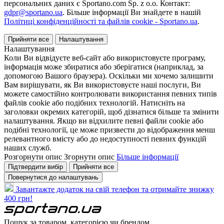
персональних даних є Sportano.com Sp. z o.o. Контакт:
gdpr@sportano.ua
. Більше інформації Ви знайдете в нашій
Політиці конфіденційності та файлів cookie - Sportano.ua
.
Прийняти все
Налаштування
Налаштування
Коли Ви відвідуєте веб-сайт або використовуєте програму,
інформація може збиратися або зберігатися (наприклад, за
допомогою Вашого браузера). Оскільки ми хочемо залишити
Вам вирішувати, як Ви використовуєте наші послуги, Ви
можете самостійно контролювати використання певних типів
файлів cookie або подібних технологій. Натисніть на
заголовки окремих категорій, щоб дізнатися більше та змінити
налаштування. Якщо ви відхилите певні файли cookie або
подібні технології, це може призвести до відображення менш
релевантного вмісту або до недоступності певних функцій
наших служб.
Розгорнути опис
Згорнути опис
Більше інформації
Підтвердити вибір
Прийняти все
Повернутися до налаштувань
Завантажте додаток на свій телефон та отримайте знижку
400 грн!
Пошук за товаром, категорією чи брендом