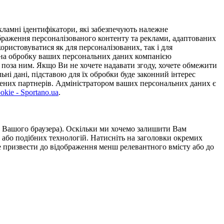
ламні ідентифікатори, які забезпечують належне
дображення персоналізованого контенту та реклами, адаптованих
ористовуватися як для персоналізованих, так і для
у на обробку ваших персональних даних компанією
 поза ним. Якщо Ви не хочете надавати згоду, хочете обмежити
ьні дані, підставою для їх обробки буде законний інтерес
ірених партнерів. Адміністратором ваших персональних даних є
kie - Sportano.ua
.
ою Вашого браузера). Оскільки ми хочемо залишити Вам
 або подібних технологій. Натисніть на заголовки окремих
же призвести до відображення менш релевантного вмісту або до