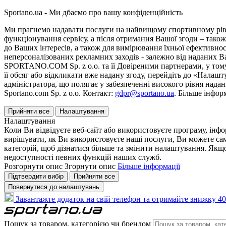
Sportano.ua - Ми дбаємо про вашу конфіденційність
Ми прагнемо надавати послуги на найвищому спортивному рівні
функціонування сервісу, а після отримання Вашої згоди – також
до Ваших інтересів, а також для вимірювання їхньої ефективнос
неперсоналізованих рекламних заходів - залежно від наданих 
SPORTANO.COM Sp. z o.o. та її Довіреними партнерами, у тому 
її обсяг або відкликати вже надану згоду, перейдіть до «Налашт
адміністратора, що полягає у забезпеченні високого рівня нада
Sportano.com Sp. z o.o. Контакт:
gdpr@sportano.ua
. Більше інфор
Прийняти все
Налаштування
Налаштування
Коли Ви відвідуєте веб-сайт або використовуєте програму, інф
вирішувати, як Ви використовуєте наші послуги, Ви можете са
категорій, щоб дізнатися більше та змінити налаштування. Якщо
недоступності певних функцій наших служб.
Розгорнути опис
Згорнути опис
Більше інформації
Підтвердити вибір
Прийняти все
Повернутися до налаштувань
Завантажте додаток на свій телефон та отримайте знижку 40
Пошук за товаром, категорією чи брендом