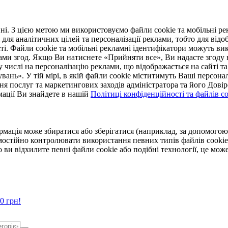
. З цією метою ми використовуємо файли cookie та мобільні рек
 для аналітичних цілей та персоналізації реклами, тобто для ві
ті. Файли cookie та мобільні рекламні ідентифікатори можуть вик
Вами згод. Якщо Ви натиснете «Прийняти все», Ви надасте згод
числі на персоналізацію реклами, що відображається на сайті та
увань». У тій мірі, в якій файли cookie міститимуть Ваші персонал
ння послуг та маркетингових заходів адміністратора та його Дов
мації Ви знайдете в нашій
Політиці конфіденційності та файлів coo
ормація може збиратися або зберігатися (наприклад, за допомог
мостійно контролювати використання певних типів файлів cookie
 ви відхилите певні файли cookie або подібні технології, це мо
0 грн!