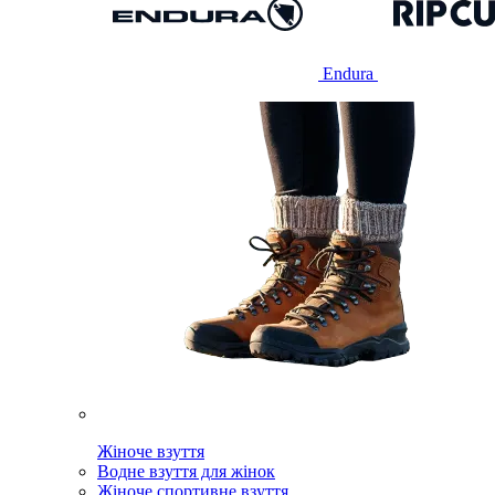
Endura
Жіноче взуття
Водне взуття для жінок
Жіноче спортивне взуття