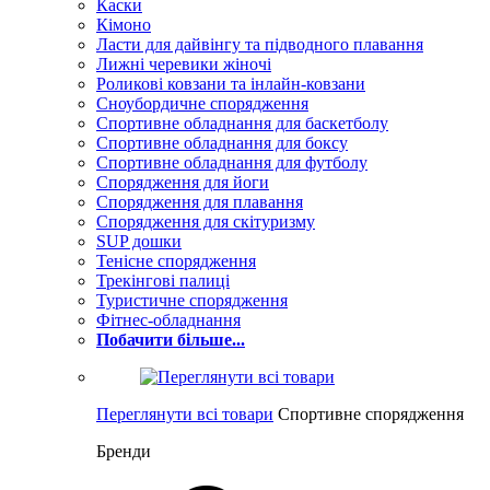
Каски
Кімоно
Ласти для дайвінгу та підводного плавання
Лижні черевики жіночі
Роликові ковзани та інлайн-ковзани
Сноубордичне спорядження
Спортивне обладнання для баскетболу
Спортивне обладнання для боксу
Спортивне обладнання для футболу
Спорядження для йоги
Спорядження для плавання
Спорядження для скітуризму
SUP дошки
Тенісне спорядження
Трекінгові палиці
Туристичне спорядження
Фітнес-обладнання
Побачити більше...
Переглянути всі товари
Спортивне спорядження
Бренди