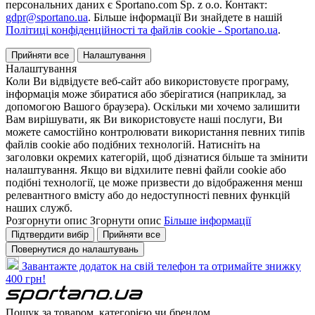
персональних даних є Sportano.com Sp. z o.o. Контакт:
gdpr@sportano.ua
. Більше інформації Ви знайдете в нашій
Політиці конфіденційності та файлів cookie - Sportano.ua
.
Прийняти все
Налаштування
Налаштування
Коли Ви відвідуєте веб-сайт або використовуєте програму,
інформація може збиратися або зберігатися (наприклад, за
допомогою Вашого браузера). Оскільки ми хочемо залишити
Вам вирішувати, як Ви використовуєте наші послуги, Ви
можете самостійно контролювати використання певних типів
файлів cookie або подібних технологій. Натисніть на
заголовки окремих категорій, щоб дізнатися більше та змінити
налаштування. Якщо ви відхилите певні файли cookie або
подібні технології, це може призвести до відображення менш
релевантного вмісту або до недоступності певних функцій
наших служб.
Розгорнути опис
Згорнути опис
Більше інформації
Підтвердити вибір
Прийняти все
Повернутися до налаштувань
Завантажте додаток на свій телефон та отримайте знижку
400 грн!
Пошук за товаром, категорією чи брендом