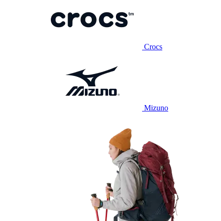
Crocs
Mizuno