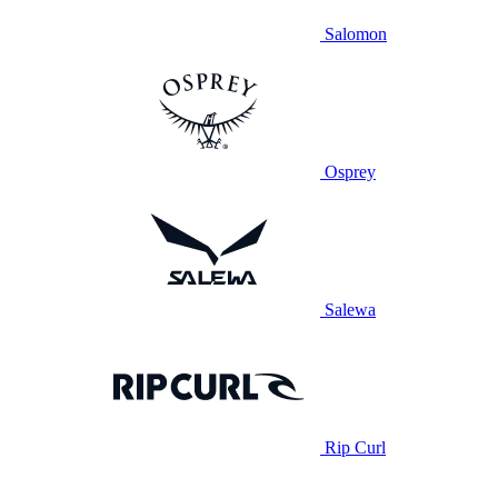
Salomon
Osprey
Salewa
Rip Curl