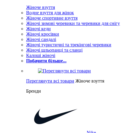
Жіноче взуття
Водне взуття для жінок
Жіноче спортивне взуття
Жіночі зимові черевики та черевики для снігу
Жіночі кеди
Жіночі кросівки
Жіночі сандалі
Жіночі туристичні та трекінгові черевики
Жіночі шльопанці та сланці
Калоші жіночі
Побачити більше...
Переглянути всі товари
Жіноче взуття
Бренди
Nike