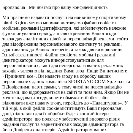
Sportano.ua - Ми дбаємо про вашу конфіденційність
Ми прагнемо надавати послуги на найвищому спортивному
рівні. З цією метою ми використовуємо файли cookie та
мобільні рекламні ідентифікатори, які забезпечують належне
функціонування сервісу, а після отримання Вашої згоди –
також для аналітичних цілей та персоналізації реклами, тобто
для відображення персоналізованого контенту та реклами,
адаптованих до Ваших інтересів, а також для вимірювання
їхньої ефективності. Файли cookie та мобільні рекламні
ідентифікатори можуть використовуватися як для
персоналізованих, так і для неперсоналізованих рекламних
заходів - залежно від наданих Вами згод. Якщо Ви натиснете
«Прийняти все», Ви надасте згоду на обробку ваших
персональних даних компанією SPORTANO.COM Sp. z o.o. та
її Довіреними партнерами, у тому числі на персоналізацію
реклами, що відображається на сайті та поза ним. Якщо Ви не
хочете надавати згоду, хочете обмежити її обсяг або
відкликати вже надану згоду, перейдіть до «Налаштувань». У
тій мірі, в якій файли cookie міститимуть Ваші персональні
дані, підставою для їх обробки буде законний інтерес
адміністратора, що полягає у забезпеченні високого рівня
надання послуг та маркетингових заходів адміністратора та
його Довірених партнерів. Адміністратором ваших