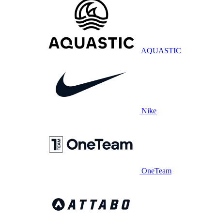
AQUASTIC
Nike
OneTeam