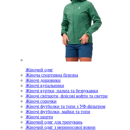
Жіночий одяг
Жіноча спортивна білизна
Жіночі дощовики
Жіночі купальники
Жіночі куртки, пальта та безрукавки
Жіночі світшоти, флісові кофти та светри
Жіночі сорочки
Жіночі футболки та топи з УФ-фільтром
Жіночі футболки, майки та топи
Жіночі шорти
Жіночий одяг для тренувань
Жіночий одяг з мериносової вовни