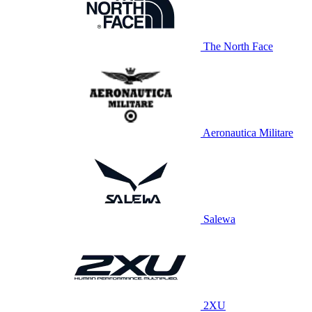
The North Face
Aeronautica Militare
Salewa
2XU