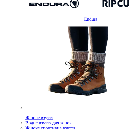
Endura
Жіноче взуття
Водне взуття для жінок
Жіноче спортивне взуття