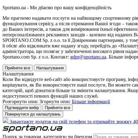
Sportano.ua - Ми дбаємо про вашу конфіденційність
Ми прагнемо надавати послуги на найвищому спортивному рівні
функціонування сервісу, а після отримання Вашої згоди – також
до Ваших інтересів, а також для вимірювання їхньої ефективнос
неперсоналізованих рекламних заходів - залежно від наданих 
SPORTANO.COM Sp. z o.o. та її Довіреними партнерами, у тому 
її обсяг або відкликати вже надану згоду, перейдіть до «Налашт
адміністратора, що полягає у забезпеченні високого рівня нада
Sportano.com Sp. z o.o. Контакт:
gdpr@sportano.ua
. Більше інфор
Прийняти все
Налаштування
Налаштування
Коли Ви відвідуєте веб-сайт або використовуєте програму, інф
вирішувати, як Ви використовуєте наші послуги, Ви можете са
категорій, щоб дізнатися більше та змінити налаштування. Якщо
недоступності певних функцій наших служб.
Розгорнути опис
Згорнути опис
Більше інформації
Підтвердити вибір
Прийняти все
Повернутися до налаштувань
Завантажте додаток на свій телефон та отримайте знижку 40
Пошук за товаром, категорією чи брендом