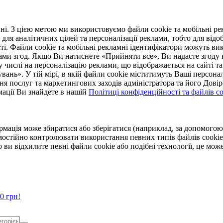
. З цією метою ми використовуємо файли cookie та мобільні рек
 для аналітичних цілей та персоналізації реклами, тобто для ві
ті. Файли cookie та мобільні рекламні ідентифікатори можуть вик
Вами згод. Якщо Ви натиснете «Прийняти все», Ви надасте згод
числі на персоналізацію реклами, що відображається на сайті та
увань». У тій мірі, в якій файли cookie міститимуть Ваші персонал
ння послуг та маркетингових заходів адміністратора та його Дов
мації Ви знайдете в нашій
Політиці конфіденційності та файлів coo
ормація може збиратися або зберігатися (наприклад, за допомог
мостійно контролювати використання певних типів файлів cookie
 ви відхилите певні файли cookie або подібні технології, це мо
0 грн!