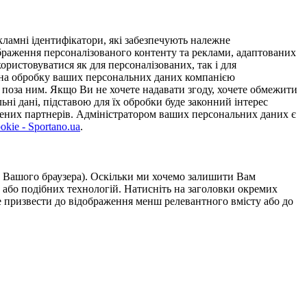
ламні ідентифікатори, які забезпечують належне
дображення персоналізованого контенту та реклами, адаптованих
ористовуватися як для персоналізованих, так і для
у на обробку ваших персональних даних компанією
 поза ним. Якщо Ви не хочете надавати згоду, хочете обмежити
ьні дані, підставою для їх обробки буде законний інтерес
ірених партнерів. Адміністратором ваших персональних даних є
kie - Sportano.ua
.
ою Вашого браузера). Оскільки ми хочемо залишити Вам
 або подібних технологій. Натисніть на заголовки окремих
же призвести до відображення менш релевантного вмісту або до