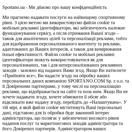
Sportano.ua - Ми дбаємо про вашу конфіденційність
Ми прагнемо надавати послуги на найвищому спортивному
рівні. З цією метою ми використовуємо файли cookie та
мобільні рекламні ідентифікатори, які забезпечують належне
функціонування сервісу, а після отримання Вашої згоди –
також для аналітичних цілей та персоналізації реклами, тобто
для відображення персоналізованого контенту та реклами,
адаптованих до Ваших інтересів, а також для вимірювання
їхньої ефективності. Файли cookie та мобільні рекламні
ідентифікатори можуть використовуватися як для
персоналізованих, так і для неперсоналізованих рекламних
заходів - залежно від наданих Вами згод. Якщо Ви натиснете
«Прийняти все», Ви надасте згоду на обробку ваших
персональних даних компанією SPORTANO.COM Sp. z o.o. та
її Довіреними партнерами, у тому числі на персоналізацію
реклами, що відображається на сайті та поза ним. Якщо Ви не
хочете надавати згоду, хочете обмежити її обсяг або
відкликати вже надану згоду, перейдіть до «Налаштувань». У
тій мірі, в якій файли cookie міститимуть Ваші персональні
дані, підставою для їх обробки буде законний інтерес
адміністратора, що полягає у забезпеченні високого рівня
надання послуг та маркетингових заходів адміністратора та
його Довірених партнерів. Адміністратором ваших