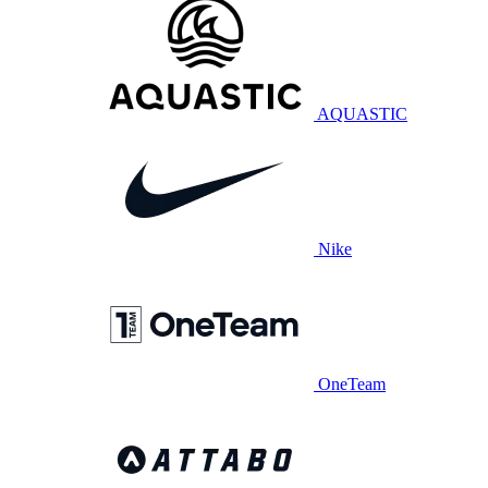
AQUASTIC
Nike
OneTeam