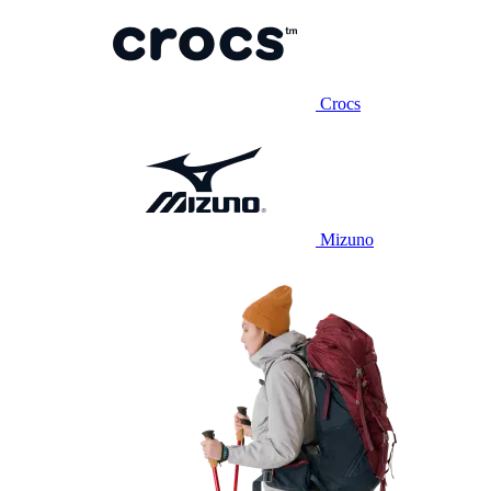
Crocs
Mizuno