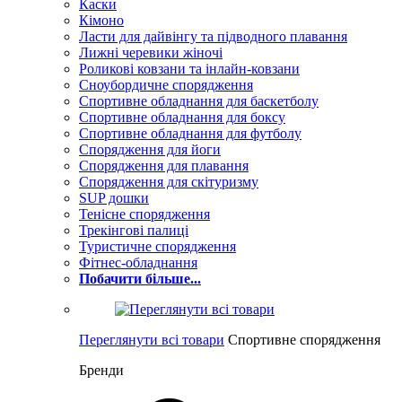
Каски
Кімоно
Ласти для дайвінгу та підводного плавання
Лижні черевики жіночі
Роликові ковзани та інлайн-ковзани
Сноубордичне спорядження
Спортивне обладнання для баскетболу
Спортивне обладнання для боксу
Спортивне обладнання для футболу
Спорядження для йоги
Спорядження для плавання
Спорядження для скітуризму
SUP дошки
Тенісне спорядження
Трекінгові палиці
Туристичне спорядження
Фітнес-обладнання
Побачити більше...
Переглянути всі товари
Спортивне спорядження
Бренди