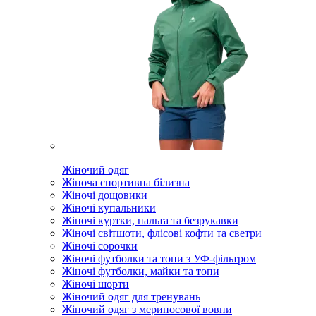
Жіночий одяг
Жіноча спортивна білизна
Жіночі дощовики
Жіночі купальники
Жіночі куртки, пальта та безрукавки
Жіночі світшоти, флісові кофти та светри
Жіночі сорочки
Жіночі футболки та топи з УФ-фільтром
Жіночі футболки, майки та топи
Жіночі шорти
Жіночий одяг для тренувань
Жіночий одяг з мериносової вовни