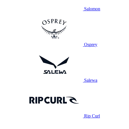
Salomon
Osprey
Salewa
Rip Curl