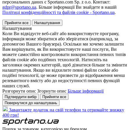
персональних даних є Sportano.com Sp. z o.o. Контакт:
gdpr@sportano.ua
. Більше інформації Ви знайдете в нашій
Політиці конфіденційності та файлів cookie - Sportano.ua
.
Прийняти все
Налаштування
Налаштування
Коли Ви відвідуєте веб-сайт або використовуєте програму,
інформація може збиратися або зберігатися (наприклад, за
допомогою Вашого браузера). Оскільки ми хочемо залишити
Вам вирішувати, як Ви використовуєте наші послуги, Ви
можете самостійно контролювати використання певних типів
файлів cookie або подібних технологій. Натисніть на
заголовки окремих категорій, щоб дізнатися більше та змінити
налаштування. Якщо ви відхилите певні файли cookie або
подібні технології, це може призвести до відображення менш
релевантного вмісту або до недоступності певних функцій
наших служб.
Розгорнути опис
Згорнути опис
Більше інформації
Підтвердити вибір
Прийняти все
Повернутися до налаштувань
Завантажте додаток на свій телефон та отримайте знижку
400 грн!
Пошук за товаром, категорією чи брендом