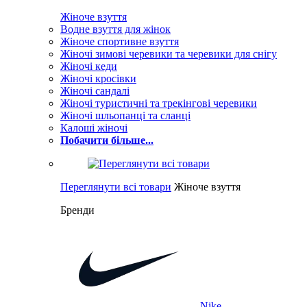
Жіноче взуття
Водне взуття для жінок
Жіноче спортивне взуття
Жіночі зимові черевики та черевики для снігу
Жіночі кеди
Жіночі кросівки
Жіночі сандалі
Жіночі туристичні та трекінгові черевики
Жіночі шльопанці та сланці
Калоші жіночі
Побачити більше...
Переглянути всі товари
Жіноче взуття
Бренди
Nike