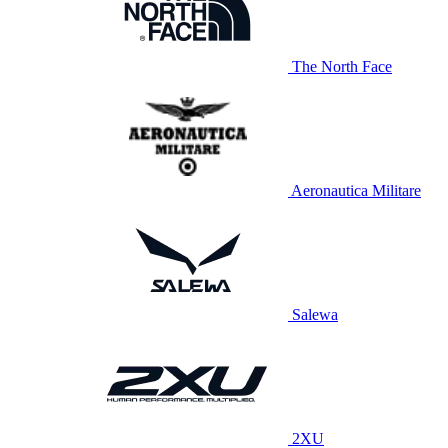
The North Face
Aeronautica Militare
Salewa
2XU