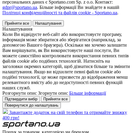
персональних даних є Sportano.com Sp. z o.o. Контакт:
gdpr@sportano.ua
. Більше інформації Ви знайдете в нашій
Політиці конфіденційності та файлів cookie - Sportano.ua
.
Прийняти все
Налаштування
Налаштування
Коли Ви відвідуєте веб-сайт або використовуєте програму,
інформація може збиратися або зберігатися (наприклад, за
допомогою Вашого браузера). Оскільки ми хочемо залишити
Вам вирішувати, як Ви використовуєте наші послуги, Ви
можете самостійно контролювати використання певних типів
файлів cookie або подібних технологій. Натисніть на
заголовки окремих категорій, щоб дізнатися більше та змінити
налаштування. Якщо ви відхилите певні файли cookie або
подібні технології, це може призвести до відображення менш
релевантного вмісту або до недоступності певних функцій
наших служб.
Розгорнути опис
Згорнути опис
Більше інформації
Підтвердити вибір
Прийняти все
Повернутися до налаштувань
Завантажте додаток на свій телефон та отримайте знижку
400 грн!
Пошук за товаром, категорією чи брендом