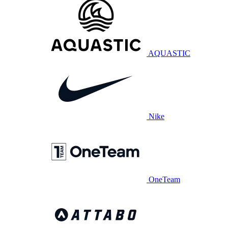
AQUASTIC
Nike
OneTeam