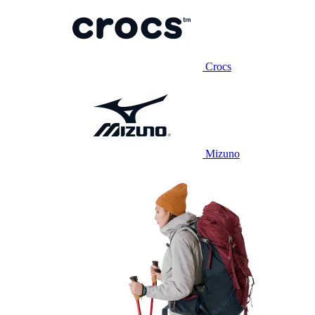
Crocs
Mizuno