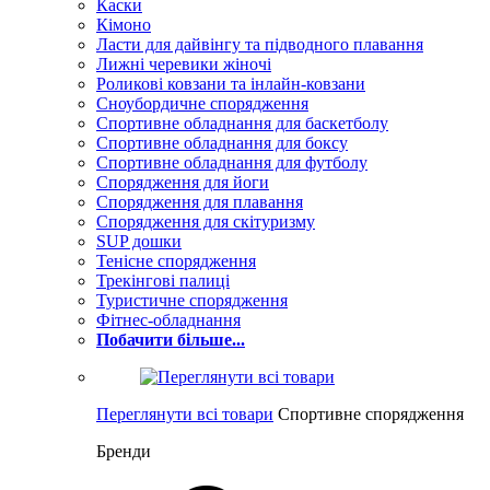
Каски
Кімоно
Ласти для дайвінгу та підводного плавання
Лижні черевики жіночі
Роликові ковзани та інлайн-ковзани
Сноубордичне спорядження
Спортивне обладнання для баскетболу
Спортивне обладнання для боксу
Спортивне обладнання для футболу
Спорядження для йоги
Спорядження для плавання
Спорядження для скітуризму
SUP дошки
Тенісне спорядження
Трекінгові палиці
Туристичне спорядження
Фітнес-обладнання
Побачити більше...
Переглянути всі товари
Спортивне спорядження
Бренди