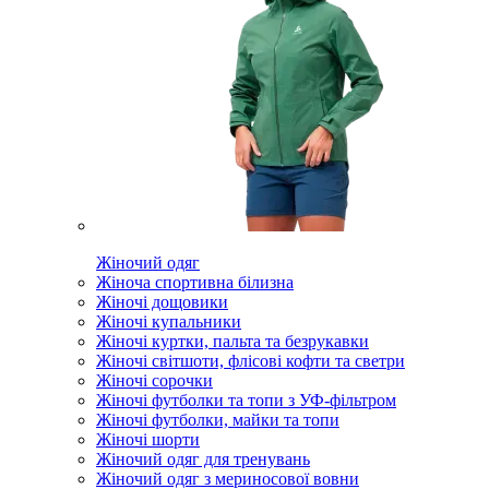
Жіночий одяг
Жіноча спортивна білизна
Жіночі дощовики
Жіночі купальники
Жіночі куртки, пальта та безрукавки
Жіночі світшоти, флісові кофти та светри
Жіночі сорочки
Жіночі футболки та топи з УФ-фільтром
Жіночі футболки, майки та топи
Жіночі шорти
Жіночий одяг для тренувань
Жіночий одяг з мериносової вовни