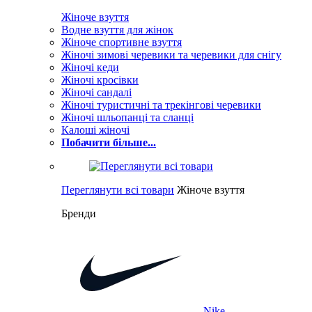
Жіноче взуття
Водне взуття для жінок
Жіноче спортивне взуття
Жіночі зимові черевики та черевики для снігу
Жіночі кеди
Жіночі кросівки
Жіночі сандалі
Жіночі туристичні та трекінгові черевики
Жіночі шльопанці та сланці
Калоші жіночі
Побачити більше...
Переглянути всі товари
Жіноче взуття
Бренди
Nike