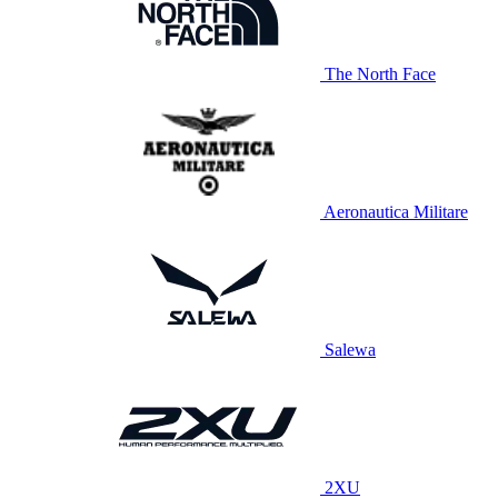
The North Face
Aeronautica Militare
Salewa
2XU