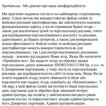
Sportano.ua - Ми дбаємо про вашу конфіденційність
Ми прагнемо надавати послуги на найвищому спортивному
рівні. З цією метою ми використовуємо файли cookie та
мобільні рекламні ідентифікатори, які забезпечують належне
функціонування сервісу, а після отримання Вашої згоди –
також для аналітичних цілей та персоналізації реклами, тобто
для відображення персоналізованого контенту та реклами,
адаптованих до Ваших інтересів, а також для вимірювання
їхньої ефективності. Файли cookie та мобільні рекламні
ідентифікатори можуть використовуватися як для
персоналізованих, так і для неперсоналізованих рекламних
заходів - залежно від наданих Вами згод. Якщо Ви натиснете
«Прийняти все», Ви надасте згоду на обробку ваших
персональних даних компанією SPORTANO.COM Sp. z o.o. та
її Довіреними партнерами, у тому числі на персоналізацію
реклами, що відображається на сайті та поза ним. Якщо Ви не
хочете надавати згоду, хочете обмежити її обсяг або
відкликати вже надану згоду, перейдіть до «Налаштувань». У
тій мірі, в якій файли cookie міститимуть Ваші персональні
дані, підставою для їх обробки буде законний інтерес
адміністратора, що полягає у забезпеченні високого рівня
надання послуг та маркетингових заходів адміністратора та
його Довірених партнерів. Адміністратором ваших