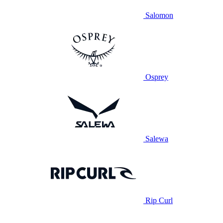
Salomon
Osprey
Salewa
Rip Curl