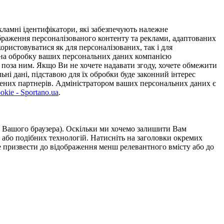
ламні ідентифікатори, які забезпечують належне
дображення персоналізованого контенту та реклами, адаптованих
ористовуватися як для персоналізованих, так і для
у на обробку ваших персональних даних компанією
 поза ним. Якщо Ви не хочете надавати згоду, хочете обмежити
ьні дані, підставою для їх обробки буде законний інтерес
ірених партнерів. Адміністратором ваших персональних даних є
kie - Sportano.ua
.
ою Вашого браузера). Оскільки ми хочемо залишити Вам
 або подібних технологій. Натисніть на заголовки окремих
же призвести до відображення менш релевантного вмісту або до