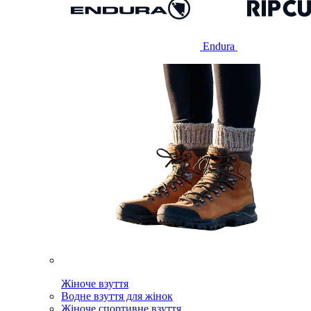
Endura
Жіноче взуття
Водне взуття для жінок
Жіноче спортивне взуття