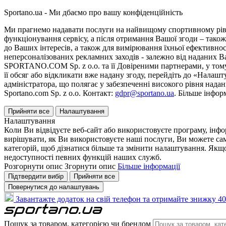
Sportano.ua - Ми дбаємо про вашу конфіденційність
Ми прагнемо надавати послуги на найвищому спортивному рівні
функціонування сервісу, а після отримання Вашої згоди – також
до Ваших інтересів, а також для вимірювання їхньої ефективнос
неперсоналізованих рекламних заходів - залежно від наданих 
SPORTANO.COM Sp. z o.o. та її Довіреними партнерами, у тому 
її обсяг або відкликати вже надану згоду, перейдіть до «Налашт
адміністратора, що полягає у забезпеченні високого рівня нада
Sportano.com Sp. z o.o. Контакт:
gdpr@sportano.ua
. Більше інфор
Прийняти все
Налаштування
Налаштування
Коли Ви відвідуєте веб-сайт або використовуєте програму, інф
вирішувати, як Ви використовуєте наші послуги, Ви можете са
категорій, щоб дізнатися більше та змінити налаштування. Якщо
недоступності певних функцій наших служб.
Розгорнути опис
Згорнути опис
Більше інформації
Підтвердити вибір
Прийняти все
Повернутися до налаштувань
Завантажте додаток на свій телефон та отримайте знижку 40
Пошук за товаром, категорією чи брендом