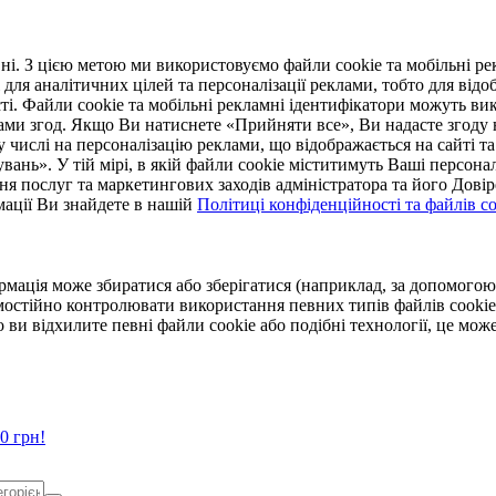
. З цією метою ми використовуємо файли cookie та мобільні рек
 для аналітичних цілей та персоналізації реклами, тобто для ві
ті. Файли cookie та мобільні рекламні ідентифікатори можуть вик
Вами згод. Якщо Ви натиснете «Прийняти все», Ви надасте згод
числі на персоналізацію реклами, що відображається на сайті та
увань». У тій мірі, в якій файли cookie міститимуть Ваші персонал
ння послуг та маркетингових заходів адміністратора та його Дов
мації Ви знайдете в нашій
Політиці конфіденційності та файлів coo
ормація може збиратися або зберігатися (наприклад, за допомог
мостійно контролювати використання певних типів файлів cookie
 ви відхилите певні файли cookie або подібні технології, це мо
0 грн!